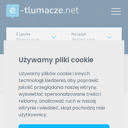
Z języka
Na język
Wybierz język
Wybierz język
Typ tłumaczenia
Używamy pliki cookie
Pisemne czy ustne
Używamy plików cookie i innych
Znajdź tłumacza
technologii śledzenia, aby poprawić
jakość przeglądania naszej witryny,
Wyszukiwanie zaawansowane
wyświetlać spersonalizowane treści i
reklamy, analizować ruch w naszej
Reklama
witrynie i wiedzieć, skąd pochodzą nasi
użytkownicy.