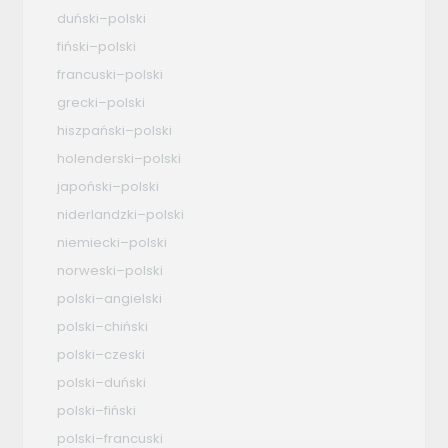
duński–polski
fiński–polski
francuski–polski
grecki–polski
hiszpański–polski
holenderski–polski
japoński–polski
niderlandzki–polski
niemiecki–polski
norweski–polski
polski–angielski
polski–chiński
polski–czeski
polski–duński
polski–fiński
polski–francuski