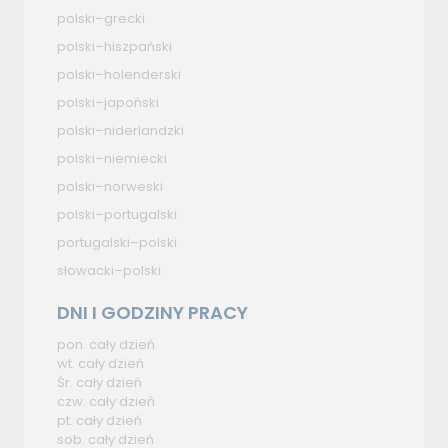
polski–grecki
polski–hiszpański
polski–holenderski
polski–japoński
polski–niderlandzki
polski–niemiecki
polski–norweski
polski–portugalski
portugalski–polski
słowacki–polski
DNI I GODZINY PRACY
pon. cały dzień
wt. cały dzień
Śr. cały dzień
czw. cały dzień
pt. cały dzień
sob. cały dzień