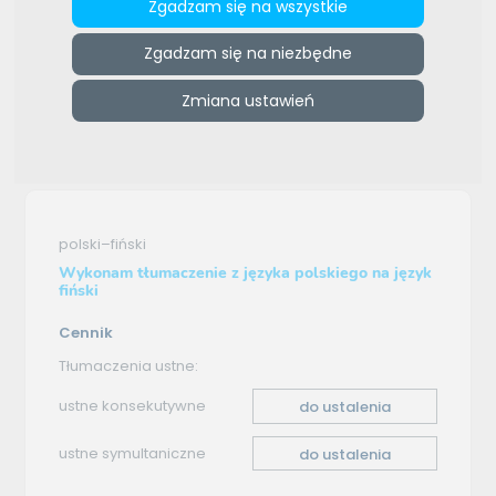
Zgadzam się na wszystkie
ZAMÓW REKLAMĘ W TYM MIEJSCU
Zgadzam się na niezbędne
e-tlumacze.net
>
ZMTrans Biuro Tłumaczeń Szkolenia
Językowe
>
Oferta tłumaczenia - polski–fiński
Zmiana ustawień
Oferta tłumaczenia
polski–fiński
Wykonam tłumaczenie z języka polskiego na język
fiński
Cennik
Tłumaczenia ustne:
ustne konsekutywne
do ustalenia
ustne symultaniczne
do ustalenia