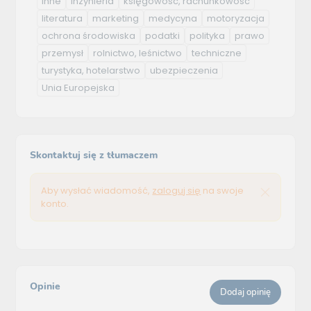
inne
inżynieria
księgowość, rachunkowość
literatura
marketing
medycyna
motoryzacja
ochrona środowiska
podatki
polityka
prawo
przemysł
rolnictwo, leśnictwo
techniczne
turystyka, hotelarstwo
ubezpieczenia
Unia Europejska
Skontaktuj się z tłumaczem
Aby wysłać wiadomość,
zaloguj się
na swoje
konto.
Opinie
Dodaj opinię