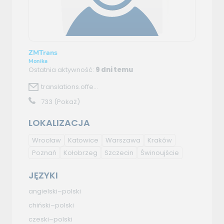
ZMTrans
Monika
Ostatnia aktywność:
9 dni temu
translations.offe...
733
(Pokaż)
LOKALIZACJA
Wrocław
Katowice
Warszawa
Kraków
Poznań
Kołobrzeg
Szczecin
Świnoujście
JĘZYKI
angielski–polski
chiński–polski
czeski–polski