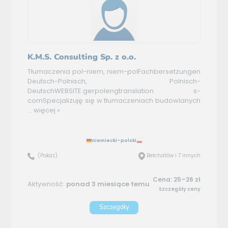
K.M.S. Consulting Sp. z o.o.
Tłumaczenia pol-niem, niem-polFachbersetzungen
Deutsch-Polnisch, Polnisch-
DeutschWEBSITE:gerpolengtranslation s-
comSpecjalizuję się w tłumaczeniach budowlanych
...
więcej »
niemiecki–polski
(Pokaż)
Bełchatów i 7 innych
Cena: 25–26 zł
Aktywność:
ponad 3 miesiące temu
Szczegóły ceny
Szczegóły