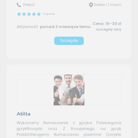
(Pokaż)
Kraków i 7 innych
1 opinia
Cena: 15–30 zł
Aktywność:
ponad 3 miesiące temu
Szczegóły ceny
Szczegóły
Atilla
Wykonamy tłumaczenie z języka Polskiegona
językRosyjski oraz Z Rosyjskiego na język
PolskiOferujęmy tłumaczenia pisemne (zwykłe