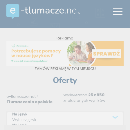
Reklama
ZAMÓW REKLAMĘ W TYM MIEJSCU
Oferty
Wyświetlono
25 z 950
e-tlumacze.net
>
znalezionych wyników
Tłumaczenia opolskie
Na język
Wybierz język
Na język