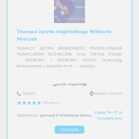
Tłumacz Języka Angielskiego Wiktoria
Mroczek
TŁUMACZ JĘZYKA ANGIELSKIEGO PROFESJONALNE
TŁUMACZENIA TECHNICZNE oraz ZWYKŁE POLSKI
- ANGIELSKI I ANGIELSKI POLSKI Wykonuję
tłumaczenia z dziedzin m.in.:-...
więcej »
polski–angielski
(Pokaż)
Kraków i 7 innych
103 opinie
Cena: 15–17 zł
Aktywność:
ponad 3 miesiące temu
Szczegóły ceny
Szczegóły