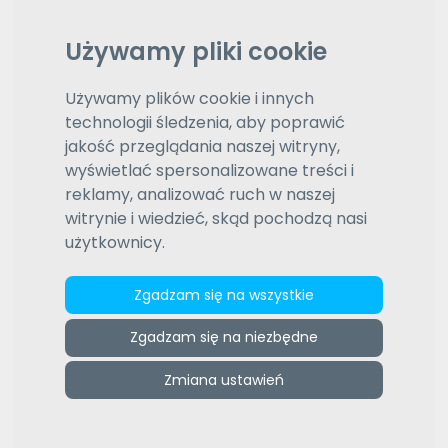
Wybierz język
Daty aktualizacji (od najnowszej)
Wybierz typ sortowania
Używamy pliki cookie
Używamy plików cookie i innych
Wyróżnione oferty
technologii śledzenia, aby poprawić
1
2
3
4
5
6
7
8
9
10
jakość przeglądania naszej witryny,
wyświetlać spersonalizowane treści i
reklamy, analizować ruch w naszej
witrynie i wiedzieć, skąd pochodzą nasi
użytkownicy.
Zgadzam się na wszystkie
Metropolitan Language Professionals
Zgadzam się na niezbędne
Oferujemy zarówno tłumaczenia przysięgłe, jak
Zmiana ustawień
i zwykłe, z wszystkich języków: angielski, niemiecki,
włoski, hiszpański, rosyjski, ukraiński, czeski,
holenderski...
więcej »