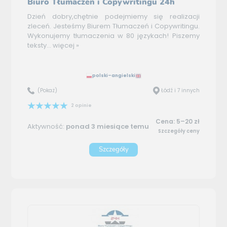
Biuro Tłumaczeń i Copywritingu 24h
Dzień dobry,chętnie podejmiemy się realizacji
zleceń. Jesteśmy Biurem Tłumaczeń i Copywritingu.
Wykonujemy tłumaczenia w 80 językach! Piszemy
teksty...
więcej »
polski–angielski
(Pokaż)
Łódź i 7 innych
2 opinie
Cena: 5–20 zł
Aktywność:
ponad 3 miesiące temu
Szczegóły ceny
Szczegóły