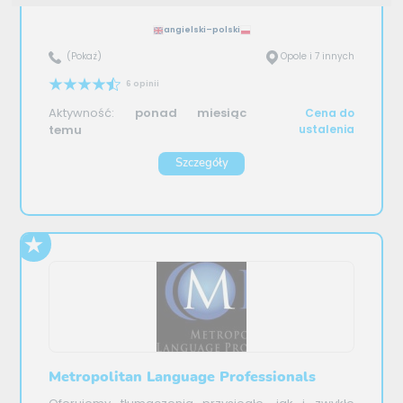
angielski–polski
(Pokaż)
Opole i 7 innych
6 opinii
Aktywność:
ponad miesiąc
Cena do
temu
ustalenia
Szczegóły
Metropolitan Language Professionals