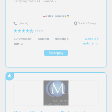
Służymy również...
więcej »
polski–ukraiński
(Pokaż)
Opole i 7 innych
6 opinii
Aktywność:
ponad miesiąc
Cena do
temu
ustalenia
Szczegóły