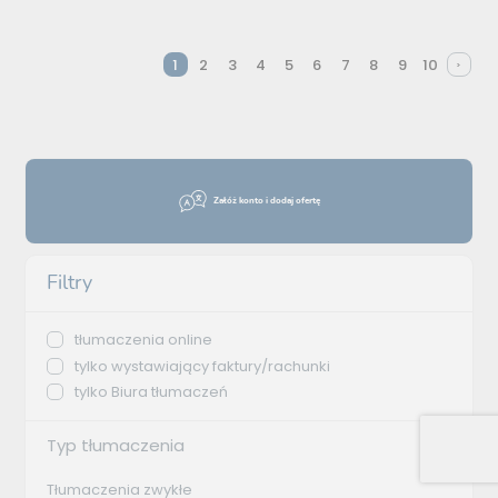
1
2
3
4
5
6
7
8
9
10
Załóż konto i dodaj ofertę
Filtry
tłumaczenia online
tylko wystawiający faktury/rachunki
tylko Biura tłumaczeń
Typ tłumaczenia
Tłumaczenia zwykłe