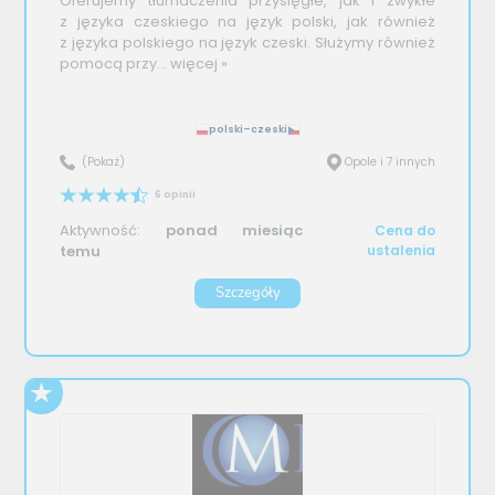
Oferujemy tłumaczenia przysięgłe, jak i zwykłe
z języka czeskiego na język polski, jak również
z języka polskiego na język czeski. Służymy również
pomocą przy...
więcej »
polski–czeski
(Pokaż)
Opole i 7 innych
6 opinii
Aktywność:
ponad miesiąc
Cena do
temu
ustalenia
Szczegóły