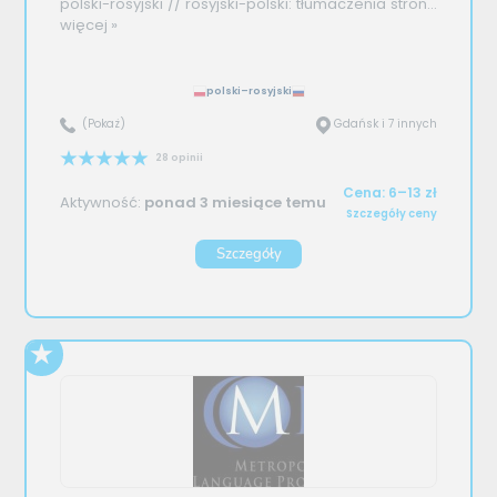
polski-rosyjski // rosyjski-polski: tłumaczenia stron...
więcej »
polski–rosyjski
(Pokaż)
Gdańsk i 7 innych
28 opinii
Cena: 6–13 zł
Aktywność:
ponad 3 miesiące temu
Szczegóły ceny
Szczegóły