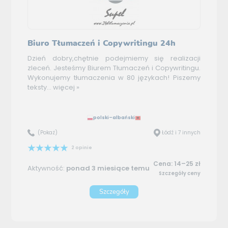
Biuro Tłumaczeń i Copywritingu 24h
Dzień dobry,chętnie podejmiemy się realizacji
zleceń. Jesteśmy Biurem Tłumaczeń i Copywritingu.
Wykonujemy tłumaczenia w 80 językach! Piszemy
teksty...
więcej »
polski–albański
(Pokaż)
Łódź i 7 innych
2 opinie
Cena: 14–25 zł
Aktywność:
ponad 3 miesiące temu
Szczegóły ceny
Szczegóły