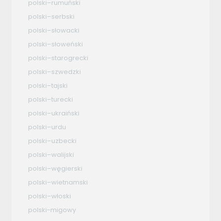
polski–rumuński
polski–serbski
polski–słowacki
polski–słoweński
polski–starogrecki
polski–szwedzki
polski–tajski
polski–turecki
polski–ukraiński
polski–urdu
polski–uzbecki
polski–walijski
polski–węgierski
polski–wietnamski
polski–włoski
polski-migowy