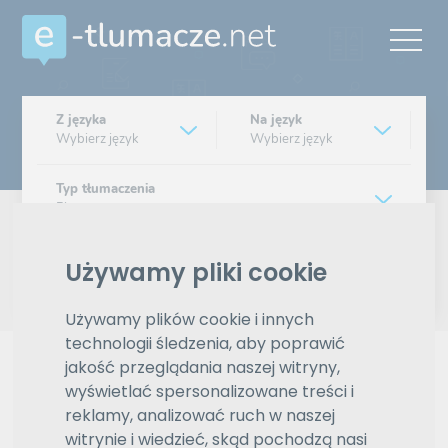
Z języka
Na język
Wybierz język
Wybierz język
Typ tłumaczenia
Pisemne czy ustne
Znajdź tłumacza
Używamy pliki cookie
Używamy plików cookie i innych
Wyszukiwanie zaawansowane
technologii śledzenia, aby poprawić
jakość przeglądania naszej witryny,
Reklama
wyświetlać spersonalizowane treści i
reklamy, analizować ruch w naszej
witrynie i wiedzieć, skąd pochodzą nasi
ZAMÓW REKLAMĘ W TYM MIEJSCU