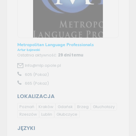
Metropolitan Language Professionals
Artur Łojewski
Ostatnia aktywność:
29 dni temu
Info@mlp.opole.pl
605
(Pokaż)
665
(Pokaż)
LOKALIZACJA
Poznań
Kraków
Gdańsk
Brzeg
Głuchołazy
Rzeszów
Lublin
Głubczyce
JĘZYKI