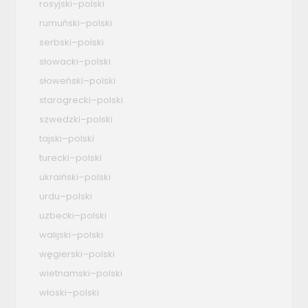
rosyjski–polski
rumuński–polski
serbski–polski
słowacki–polski
słoweński–polski
starogrecki–polski
szwedzki–polski
tajski–polski
turecki–polski
ukraiński–polski
urdu–polski
uzbecki–polski
walijski–polski
węgierski–polski
wietnamski–polski
włoski–polski