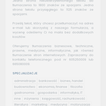
Jedna strona nieuwierzytelnionego tekstu do
tłumaczenia to 1800 znaków ze spacjami. Jedna
strona tekstu przysięgłego to 1125 znaków ze
spacjami.
Prześlij tekst, który chcesz przetłumaczyć na adres
e-mail lub skorzystaj z naszego formularza, a
wycenę odeślemy Ci na maila bez dodatkowych
kosztów.
Oferujemy tłumaczenia biznesowe, techniczne,
prawne, medyczne, informatyczne, jak również
tłumaczenie stron internetowych. Zapraszamy do
kontaktu telefonicznego pod nr 605250009 lub
665080009.
SPECJALIZACJE
administracja
bankowość
biznes, handel
budownictwo
ekonomia, finanse
filozofia
gastronomia
gospodarka
informatyka, IT
inne
inżynieria
księgowość, rachunkowość
literatura
marketing
medycyna
motoryzacja