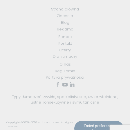
Strona główna
Zlecenia
Blog
Reklama
Pomoc
Kontakt
Oferty
Dla tłumaczy
O nas
Regulamin
Polityka prywatności
Typy tłumaczeń:
zwykłe
,
specjalistyczne
,
uwierzytelnione
,
ustne konsekutywne
i
symultaniczne
Copyright © 2009 - 2026
e-tlumacze.net
. All rights
Zmień preferencje
reserved.