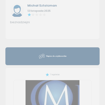
Michał Sztolcman
12 listopada 2025
beznadziejni
Napisz do użytkownika
1 opinia