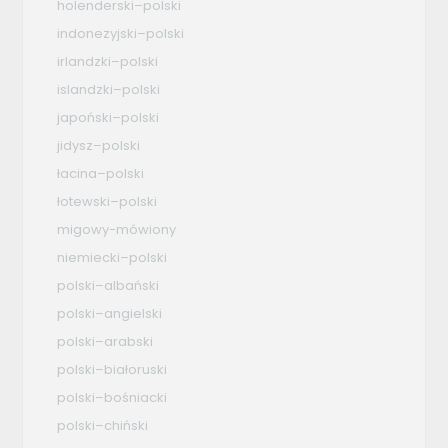
holenderski–polski
indonezyjski–polski
irlandzki–polski
islandzki–polski
japoński–polski
jidysz–polski
łacina–polski
łotewski–polski
migowy-mówiony
niemiecki–polski
polski–albański
polski–angielski
polski–arabski
polski–białoruski
polski–bośniacki
polski–chiński