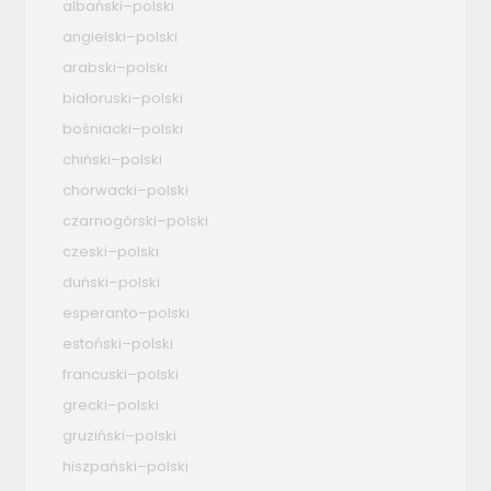
albański–polski
angielski–polski
arabski–polski
białoruski–polski
bośniacki–polski
chiński–polski
chorwacki–polski
czarnogórski–polski
czeski–polski
duński–polski
esperanto–polski
estoński–polski
francuski–polski
grecki–polski
gruziński–polski
hiszpański–polski