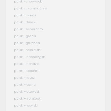
polski–chorwacki
polski–czarnogórski
polski–czeski
polski–duński
polski–esperanto
polski–grecki
polski–gruziński
polski–hebrajski
polski–indonezyjski
polski–irlandzki
polski–japoński
polski–jidysz
polski–łacina
polski–łotewski
polski–niemiecki
polski–rosyjski