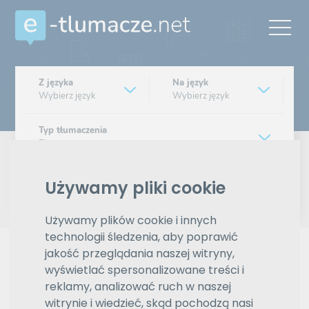
Z języka
Na język
Wybierz język
Wybierz język
Typ tłumaczenia
Pisemne czy ustne
Znajdź tłumacza
Używamy pliki cookie
Używamy plików cookie i innych
Wyszukiwanie zaawansowane
technologii śledzenia, aby poprawić
jakość przeglądania naszej witryny,
Reklama
wyświetlać spersonalizowane treści i
reklamy, analizować ruch w naszej
witrynie i wiedzieć, skąd pochodzą nasi
ZAMÓW REKLAMĘ W TYM MIEJSCU