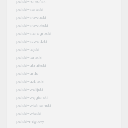
polski–rumuński
polski–serbski
polski–słowacki
polski–słoweński
polski–starogrecki
polski–szwedzki
polski–tajski
polski–turecki
polski–ukraiński
polski–urdu
polski–uzbecki
polski–walijski
polski–węgierski
polski–wietnamski
polski–włoski
polski-migowy