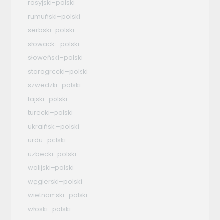
rosyjski–polski
rumuński–polski
serbski–polski
słowacki–polski
słoweński–polski
starogrecki–polski
szwedzki–polski
tajski–polski
turecki–polski
ukraiński–polski
urdu–polski
uzbecki–polski
walijski–polski
węgierski–polski
wietnamski–polski
włoski–polski