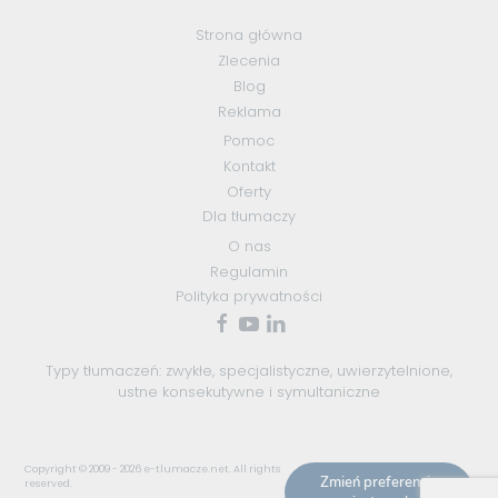
Strona główna
Zlecenia
Blog
Reklama
Pomoc
Kontakt
Oferty
Dla tłumaczy
O nas
Regulamin
Polityka prywatności
Typy tłumaczeń:
zwykłe
,
specjalistyczne
,
uwierzytelnione
,
ustne konsekutywne
i
symultaniczne
Copyright © 2009 - 2026
e-tlumacze.net
. All rights
Zmień preferencje
reserved.