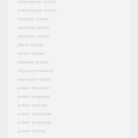
holenderski–polski
indonezyjski–polski
irlandzki–polski
islandzki–polski
japoński–polski
jidysz–polski
łacina–polski
łotewski–polski
migowy-mówiony
niemiecki–polski
polski–albański
polski–angielski
polski–arabski
polski–białoruski
polski–bośniacki
polski–chiński