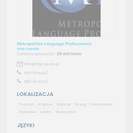
Metropolitan Language Professionals
Artur Łojewski
Ostatnia aktywność:
29 dni temu
Info@mlp.opole.pl
605
(Pokaż)
665
(Pokaż)
LOKALIZACJA
Poznań
Kraków
Gdańsk
Brzeg
Głuchołazy
Rzeszów
Lublin
Głubczyce
JĘZYKI