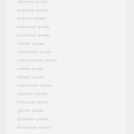
albański–polski
angielski–polski
arabski–polski
białoruski–polski
bośniacki–polski
chiński–polski
chorwacki–polski
czarnogórski–polski
czeski–polski
duński–polski
esperanto–polski
estoński–polski
francuski–polski
grecki–polski
gruziński–polski
hiszpański–polski