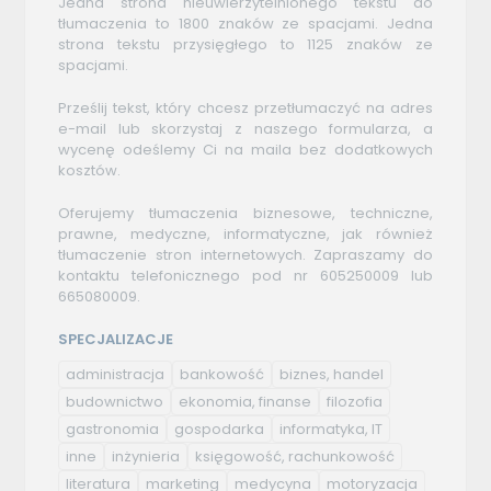
Jedna strona nieuwierzytelnionego tekstu do
tłumaczenia to 1800 znaków ze spacjami. Jedna
strona tekstu przysięgłego to 1125 znaków ze
spacjami.
Prześlij tekst, który chcesz przetłumaczyć na adres
e-mail lub skorzystaj z naszego formularza, a
wycenę odeślemy Ci na maila bez dodatkowych
kosztów.
Oferujemy tłumaczenia biznesowe, techniczne,
prawne, medyczne, informatyczne, jak również
tłumaczenie stron internetowych. Zapraszamy do
kontaktu telefonicznego pod nr 605250009 lub
665080009.
SPECJALIZACJE
administracja
bankowość
biznes, handel
budownictwo
ekonomia, finanse
filozofia
gastronomia
gospodarka
informatyka, IT
inne
inżynieria
księgowość, rachunkowość
literatura
marketing
medycyna
motoryzacja