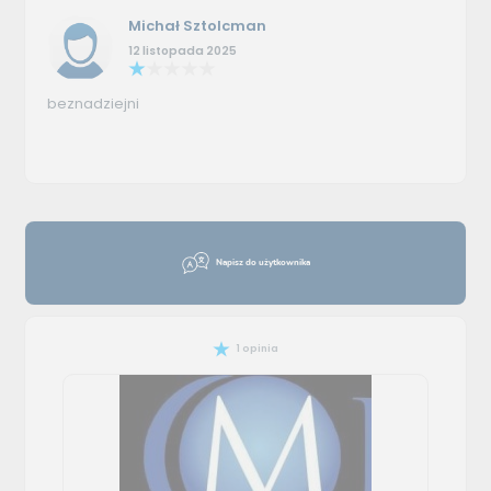
Michał Sztolcman
12 listopada 2025
beznadziejni
Napisz do użytkownika
1 opinia