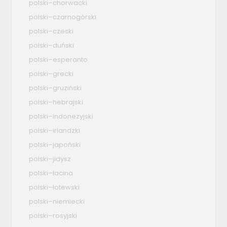
polski–chorwacki
polski–czarnogórski
polski–czeski
polski–duński
polski–esperanto
polski–grecki
polski–gruziński
polski–hebrajski
polski–indonezyjski
polski–irlandzki
polski–japoński
polski–jidysz
polski–łacina
polski–łotewski
polski–niemiecki
polski–rosyjski