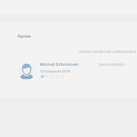
Opinie
Opinie na temat użytkownika
Michał Sztolcman
beznadziejni
12 listopada 2025