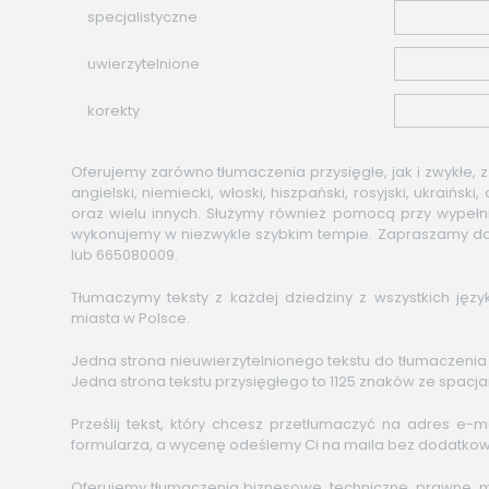
specjalistyczne
uwierzytelnione
korekty
Oferujemy zarówno tłumaczenia przysięgłe, jak i zwykłe, z
angielski, niemiecki, włoski, hiszpański, rosyjski, ukraiński,
oraz wielu innych. Służymy również pomocą przy wypełn
wykonujemy w niezwykle szybkim tempie. Zapraszamy do
lub 665080009.
Tłumaczymy teksty z każdej dziedziny z wszystkich jęz
miasta w Polsce.
Jedna strona nieuwierzytelnionego tekstu do tłumaczenia
Jedna strona tekstu przysięgłego to 1125 znaków ze spacja
Prześlij tekst, który chcesz przetłumaczyć na adres e-m
formularza, a wycenę odeślemy Ci na maila bez dodatkow
Oferujemy tłumaczenia biznesowe, techniczne, prawne, m