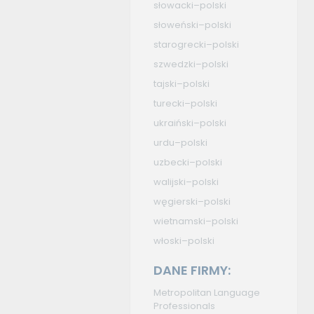
słowacki–polski
słoweński–polski
starogrecki–polski
szwedzki–polski
tajski–polski
turecki–polski
ukraiński–polski
urdu–polski
uzbecki–polski
walijski–polski
węgierski–polski
wietnamski–polski
włoski–polski
DANE FIRMY:
Metropolitan Language
Professionals