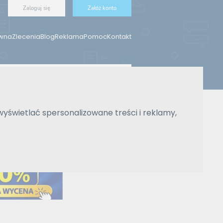
Zaloguj się
Załóż konto
ówna
Zlecenia
Blog
Reklama
Pomoc
Kontakt
Znajdź tłumacza
wyświetlać spersonalizowane treści i reklamy,
Wyszukiwanie zaawansowane