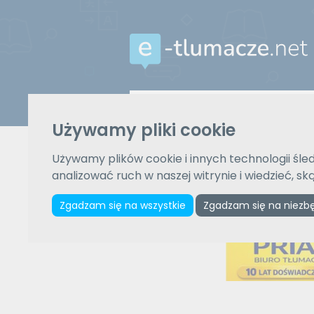
Z języka
Używamy pliki cookie
Wybierz język
Używamy plików cookie i innych technologii śled
analizować ruch w naszej witrynie i wiedzieć, s
Zgadzam się na wszystkie
Zgadzam się na niezb