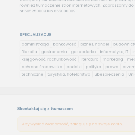
również tłumaczenie stron internetowych. Zapraszamy do 
nr 605250009 lub 665080009.
SPECJALIZACJE
administracja
bankowość
biznes, handel
budownic
filozofia
gastronomia
gospodarka
informatyka, IT
i
księgowość, rachunkowość
literatura
marketing
med
ochrona środowiska
podatki
polityka
prawo
przem
techniczne
turystyka, hotelarstwo
ubezpieczenia
Uni
Skontaktuj się z tłumaczem
Aby wysłać wiadomość,
zaloguj się
na swoje konto.