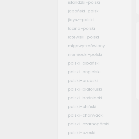
islandzki–polski
japoński–polski
jidysz–polski
łacina–polski
łotewski–polski
migowy-mówiony
niemiecki–polski
polski–albański
polski–angielski
polski–arabski
polski–białoruski
polski–bośniacki
polski–chiński
polski–chorwacki
polski–czarnogórski
polski–czeski