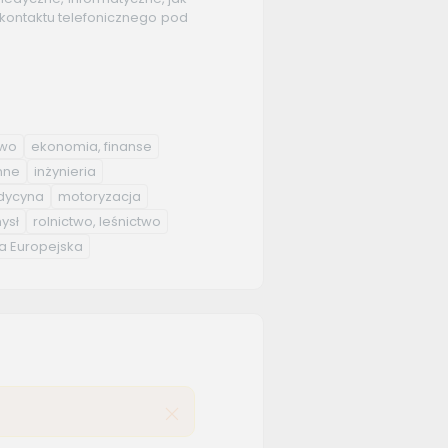
kontaktu telefonicznego pod
two
ekonomia, finanse
nne
inżynieria
ycyna
motoryzacja
ysł
rolnictwo, leśnictwo
a Europejska