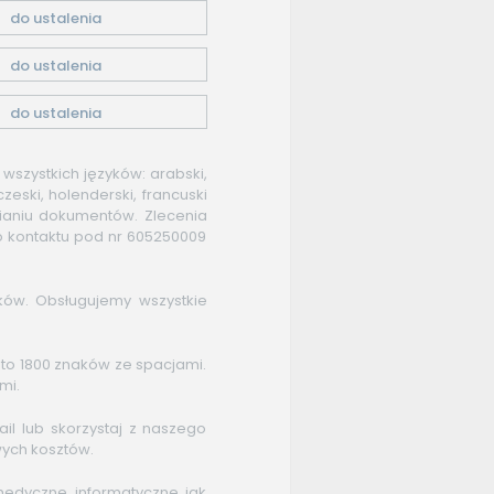
do ustalenia
do ustalenia
do ustalenia
 wszystkich języków: arabski,
 czeski, holenderski, francuski
ianiu dokumentów. Zlecenia
 kontaktu pod nr 605250009
yków. Obsługujemy wszystkie
 to 1800 znaków ze spacjami.
mi.
ail lub skorzystaj z naszego
ych kosztów.
edyczne, informatyczne, jak