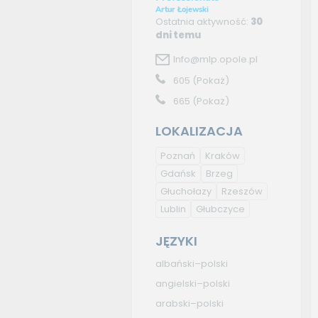
Artur Łojewski
Ostatnia aktywność:
30
dni temu
Info@mlp.opole.pl
605
(Pokaż)
665
(Pokaż)
LOKALIZACJA
Poznań
Kraków
Gdańsk
Brzeg
Głuchołazy
Rzeszów
Lublin
Głubczyce
JĘZYKI
albański–polski
angielski–polski
arabski–polski