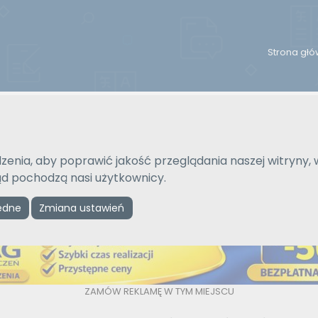
Strona gł
Na język
Typ tłumaczenia
Wybierz język
Pisemne czy ustne
zenia, aby poprawić jakość przeglądania naszej witryny, 
kąd pochodzą nasi użytkownicy.
Reklama
ędne
Zmiana ustawień
ZAMÓW REKLAMĘ W TYM MIEJSCU