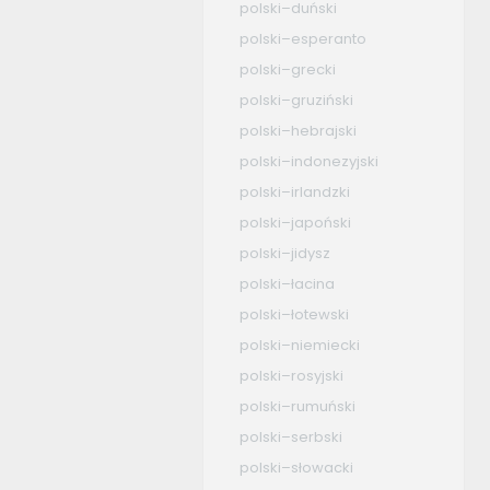
polski–duński
polski–esperanto
polski–grecki
polski–gruziński
polski–hebrajski
polski–indonezyjski
polski–irlandzki
polski–japoński
polski–jidysz
polski–łacina
polski–łotewski
polski–niemiecki
polski–rosyjski
polski–rumuński
polski–serbski
polski–słowacki