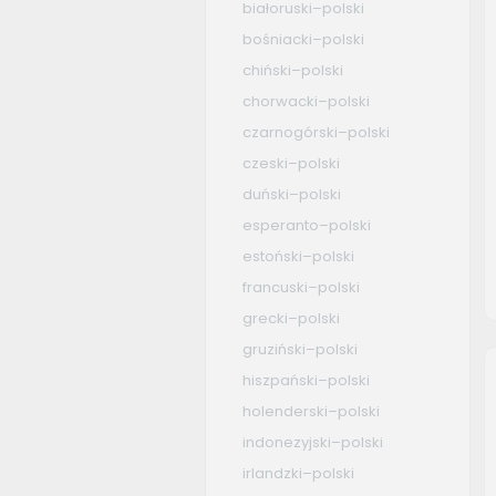
białoruski–polski
bośniacki–polski
chiński–polski
chorwacki–polski
czarnogórski–polski
czeski–polski
duński–polski
esperanto–polski
estoński–polski
francuski–polski
grecki–polski
gruziński–polski
hiszpański–polski
holenderski–polski
indonezyjski–polski
irlandzki–polski