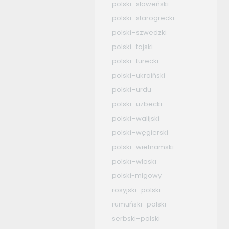
polski–słoweński
polski–starogrecki
polski–szwedzki
polski–tajski
polski–turecki
polski–ukraiński
polski–urdu
polski–uzbecki
polski–walijski
polski–węgierski
polski–wietnamski
polski–włoski
polski-migowy
rosyjski–polski
rumuński–polski
serbski–polski