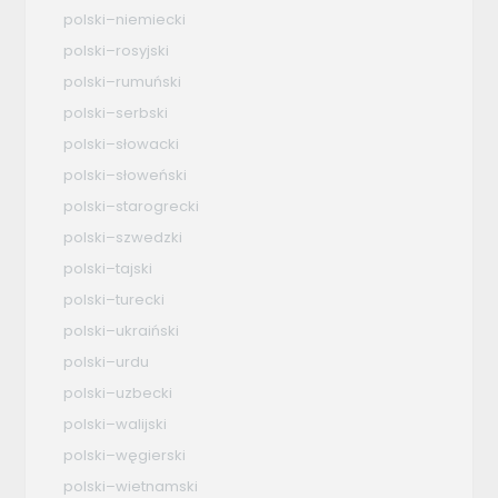
polski–niemiecki
polski–rosyjski
polski–rumuński
polski–serbski
polski–słowacki
polski–słoweński
polski–starogrecki
polski–szwedzki
polski–tajski
polski–turecki
polski–ukraiński
polski–urdu
polski–uzbecki
polski–walijski
polski–węgierski
polski–wietnamski