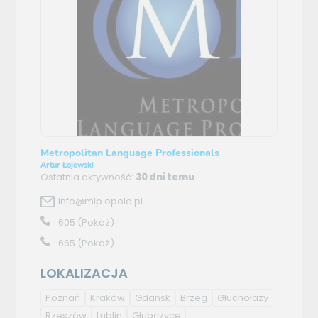
Metropolitan Language Professionals
Artur Łojewski
Ostatnia aktywność:
30 dni temu
Info@mlp.opole.pl
605
(Pokaż)
665
(Pokaż)
LOKALIZACJA
Poznań
Kraków
Gdańsk
Brzeg
Głuchołazy
Rzeszów
Lublin
Głubczyce