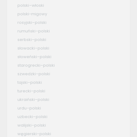
polski–włoski
polski-migowy
rosyjski–polski
rumuński–polski
serbski–polski
słowacki–polski
słoweński–polski
starogrecki–polski
szwedzki–polski
tajski–polski
turecki–polski
ukraiński–polski
urdu–polski
uzbecki–polski
walijski–polski
węgierski–polski