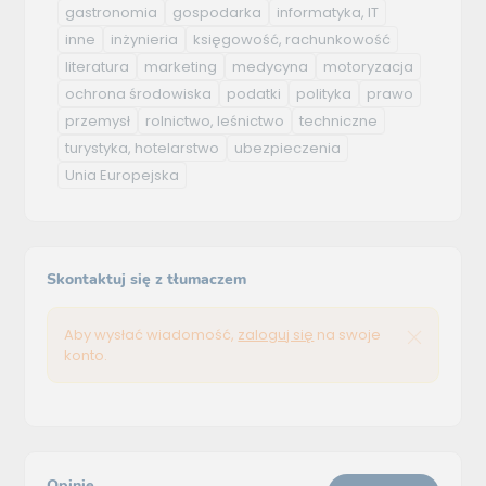
gastronomia
gospodarka
informatyka, IT
inne
inżynieria
księgowość, rachunkowość
literatura
marketing
medycyna
motoryzacja
ochrona środowiska
podatki
polityka
prawo
przemysł
rolnictwo, leśnictwo
techniczne
turystyka, hotelarstwo
ubezpieczenia
Unia Europejska
Skontaktuj się z tłumaczem
Aby wysłać wiadomość,
zaloguj się
na swoje
konto.
Opinie