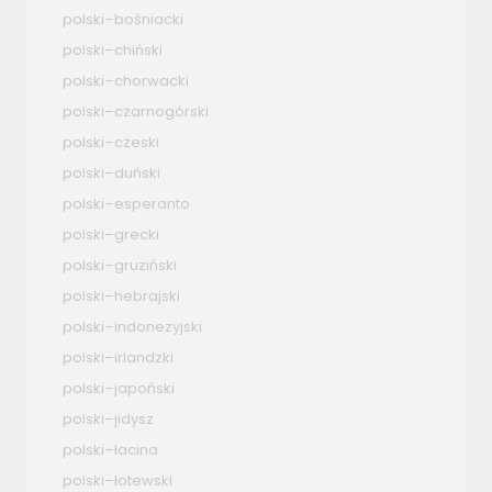
polski–bośniacki
polski–chiński
polski–chorwacki
polski–czarnogórski
polski–czeski
polski–duński
polski–esperanto
polski–grecki
polski–gruziński
polski–hebrajski
polski–indonezyjski
polski–irlandzki
polski–japoński
polski–jidysz
polski–łacina
polski–łotewski