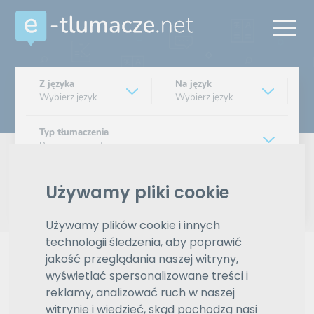
Z języka
Na język
Wybierz język
Wybierz język
Typ tłumaczenia
Pisemne czy ustne
Znajdź tłumacza
Używamy pliki cookie
Używamy plików cookie i innych
Wyszukiwanie zaawansowane
technologii śledzenia, aby poprawić
Reklama
jakość przeglądania naszej witryny,
wyświetlać spersonalizowane treści i
reklamy, analizować ruch w naszej
witrynie i wiedzieć, skąd pochodzą nasi