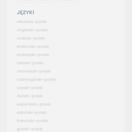
JĘZYKI
albański–polski
angielski–polski
arabski–polski
białoruski–polski
bośniacki–polski
chiński–polski
chorwacki–polski
czarnogórski–polski
czeski–polski
duński–polski
esperanto–polski
estoński–polski
francuski–polski
grecki–polski