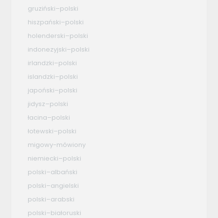
gruziński–polski
hiszpański–polski
holenderski–polski
indonezyjski–polski
irlandzki–polski
islandzki–polski
japoński–polski
jidysz–polski
łacina–polski
łotewski–polski
migowy-mówiony
niemiecki–polski
polski–albański
polski–angielski
polski–arabski
polski–białoruski