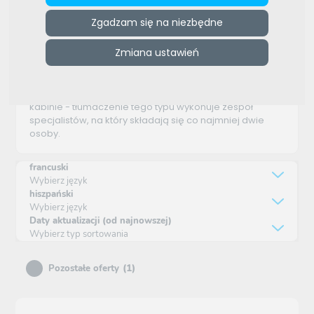
Ustne symultaniczne
Zgadzam się na niezbędne
Zmiana ustawień
Tłumaczenia ustne symultaniczne coraz częściej
zastępują tłumaczenia ustne konsekutywne. Zadaniem
tłumacza jest słuchanie przemówienia i równocześnie
jego tłumaczenie. Tłumacz przebywa w specjalnej
kabinie - tłumaczenie tego typu wykonuje zespół
specjalistów, na który składają się co najmniej dwie
osoby.
francuski
Wybierz język
hiszpański
Wybierz język
Daty aktualizacji (od najnowszej)
Wybierz typ sortowania
(1)
Pozostałe oferty