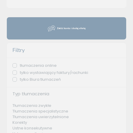
Załóż konto i dodaj ofertę
Filtry
tłumaczenia online
tylko wystawiający faktury/rachunki
tylko Biura tłumaczeń
Typ tłumaczenia
Tłumaczenia zwykłe
Tłumaczenia specjalistyczne
Tłumaczenia uwierzytelnione
Korekty
Ustne konsekutywne