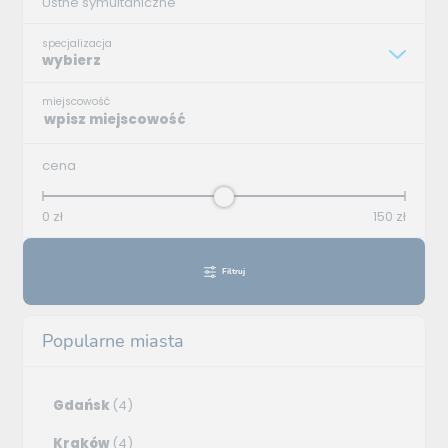
Ustne symultaniczne
specjalizacja
wybierz
miejscowość
cena
0
zł
150
zł
Filtruj
Popularne miasta
Gdańsk
(4)
Kraków
(4)