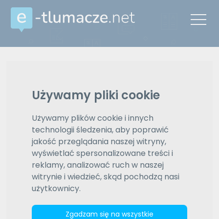
Reklama
Używamy pliki cookie
ZAMÓW REKLAMĘ W TYM MIEJSCU
Używamy plików cookie i innych
e-tlumacze.net
>
Tłumaczenia francuski - hiszpański
>
ustne
technologii śledzenia, aby poprawić
symultaniczne
jakość przeglądania naszej witryny,
Oferty
wyświetlać spersonalizowane treści i
reklamy, analizować ruch w naszej
witrynie i wiedzieć, skąd pochodzą nasi
e-tlumacze.net
>
Ustne
Wyświetlono
1 z 1
użytkownicy.
symultaniczne, francuski -
znalezionych wyników
hiszpański
Zgadzam się na wszystkie