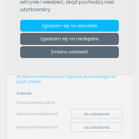
witrynie i wiedzieć, skąd pochodzą nasi
ZAMÓW REKLAMĘ W TYM MIEJSCU
użytkownicy.
e-tlumacze.net
>
Biuro Tłumaczeń Online - Blanka. Kamil
Zgadzam się na wszystkie
Wąsik
>
Oferta tłumaczenia - ukraiński–polski
Zgadzam się na niezbędne
Oferta tłumaczenia
Zmiana ustawień
ukraiński–polski
Wykonam tłumaczenie z języka ukraińskiego na
język polski
Cennik
Tłumaczenia ustne:
ustne konsekutywne
do ustalenia
ustne symultaniczne
do ustalenia