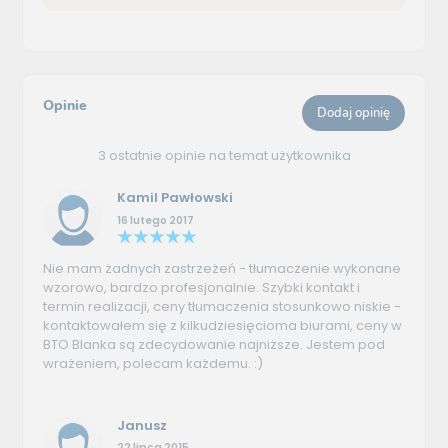
Opinie
Dodaj opinię
3 ostatnie opinie na temat użytkownika
Kamil Pawłowski
16 lutego 2017
Nie mam żadnych zastrzeżeń - tłumaczenie wykonane
wzorowo, bardzo profesjonalnie. Szybki kontakt i
termin realizacji, ceny tłumaczenia stosunkowo niskie -
kontaktowałem się z kilkudziesięcioma biurami, ceny w
BTO Blanka są zdecydowanie najniższe. Jestem pod
wrażeniem, polecam każdemu. :)
Janusz
22 lipca 2015