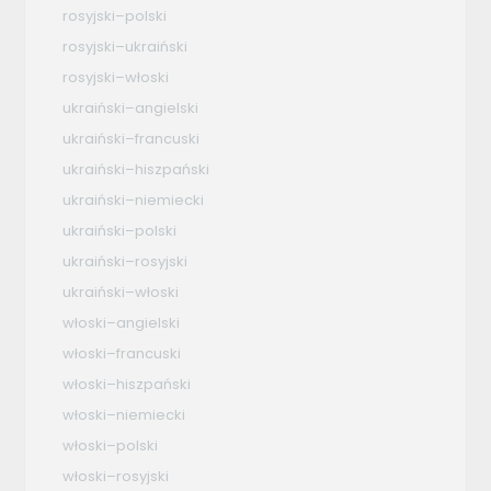
rosyjski–polski
rosyjski–ukraiński
rosyjski–włoski
ukraiński–angielski
ukraiński–francuski
ukraiński–hiszpański
ukraiński–niemiecki
ukraiński–polski
ukraiński–rosyjski
ukraiński–włoski
włoski–angielski
włoski–francuski
włoski–hiszpański
włoski–niemiecki
włoski–polski
włoski–rosyjski