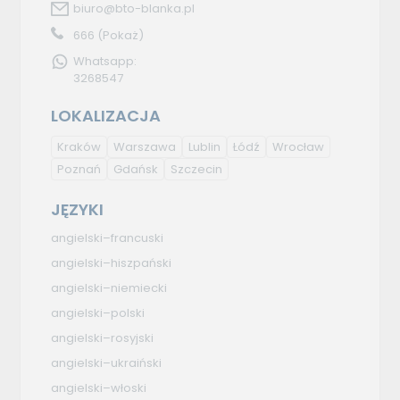
biuro@bto-blanka.pl
666
(Pokaż)
Whatsapp:
3268547
LOKALIZACJA
Kraków
Warszawa
Lublin
Łódź
Wrocław
Poznań
Gdańsk
Szczecin
JĘZYKI
angielski–francuski
angielski–hiszpański
angielski–niemiecki
angielski–polski
angielski–rosyjski
angielski–ukraiński
angielski–włoski