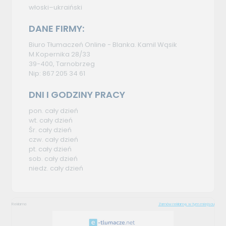
włoski–ukraiński
DANE FIRMY:
Biuro Tłumaczeń Online - Blanka. Kamil Wąsik
M.Kopernika 28/33
39-400, Tarnobrzeg
Nip: 867 205 34 61
DNI I GODZINY PRACY
pon. cały dzień
wt. cały dzień
Śr. cały dzień
czw. cały dzień
pt. cały dzień
sob. cały dzień
niedz. cały dzień
Reklama
Zamów reklamę w tym miejscu