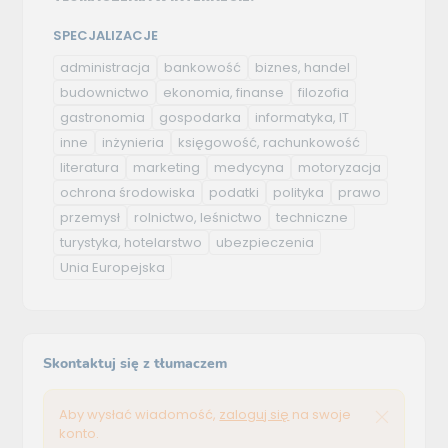
SPECJALIZACJE
administracja
bankowość
biznes, handel
budownictwo
ekonomia, finanse
filozofia
gastronomia
gospodarka
informatyka, IT
inne
inżynieria
księgowość, rachunkowość
literatura
marketing
medycyna
motoryzacja
ochrona środowiska
podatki
polityka
prawo
przemysł
rolnictwo, leśnictwo
techniczne
turystyka, hotelarstwo
ubezpieczenia
Unia Europejska
Skontaktuj się z tłumaczem
Aby wysłać wiadomość,
zaloguj się
na swoje
konto.