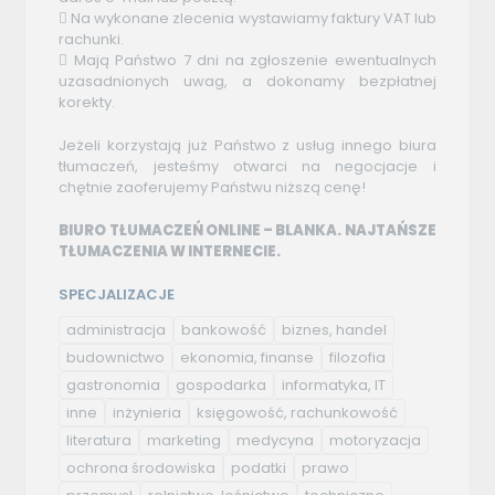
 Na wykonane zlecenia wystawiamy faktury VAT lub
rachunki.
 Mają Państwo 7 dni na zgłoszenie ewentualnych
uzasadnionych uwag, a dokonamy bezpłatnej
korekty.
Jeżeli korzystają już Państwo z usług innego biura
tłumaczeń, jesteśmy otwarci na negocjacje i
chętnie zaoferujemy Państwu niższą cenę!
BIURO TŁUMACZEŃ ONLINE – BLANKA. NAJTAŃSZE
TŁUMACZENIA W INTERNECIE.
SPECJALIZACJE
administracja
bankowość
biznes, handel
budownictwo
ekonomia, finanse
filozofia
gastronomia
gospodarka
informatyka, IT
inne
inżynieria
księgowość, rachunkowość
literatura
marketing
medycyna
motoryzacja
ochrona środowiska
podatki
prawo