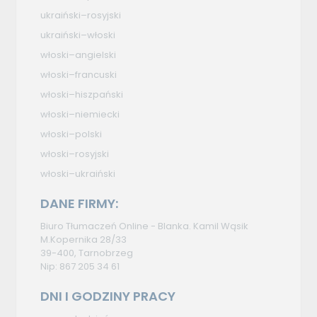
ukraiński–rosyjski
ukraiński–włoski
włoski–angielski
włoski–francuski
włoski–hiszpański
włoski–niemiecki
włoski–polski
włoski–rosyjski
włoski–ukraiński
DANE FIRMY:
Biuro Tłumaczeń Online - Blanka. Kamil Wąsik
M.Kopernika 28/33
39-400, Tarnobrzeg
Nip: 867 205 34 61
DNI I GODZINY PRACY