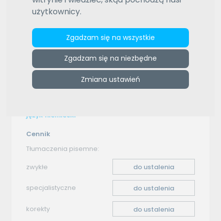
użytkownicy.
e-tlumacze.net
>
Biuro Tłumaczeń Online - Blanka. Kamil
Wąsik
>
Oferta tłumaczenia - angielski–niemiecki
Zgadzam się na wszystkie
Oferta tłumaczenia
Zgadzam się na niezbędne
Zmiana ustawień
angielski–niemiecki
Wykonam tłumaczenie z języka angielskiego na
język niemiecki
Cennik
Tłumaczenia pisemne:
zwykłe
do ustalenia
specjalistyczne
do ustalenia
korekty
do ustalenia