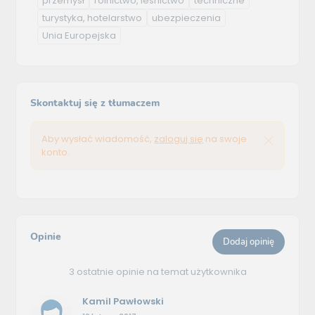
przemysł
rolnictwo, leśnictwo
techniczne
turystyka, hotelarstwo
ubezpieczenia
Unia Europejska
Skontaktuj się z tłumaczem
Aby wysłać wiadomość,
zaloguj się
na swoje
konto.
Opinie
Dodaj opinię
3 ostatnie opinie na temat użytkownika
Kamil Pawłowski