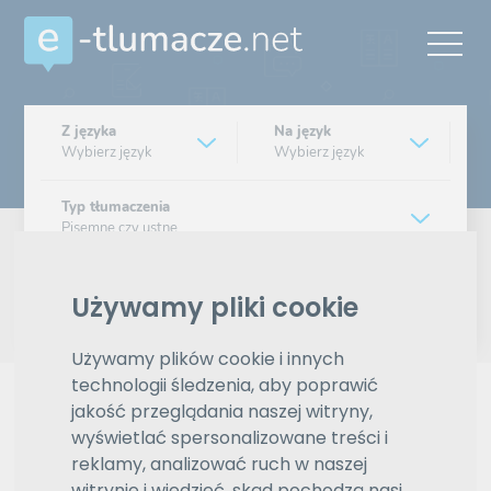
Z języka
Na język
Wybierz język
Wybierz język
Typ tłumaczenia
Pisemne czy ustne
Znajdź tłumacza
Używamy pliki cookie
Wyszukiwanie zaawansowane
Używamy plików cookie i innych
technologii śledzenia, aby poprawić
Reklama
jakość przeglądania naszej witryny,
wyświetlać spersonalizowane treści i
reklamy, analizować ruch w naszej
ZAMÓW REKLAMĘ W TYM MIEJSCU
witrynie i wiedzieć, skąd pochodzą nasi