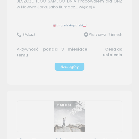
JESZCZE TEGO SAMEGO DNIA Pracowałem dla ONZ
w Nowym Jorku jako tłumacz...
więcej »
angielski–polski
(Pokaż)
Warszawa i 7 innych
Aktywność:
ponad 3 miesiące
Cena do
temu
ustalenia
Szczegóły