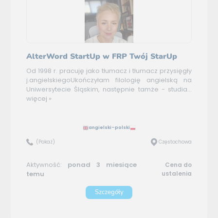
AlterWord StartUp w FRP Twój StarUp
Od 1998 r. pracuję jako tłumacz i tłumacz przysięgły
j.angielskiegoUkończyłam filologię angielską na
Uniwersytecie Śląskim, następnie tamże - studia...
więcej »
angielski–polski
(Pokaż)
Częstochowa
Aktywność:
ponad 3 miesiące
Cena do
temu
ustalenia
Szczegóły