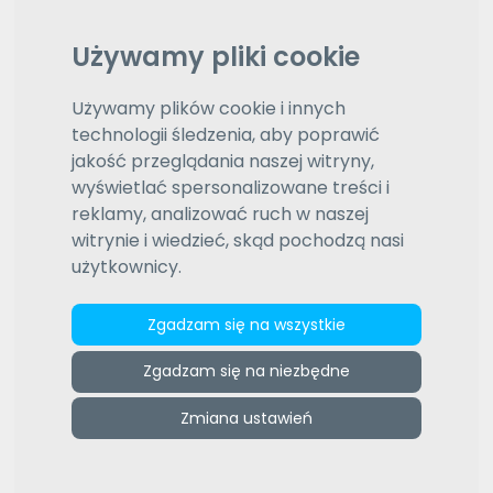
Daty aktualizacji (od najnowszej)
Wybierz typ sortowania
Używamy pliki cookie
(2717)
Pozostałe oferty
Używamy plików cookie i innych
1
12
13
14
15
16
17
18
19
...
technologii śledzenia, aby poprawić
jakość przeglądania naszej witryny,
wyświetlać spersonalizowane treści i
reklamy, analizować ruch w naszej
witrynie i wiedzieć, skąd pochodzą nasi
użytkownicy.
Zgadzam się na wszystkie
United sp. zo.o.
Nasze biuro, nie jest agencją tłumaczeniową, lecz
Zgadzam się na niezbędne
zespołem składającym się z wysoce
wykwalifikowanego grona tłumaczy przysięgłych
Zmiana ustawień
i native speakerów. Zapraszamy...
więcej »