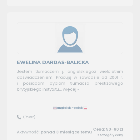
EWELINA DARDAS-BALICKA
Jestem tłumaczem j. angielskiegoz wieloletnim
doświadczeniem. Pracuję w zawodzie od 2001 r.
i posiadam dyplom tłumacza prestiżowego
brytyjskiego instytutu...
więcej »
angielski–polski
(Pokaż)
Cena: 50–60 zł
Aktywność:
ponad 3 miesiące temu
Szczegóły ceny