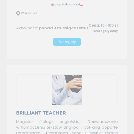
angielski–polski
Warszawa
Cena: 15–100 zł
Aktywność:
ponad 3 miesiące temu
Szczegóły ceny
Szczegóły
BRILLIANT TEACHER
Magister filologii angielskiej. Doświadczenie
w tłumaczeniu tekstów ang-pol i pol-ang poparte
referencjami. Przystępna cena i szybki termin