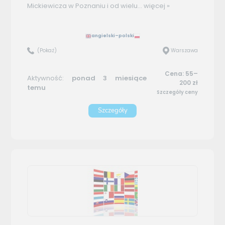
Mickiewicza w Poznaniu i od wielu...
więcej »
angielski–polski
(Pokaż)
Warszawa
Cena: 55–
Aktywność:
ponad 3 miesiące
200 zł
temu
Szczegóły ceny
Szczegóły