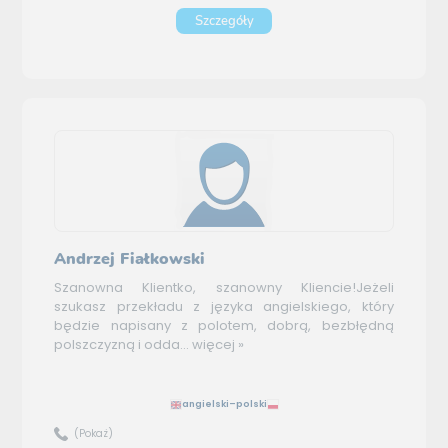
Szczegóły
Andrzej Fiałkowski
Szanowna Klientko, szanowny Kliencie!Jeżeli
szukasz przekładu z języka angielskiego, który
będzie napisany z polotem, dobrą, bezbłędną
polszczyzną i odda...
więcej »
angielski–polski
(Pokaż)