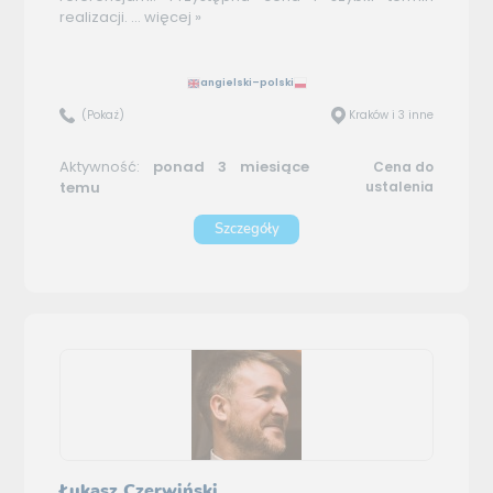
realizacji. ...
więcej »
angielski–polski
(Pokaż)
Kraków i 3 inne
Aktywność:
ponad 3 miesiące
Cena do
temu
ustalenia
Szczegóły
Łukasz Czerwiński