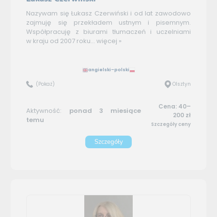
Nazywam się Łukasz Czerwiński i od lat zawodowo
zajmuję się przekładem ustnym i pisemnym.
Współpracuję z biurami tłumaczeń i uczelniami
w kraju od 2007 roku...
więcej »
angielski–polski
(Pokaż)
Olsztyn
Cena: 40–
Aktywność:
ponad 3 miesiące
200 zł
temu
Szczegóły ceny
Szczegóły