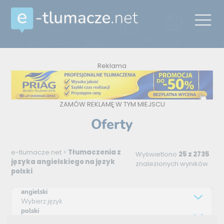
Reklama
ZAMÓW REKLAMĘ W TYM MIEJSCU
Oferty
e-tlumacze.net
>
Tłumaczenia z
Wyświetlono
25 z 2735
języka angielskiego na język
znalezionych wyników
polski
angielski
Wybierz język
polski
Wybierz język