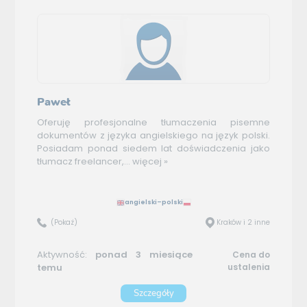
Paweł
Oferuję profesjonalne tłumaczenia pisemne
dokumentów z języka angielskiego na język polski.
Posiadam ponad siedem lat doświadczenia jako
tłumacz freelancer,...
więcej »
angielski–polski
(Pokaż)
Kraków i 2 inne
Aktywność:
ponad 3 miesiące
Cena do
temu
ustalenia
Szczegóły