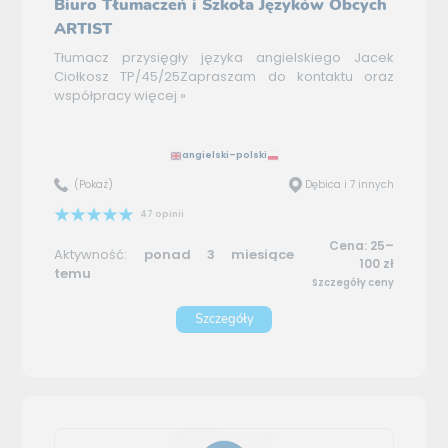
Biuro Tłumaczeń i Szkoła Języków Obcych
ARTIST
Tłumacz przysięgły języka angielskiego Jacek
Ciołkosz TP/45/25Zapraszam do kontaktu oraz
współpracy
więcej »
angielski–polski
(Pokaż)
Dębica i 7 innych
47 opinii
Cena: 25–
Aktywność:
ponad 3 miesiące
100 zł
temu
Szczegóły ceny
Szczegóły