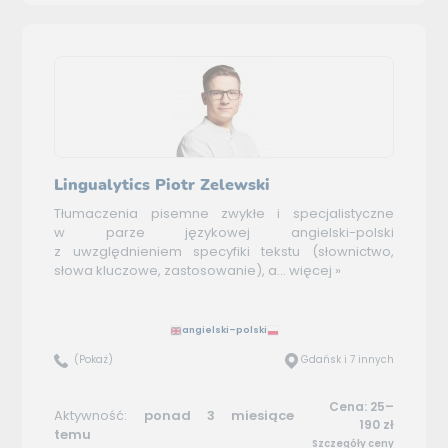
Lingualytics Piotr Zelewski
Tłumaczenia pisemne zwykłe i specjalistyczne
w parze językowej angielski-polski
z uwzględnieniem specyfiki tekstu (słownictwo,
słowa kluczowe, zastosowanie), a...
więcej »
angielski–polski
(Pokaż)
Gdańsk i 7 innych
Cena: 25–
Aktywność:
ponad 3 miesiące
190 zł
temu
Szczegóły ceny