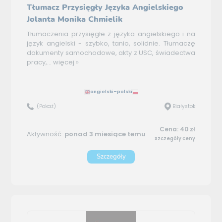
Tłumacz Przysięgły Języka Angielskiego
Jolanta Monika Chmielik
Tłumaczenia przysięgłe z języka angielskiego i na
język angielski - szybko, tanio, solidnie. Tłumaczę
dokumenty samochodowe, akty z USC, świadectwa
pracy,...
więcej »
angielski–polski
(Pokaż)
Białystok
Cena: 40 zł
Aktywność:
ponad 3 miesiące temu
Szczegóły ceny
Szczegóły