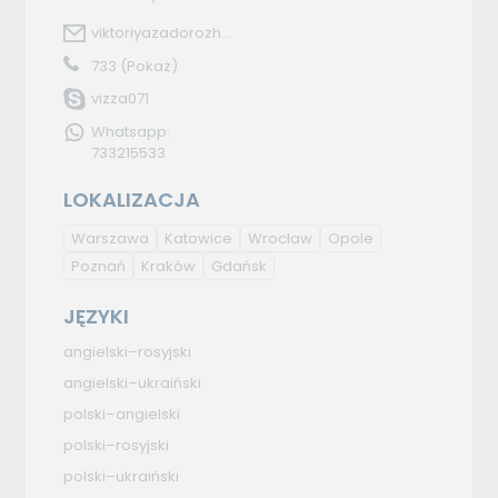
viktoriyazadorozh...
733
(Pokaż)
vizza071
Whatsapp:
733215533
LOKALIZACJA
Warszawa
Katowice
Wrocław
Opole
Poznań
Kraków
Gdańsk
JĘZYKI
angielski–rosyjski
angielski–ukraiński
polski–angielski
polski–rosyjski
polski–ukraiński