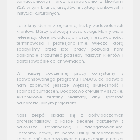
tłumaczeniowymi oraz bezpośrednio z klientami
B2B, w tym branżą urzędów, instytucji bankowych i
instytucji kulturalnych.
Jesteśmy dumni z ogromnej liczby zadowolonych
klientów, którzy polecają nasze usługi. Mamy wiele
referencji, które świadczą o naszej niezawodności,
terminowości i profesjonalizmie. Wiedza, którą
zdobyliśmy przez lata pracy, pozwala nam
doskonale zrozumieć potrzeby naszych klientów i
dostosować się do ich wymagań.
W naszej codziennej pracy korzystamy z
zaawansowanego programu TRADOS, co pozwala
nam zapewnić jeszcze większą skuteczność i
spójność tłumaczeń. Dodatkowo oferujemy szybkie,
ekspresowe terminy realizacji, aby sprostać
najbardziej pilnym projektom.
Nasz zespół składa się z doświadczonych
profesjonalistów, a każde zlecenie traktujemy z
najwyższą starannością i zaangażowaniem.
Jesteśmy pewni, że nasze usługi tłumaczeniowe
spełnią Państwa oczekiwania i przekonają o naszej