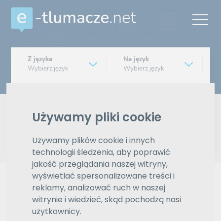
Z języka
Na język
Wybierz język
Wybierz język
Typ tłumaczenia
Pisemne czy ustne
Używamy pliki cookie
Znajdź tłumacza
Używamy plików cookie i innych
technologii śledzenia, aby poprawić
Wyszukiwanie zaawansowane
jakość przeglądania naszej witryny,
wyświetlać spersonalizowane treści i
Reklama
reklamy, analizować ruch w naszej
witrynie i wiedzieć, skąd pochodzą nasi
użytkownicy.
ZAMÓW REKLAMĘ W TYM MIEJSCU