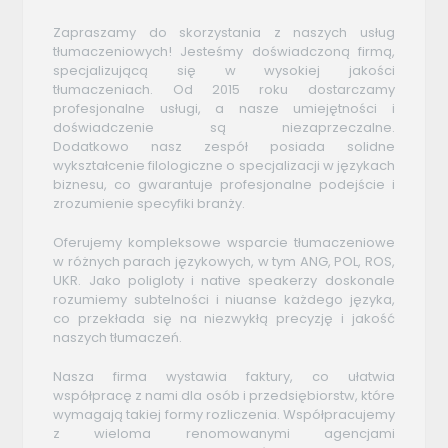
Zapraszamy do skorzystania z naszych usług
tłumaczeniowych! Jesteśmy doświadczoną firmą,
specjalizującą się w wysokiej jakości
tłumaczeniach. Od 2015 roku dostarczamy
profesjonalne usługi, a nasze umiejętności i
doświadczenie są niezaprzeczalne.
Dodatkowo nasz zespół posiada solidne
wykształcenie filologiczne o specjalizacji w językach
biznesu, co gwarantuje profesjonalne podejście i
zrozumienie specyfiki branży.
Oferujemy kompleksowe wsparcie tłumaczeniowe
w różnych parach językowych, w tym ANG, POL, ROS,
UKR. Jako poligloty i native speakerzy doskonale
rozumiemy subtelności i niuanse każdego języka,
co przekłada się na niezwykłą precyzję i jakość
naszych tłumaczeń.
Nasza firma wystawia faktury, co ułatwia
współpracę z nami dla osób i przedsiębiorstw, które
wymagają takiej formy rozliczenia. Współpracujemy
z wieloma renomowanymi agencjami