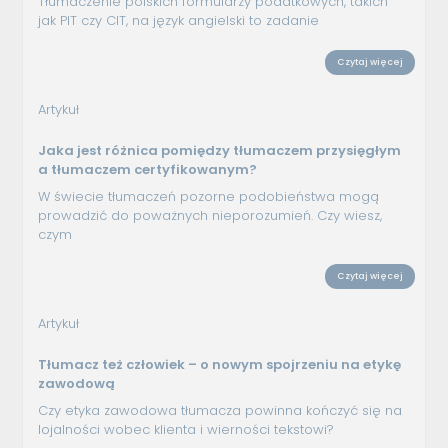
Tłumaczenie polskich formularzy podatkowych, takich
jak PIT czy CIT, na język angielski to zadanie
Czytaj więcej
Artykuł
Jaka jest różnica pomiędzy tłumaczem przysięgłym
a tłumaczem certyfikowanym?
W świecie tłumaczeń pozorne podobieństwa mogą
prowadzić do poważnych nieporozumień. Czy wiesz,
czym
Czytaj więcej
Artykuł
Tłumacz też człowiek – o nowym spojrzeniu na etykę
zawodową
Czy etyka zawodowa tłumacza powinna kończyć się na
lojalności wobec klienta i wierności tekstowi?