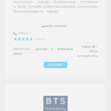
ukończyłam Szkołę Podstawową ormiańska
w Gruzji. Ponadto jestemabsolwentką Uniwersytetu
Rzeszowskiego na...
więcej »
polski–ormiański
(Pokaż)
3 opinie
Cena: 25–
Aktywność:
ponad 3 miesiące
100 zł
temu
Szczegóły ceny
Szczegóły