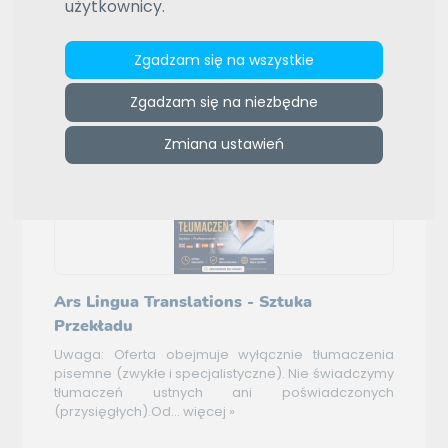
użytkownicy.
Wybierz język
Daty aktualizacji (od najnowszej)
Wybierz typ sortowania
Zgadzam się na wszystkie
(6)
Pozostałe oferty
Zgadzam się na niezbędne
Zmiana ustawień
Ars Lingua Translations - Sztuka
Przekładu
Uwaga: Oferta obejmuje wyłącznie tłumaczenia
pisemne (zwykłe i specjalistyczne). Nie świadczymy
tłumaczeń ustnych ani poświadczonych
(przysięgłych).Od...
więcej »