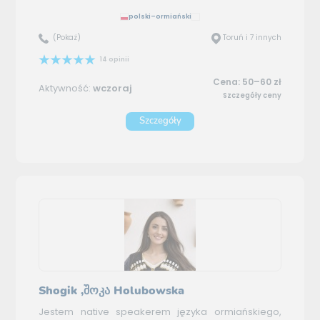
polski–ormiański
(Pokaż)
Toruń i 7 innych
14 opinii
Cena: 50–60 zł
Aktywność:
wczoraj
Szczegóły ceny
Szczegóły
Shogik ,შოკა Holubowska
Jestem native speakerem języka ormiańskiego,