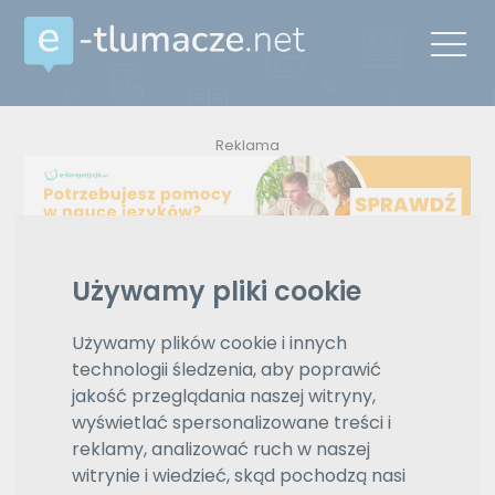
Reklama
ZAMÓW REKLAMĘ W TYM MIEJSCU
Używamy pliki cookie
Oferty
Używamy plików cookie i innych
Wyświetlono
6 z 6
technologii śledzenia, aby poprawić
e-tlumacze.net
>
Tłumaczenia z
znalezionych
języka polskiego na język ormiański
jakość przeglądania naszej witryny,
wyników
wyświetlać spersonalizowane treści i
polski
reklamy, analizować ruch w naszej
Wybierz język
witrynie i wiedzieć, skąd pochodzą nasi
ormiański