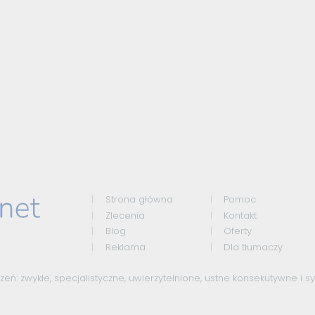
Strona główna
Pomoc
Zlecenia
Kontakt
Blog
Oferty
Reklama
Dla tłumaczy
czeń:
zwykłe
,
specjalistyczne
,
uwierzytelnione
,
ustne konsekutywne
i
s