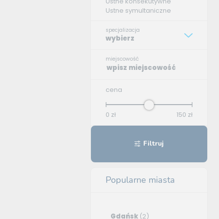
Ustne konsekutywne
Ustne symultaniczne
specjalizacja
wybierz
miejscowość
cena
0
zł
150
zł
Filtruj
Popularne miasta
Gdańsk
(2)