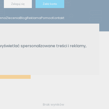
Zaloguj się
Załóż konto
ówna
Zlecenia
Blog
Reklama
Pomoc
Kontakt
wyświetlać spersonalizowane treści i reklamy,
Brak wyników