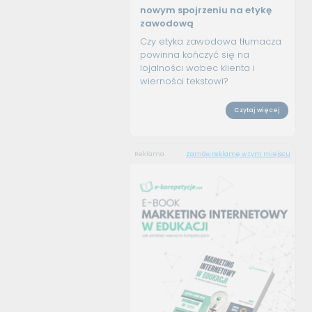
nowym spojrzeniu na etykę
zawodową
Czy etyka zawodowa tłumacza
powinna kończyć się na
lojalności wobec klienta i
wierności tekstowi?
Czytaj więcej
Reklama
Zamów reklamę w tym miejscu