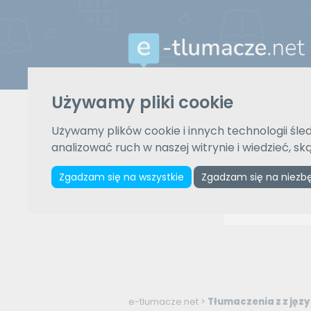
Używamy pliki cookie
Używamy plików cookie i innych technologii śled
analizować ruch w naszej witrynie i wiedzieć, s
Zgadzam się na wszystkie
Zgadzam się na niezb
e-tlumacze.net
>
Tłumaczenia z z jęz