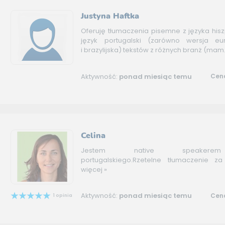
Justyna Haftka
Oferuję tłumaczenia pisemne z języka his
język portugalski (zarówno wersja eur
i brazylijska) tekstów z różnych branż (mam.
Aktywność:
ponad miesiąc temu
Cena
Celina
Jestem native speakere
portugalskiego.Rzetelne tłumaczenie z
więcej »
Aktywność:
ponad miesiąc temu
Cena
1 opinia