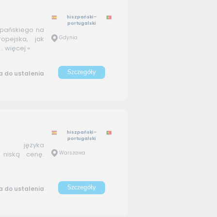
hiszpański–
portugalski
zpańskiego na
Gdynia
opejska, jak
..
więcej »
Szczegóły
 do ustalenia
hiszpański–
portugalski
m języka
Warszawa
a niską cenę.
Szczegóły
 do ustalenia