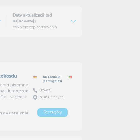
Daty aktualizacji (od
najnowszej)
Wybierz typ sortowania
zekładu
hiszpański–
portugalski
zenia pisemne
(Pokaż)
ymy tłumaczeń
Od...
więcej »
Toruń i 7 innych
Szczegóły
 do ustalenia