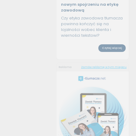
nowym spojrzeniu na etykę
zawodową
Czy etyka zawodowa tłumacza
powinna kończyć się na
lojalności wobec klienta i
wierności tekstowi?
Czytaj więcej
Reklama
Zamów reklamę w tym miejscu