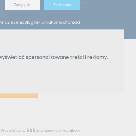
Zaloguj się
Załóż konto
ówna
Zlecenia
Blog
Reklama
Pomoc
Kontakt
wyświetlać spersonalizowane treści i reklamy,
Wyświetlono
5 z 5
znalezionych wyników