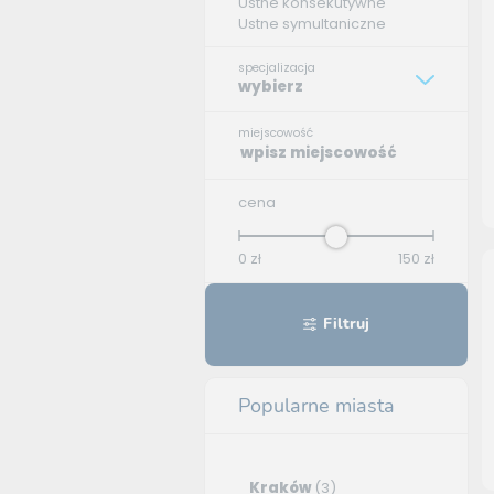
Ustne konsekutywne
Ustne symultaniczne
specjalizacja
wybierz
miejscowość
cena
0
zł
150
zł
Filtruj
Popularne miasta
Kraków
(3)