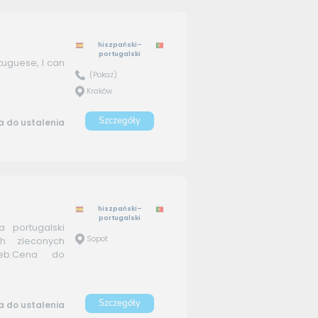
hiszpański–
portugalski
tuguese, I can
(Pokaż)
Kraków
Szczegóły
 do ustalenia
hiszpański–
portugalski
a portugalski
Sopot
ch zleconych
eb.Cena do
Szczegóły
 do ustalenia