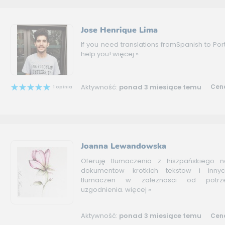
Jose Henrique Lima
If you need translations fromSpanish to Por
help you!
więcej »
Aktywność:
ponad 3 miesiące temu
Cena
1 opinia
Joanna Lewandowska
Oferuję tlumaczenia z hiszpańskiego n
dokumentow krotkich tekstow i inny
tlumaczen w zaleznosci od potrz
uzgodnienia.
więcej »
Aktywność:
ponad 3 miesiące temu
Cena