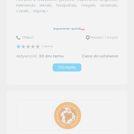
niemiecki, włoski, hiszpański, rosyjski, ukraiński,
czeski,...
więcej »
esperanto–polski
(Pokaż)
Poznań i 7 innych
1 opinia
Aktywność:
30 dni temu
Cena do ustalenia
Szczegóły