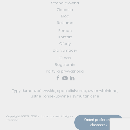
Strona główna
Zlecenia
Blog
Reklama
Pomoc
Kontakt
Oferty
Dla tłumaczy
O nas
Regulamin
Polityka prywatności
Typy tłumaczeń:
zwykłe
,
specjalistyczne
,
uwierzytelnione
,
ustne konsekutywne
i
symultaniczne
Copyright © 2009 - 2026
e-tlumacze.net
. All rights
Zmień preferencje
reserved.
ciasteczek