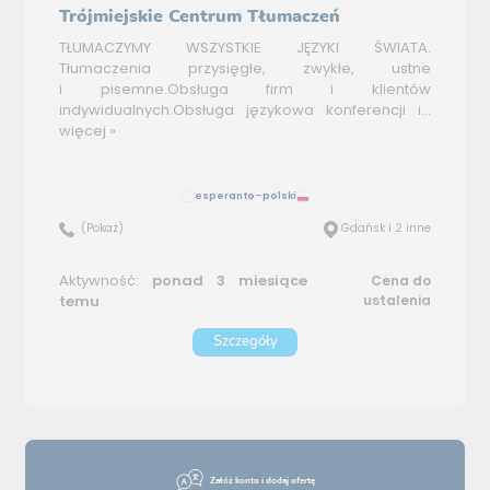
Trójmiejskie Centrum Tłumaczeń
TŁUMACZYMY WSZYSTKIE JĘZYKI ŚWIATA.
Tłumaczenia przysięgłe, zwykłe, ustne
i pisemne.Obsługa firm i klientów
indywidualnych.Obsługa językowa konferencji i...
więcej »
esperanto–polski
(Pokaż)
Gdańsk i 2 inne
Aktywność:
ponad 3 miesiące
Cena do
temu
ustalenia
Szczegóły
Załóż konto i dodaj ofertę