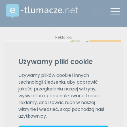
Reklama
Używamy pliki cookie
ZAMÓW REKLAMĘ W TYM MIEJSCU
Używamy plików cookie i innych
Oferty
technologii śledzenia, aby poprawić
jakość przeglądania naszej witryny,
Wyświetlono
3 z 3
e-tlumacze.net
>
Tłumaczenia z
wyświetlać spersonalizowane treści i
znalezionych wyników
języka esperanto na język polski
reklamy, analizować ruch w naszej
witrynie i wiedzieć, skąd pochodzą nasi
esperanto
użytkownicy.
Wybierz język
polski