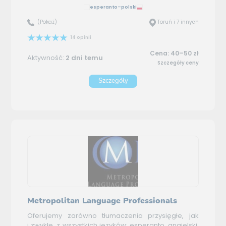
esperanto–polski
(Pokaż)
Toruń i 7 innych
14 opinii
Cena: 40–50 zł
Aktywność:
2 dni temu
Szczegóły ceny
Szczegóły
Metropolitan Language Professionals
Oferujemy zarówno tłumaczenia przysięgłe, jak
i zwykłe, z wszystkich języków: esperanto, angielski,