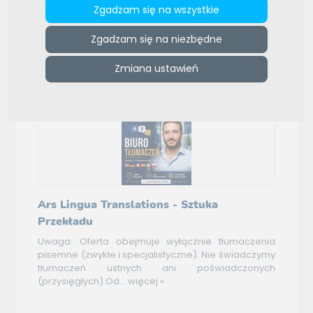
Wybierz język
Zgadzam się na wszystkie
Daty aktualizacji (od najnowszej)
Wybierz typ sortowania
Zgadzam się na niezbędne
(3)
Pozostałe oferty
Zmiana ustawień
Ars Lingua Translations - Sztuka
Przekładu
Uwaga: Oferta obejmuje wyłącznie tłumaczenia
pisemne (zwykłe i specjalistyczne). Nie świadczymy
tłumaczeń ustnych ani poświadczonych
(przysięgłych).Od...
więcej »