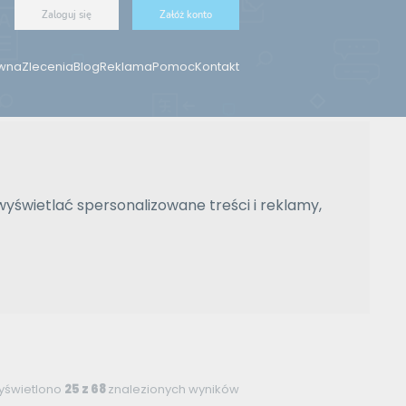
Zaloguj się
Załóż konto
ówna
Zlecenia
Blog
Reklama
Pomoc
Kontakt
wyświetlać spersonalizowane treści i reklamy,
yświetlono
25 z 68
znalezionych wyników