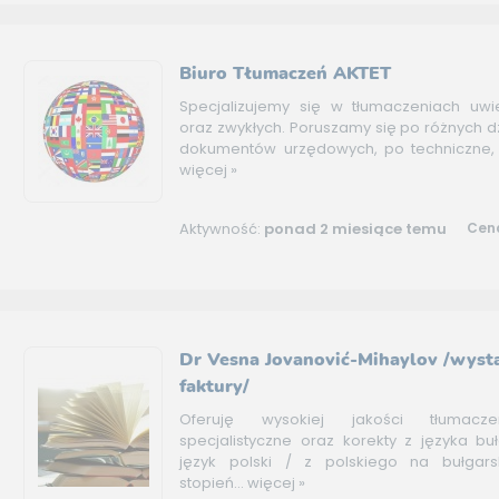
Biuro Tłumaczeń AKTET
Specjalizujemy się w tłumaczeniach uwie
oraz zwykłych. Poruszamy się po różnych d
dokumentów urzędowych, po techniczne, 
więcej »
Aktywność:
ponad 2 miesiące temu
Cena
Dr Vesna Jovanović-Mihaylov /wys
faktury/
Oferuję wysokiej jakości tłumacze
specjalistyczne oraz korekty z języka bu
język polski / z polskiego na bułgars
stopień...
więcej »