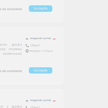
Szczegóły
 do ustalenia
bułgarski–polski
acza języka
(Pokaż)
psze możliwe
Wrocław i 7 innych
 zaoferować
Szczegóły
 do ustalenia
bułgarski–polski
ych z języka
(Pokaż)