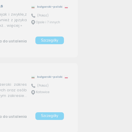
ls
bułgarski–polski
ak i zwykłe,z
(Pokaż)
wnież z języka
Opole i 7 innych
ż...
więcej »
Szczegóły
 do ustalenia
bułgarski–polski
zeroki zakres
(Pokaż)
wych oraz osób
Katowice
m zakresie...
Szczegóły
 do ustalenia