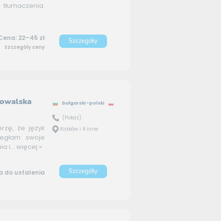
 tłumaczenia.
Cena: 22–45 zł
Szczegóły
Szczegóły ceny
Kowalska
bułgarski–polski
(Pokaż)
erzę, że język
Kraków i 4 inne
rzegłam swoje
 i...
więcej »
Szczegóły
 do ustalenia