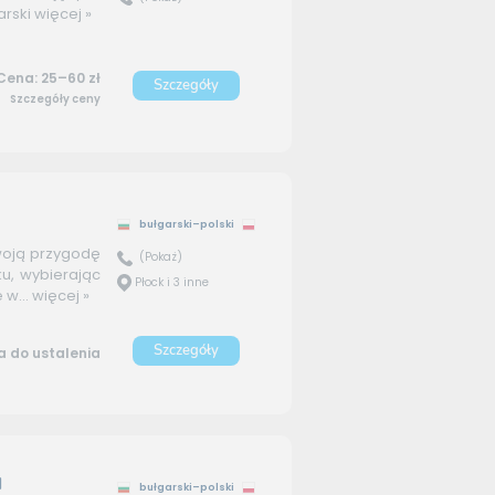
arski
więcej »
Cena: 25–60 zł
Szczegóły
Szczegóły ceny
bułgarski–polski
woją przygodę
(Pokaż)
u, wybierając
Płock i 3 inne
 w...
więcej »
Szczegóły
 do ustalenia
d
bułgarski–polski