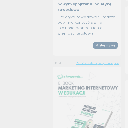
nowym spojrzeniu na etykę
zawodową
Czy etyka zawodowa tłumacza
powinna kończyć się na
lojalności wobec klienta i
wierności tekstowi?
Czytaj więcej
Reklama
Zamów reklamę w tym miejscu