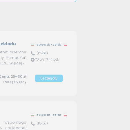
zekładu
bułgarski–polski
zenia pisemne
(Pokaż)
ymy tłumaczeń
Toruń i 7 innych
Od...
więcej »
Cena: 25–30 zł
Szczegóły
Szczegóły ceny
bułgarski–polski
wspomaga
(Pokaż)
w codziennej