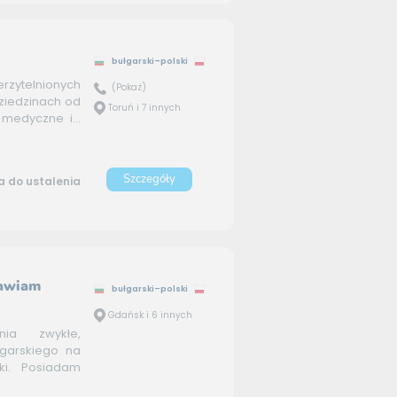
bułgarski–polski
rzytelnionych
(Pokaż)
ziedzinach od
Toruń i 7 innych
medyczne i...
Szczegóły
 do ustalenia
tawiam
bułgarski–polski
Gdańsk i 6 innych
nia zwykłe,
łgarskiego na
ki. Posiadam