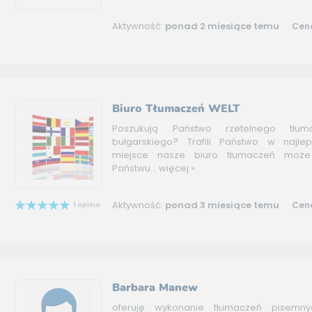
Aktywność:
ponad 2 miesiące temu
Cena
Biuro Tłumaczeń WELT
Poszukują Państwo rzetelnego tłum
bułgarskiego? Trafili Państwo w najle
miejsce nasze biuro tłumaczeń może
Państwu...
więcej »
Aktywność:
ponad 3 miesiące temu
Cena
1 opinia
Barbara Manew
oferuję wykonanie tłumaczeń pisemn