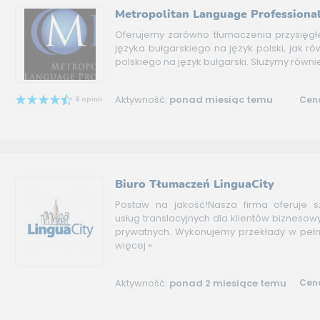
Metropolitan Language Professiona
Oferujemy zarówno tłumaczenia przysięgłej
języka bułgarskiego na język polski, jak ró
polskiego na język bułgarski. Służymy równie
Aktywność:
ponad miesiąc temu
Cena
6 opinii
Biuro Tłumaczeń LinguaCity
Postaw na jakość!Nasza firma oferuje s
usług translacyjnych dla klientów bizneso
prywatnych. Wykonujemy przekłady w pełny
więcej »
Aktywność:
ponad 2 miesiące temu
Cena