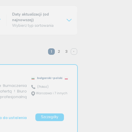
Daty aktualizacji (od
najnowszej)
Wybierz typ sortowania
1
2
3
bułgarski–polski
 tłumaczenia
(Pokaż)
fertą ! Biuro
Warszawa i 7 innych
profesjonalną
Szczegóły
 do ustalenia