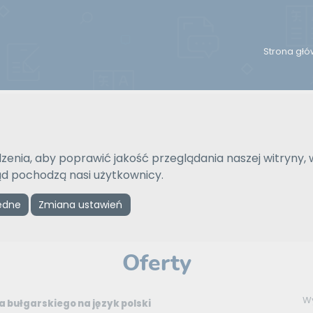
Strona gł
Reklama
zenia, aby poprawić jakość przeglądania naszej witryny, 
kąd pochodzą nasi użytkownicy.
ędne
Zmiana ustawień
ZAMÓW REKLAMĘ W TYM MIEJSCU
Oferty
W
 bułgarskiego na język polski