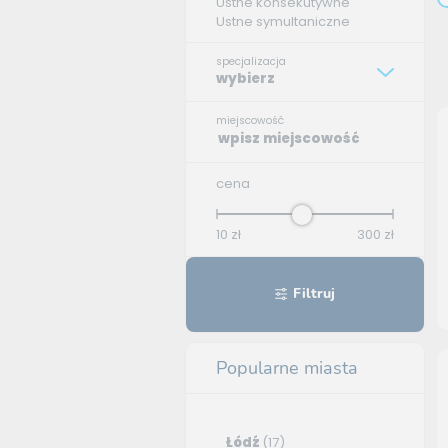
Ustne konsekutywne
Ustne symultaniczne
specjalizacja
wybierz
miejscowość
cena
10
zł
300
zł
Filtruj
Popularne miasta
Łódź
(17)