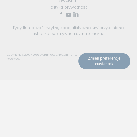
Regulamin
Polityka prywatności
Typy tłumaczeń:
zwykłe
,
specjalistyczne
,
uwierzytelnione
,
ustne konsekutywne
i
symultaniczne
Copyright © 2009 - 2026
e-tlumacze.net
. All rights
Zmień preferencje
reserved.
ciasteczek