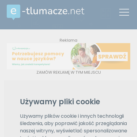
Reklama
ZAMÓW REKLAMĘ W TYM MIEJSCU
Oferty
Używamy pliki cookie
Wyświetlono
11 z 11
e-tlumacze.net
>
Tłumaczenia z
znalezionych
języka angielskiego na język
wyników
litewski
Używamy plików cookie i innych technologii
śledzenia, aby poprawić jakość przeglądania
angielski
naszej witryny, wyświetlać spersonalizowane
Wybierz język