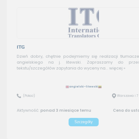
ITG
Dzień dobry, chętnie podejmiemy się realizacji tłumacze
angielskiego na j. litewski. Zapraszamy do przes
tekstu/szczegółów zapytania do wyceny na...
więcej »
angielski–litewski
(Pokaż)
Warszawa i 7
Aktywność:
ponad 3 miesiące temu
Cena do ust
Szczegóły