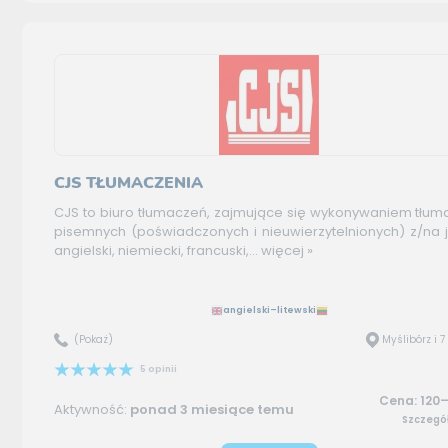
CJS TŁUMACZENIA
CJS to biuro tłumaczeń, zajmujące się wykonywaniem tłu
pisemnych (poświadczonych i nieuwierzytelnionych) z/na j
angielski, niemiecki, francuski,...
więcej »
angielski–litewski
(Pokaż)
Myślibórz i 
5 opinii
Cena: 120–
Aktywność:
ponad 3 miesiące temu
Szczegó