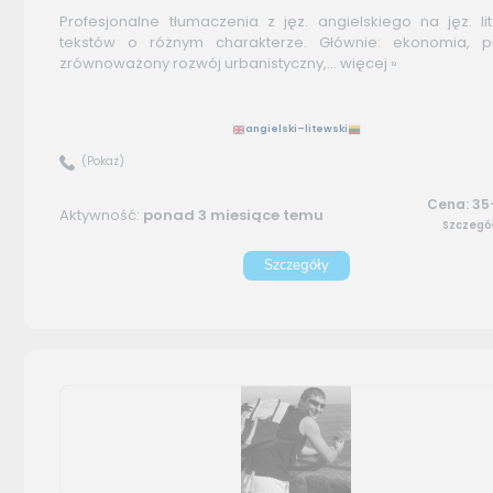
Profesjonalne tłumaczenia z jęz. angielskiego na jęz. li
tekstów o różnym charakterze. Głównie: ekonomia, p
zrównoważony rozwój urbanistyczny,...
więcej »
angielski–litewski
(Pokaż)
Cena: 35
Aktywność:
ponad 3 miesiące temu
Szczegó
Szczegóły