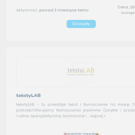
Cena: 20
Aktywność:
ponad 3 miesiące temu
Szczegó
Szczegóły
tekstyLAB
tekstyLAB - tu powstaje tekst i tłumaczenie na miarę T
potrzeb!Oferujemy tłumaczenia pisemne (zwykłe i przysi
i ustne, specjalistyczne, techniczne i...
więcej »
angielski–litewski