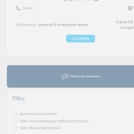
(Pokaż)
Cena: 55
Aktywność:
ponad 3 miesiące temu
Szczegó
Szczegóły
Załóż konto i dodaj ofertę
Filtry
tłumaczenia online
tylko wystawiający faktury/rachunki
tylko Biura tłumaczeń