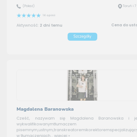
(Pokaż)
Toruń i 
14 opinii
Aktywność:
2 dni temu
Cena do ust
Szczegóły
Magdalena Baranowska
Cześć, nazywam się Magdalena Baranowska i j
wykwalifikowanymtłumaczem
pisemnym,ustnym,transkreatoremikorektoremspecjalizując
w tłumaczeniach...
więcej »