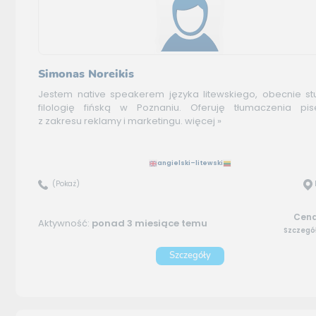
Simonas Noreikis
Jestem native speakerem języka litewskiego, obecnie st
filologię fińską w Poznaniu. Oferuję tłumaczenia pi
z zakresu reklamy i marketingu.
więcej »
angielski–litewski
(Pokaż)
Cena:
Aktywność:
ponad 3 miesiące temu
Szczegó
Szczegóły