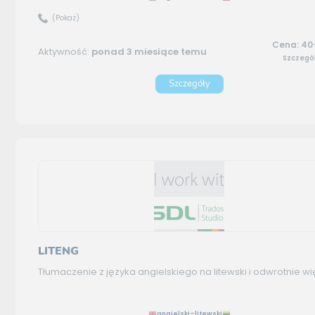
(Pokaż)
Cena: 40
Aktywność:
ponad 3 miesiące temu
Szczegó
Szczegóły
LITENG
Tłumaczenie z języka angielskiego na litewski i odwrotnie
wi
angielski–litewski