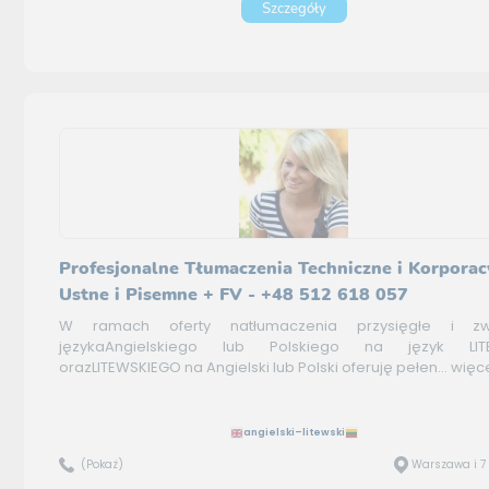
Szczegóły
Profesjonalne Tłumaczenia Techniczne i Korporac
Ustne i Pisemne + FV - +48 512 618 057
W ramach oferty natłumaczenia przysięgłe i zw
językaAngielskiego lub Polskiego na język LIT
orazLITEWSKIEGO na Angielski lub Polski oferuję pełen...
więce
angielski–litewski
(Pokaż)
Warszawa i 7