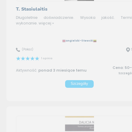
T. Stasiulaitis
Długoletnie doświadczenie. Wysoka jakość. Term
wykonanie.
więcej »
angielski–litewski
(Pokaż)
1 opinia
Cena: 50–
Aktywność:
ponad 3 miesiące temu
Szczegó
Szczegóły