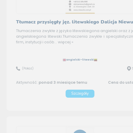
Tłumacz przysięgły jęz. litewskiego Dalicja Niewu
Tłumaczenia zwykłe z języka litewskiegona angielski oraz z 
angielskiegona litewski.Tłumaczenia zwykłe i specjalistycz
firm, instytucji i osób...
więcej »
angielski–litewski
(Pokaż)
Aktywność:
ponad 3 miesiące temu
Cena do ust
Szczegóły