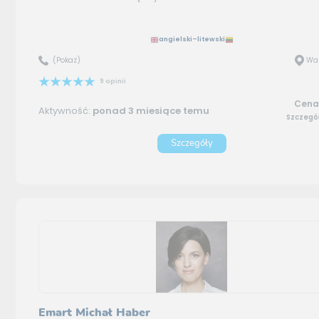
angielski–litewski
(Pokaż)
Wa
9 opinii
Cena:
Aktywność:
ponad 3 miesiące temu
Szczegó
Szczegóły
Emart Michał Haber