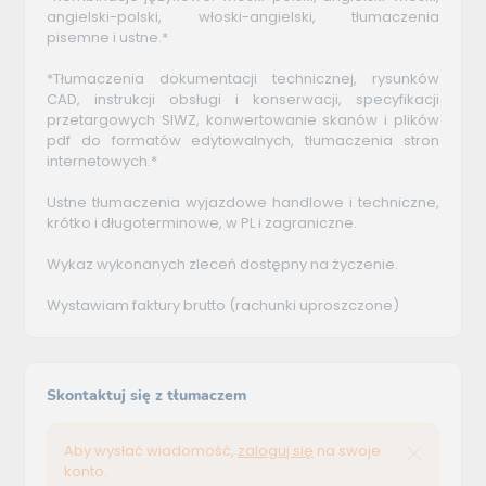
angielski-polski, włoski-angielski, tłumaczenia
pisemne i ustne.*
*Tłumaczenia dokumentacji technicznej, rysunków
CAD, instrukcji obsługi i konserwacji, specyfikacji
przetargowych SIWZ, konwertowanie skanów i plików
pdf do formatów edytowalnych, tłumaczenia stron
internetowych.*
Ustne tłumaczenia wyjazdowe handlowe i techniczne,
krótko i długoterminowe, w PL i zagraniczne.
Wykaz wykonanych zleceń dostępny na życzenie.
Wystawiam faktury brutto (rachunki uproszczone)
Skontaktuj się z tłumaczem
Aby wysłać wiadomość,
zaloguj się
na swoje
konto.