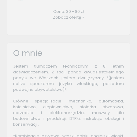
Cena: 30 - 80 zł
Zobacz ofertę »
O mnie
Jestem tłumaczem technicznym z 8 letnim
doświadczeniem. Z racji ponad dwudziestoletniego
pobytu we Włoszech jestem dwujęzyczny *(jestem
native speakerem języka włoskiego, posiadam
podwójne obywatelstwo)*.
Główne specjalizacje: mechanika, automatyka,
kolejnictwo, ciepłownictwo, stolarka otworowa,
narzędzia i elektronarzędzia, maszyny dla
budownictwa i produkcji, DTRki, instrukcje obsługi i
konserwacji .
*Kombinacje językowe: włoski-polski, angielski-włoski,