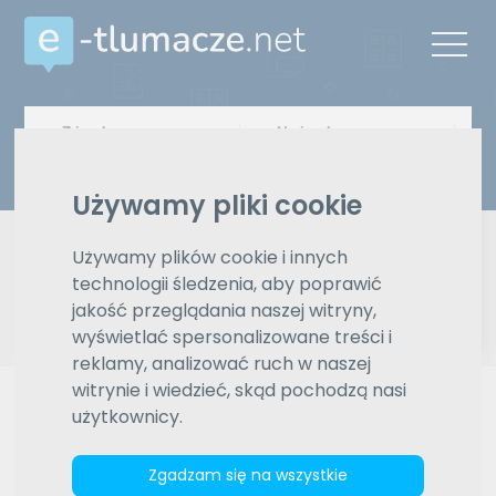
Z języka
Na język
Wybierz język
Wybierz język
Używamy pliki cookie
Typ tłumaczenia
Pisemne czy ustne
Używamy plików cookie i innych
technologii śledzenia, aby poprawić
Znajdź tłumacza
jakość przeglądania naszej witryny,
wyświetlać spersonalizowane treści i
Wyszukiwanie zaawansowane
reklamy, analizować ruch w naszej
witrynie i wiedzieć, skąd pochodzą nasi
Reklama
użytkownicy.
Zgadzam się na wszystkie
ZAMÓW REKLAMĘ W TYM MIEJSCU