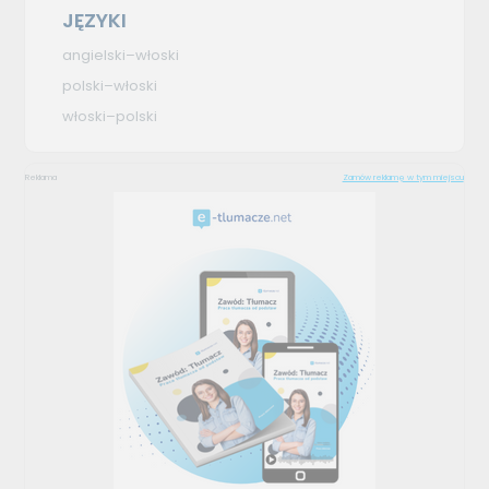
JĘZYKI
angielski–włoski
polski–włoski
włoski–polski
Reklama
Zamów reklamę w tym miejscu