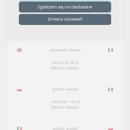
Zgadzam się na niezbędne
e-tlumacze.net
>
INTER VERBA Wojciech Malinowski
Zmiana ustawień
Oferty użytkownika
angielski–włoski
Cena od: 35 zł
Zobacz ofertę »
polski–włoski
Cena: 30 - 80 zł
Zobacz ofertę »
włoski–polski