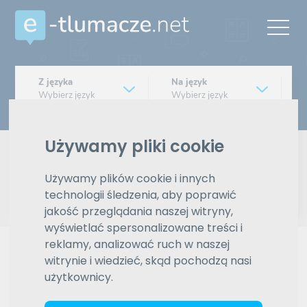
Z języka
Na język
Wybierz język
Wybierz język
Typ tłumaczenia
Używamy pliki cookie
Pisemne czy ustne
Używamy plików cookie i innych
Znajdź tłumacza
technologii śledzenia, aby poprawić
jakość przeglądania naszej witryny,
Wyszukiwanie zaawansowane
wyświetlać spersonalizowane treści i
reklamy, analizować ruch w naszej
Reklama
witrynie i wiedzieć, skąd pochodzą nasi
użytkownicy.