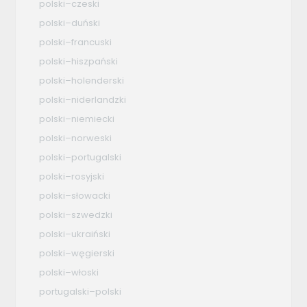
polski–czeski
polski–duński
polski–francuski
polski–hiszpański
polski–holenderski
polski–niderlandzki
polski–niemiecki
polski–norweski
polski–portugalski
polski–rosyjski
polski–słowacki
polski–szwedzki
polski–ukraiński
polski–węgierski
polski–włoski
portugalski–polski