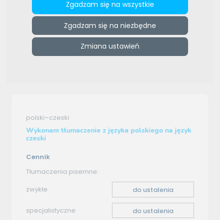
Zgadzam się na wszystkie
ZAMÓW REKLAMĘ W TYM MIEJSCU
Zgadzam się na niezbędne
e-tlumacze.net
>
E-Lingua Tłumaczenia przysięgłe,
specjalistyczne i zwykłe
>
Oferta tłumaczenia - polski–
Zmiana ustawień
czeski
Oferta tłumaczenia
polski–czeski
Wykonam tłumaczenie z języka polskiego na język
czeski
Cennik
Tłumaczenia pisemne:
zwykłe
do ustalenia
specjalistyczne
do ustalenia