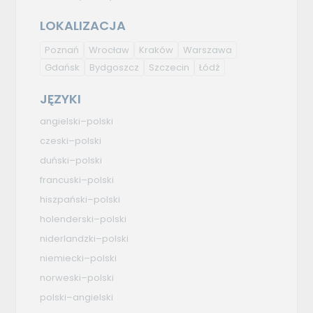
LOKALIZACJA
Poznań
Wrocław
Kraków
Warszawa
Gdańsk
Bydgoszcz
Szczecin
Łódź
JĘZYKI
angielski–polski
czeski–polski
duński–polski
francuski–polski
hiszpański–polski
holenderski–polski
niderlandzki–polski
niemiecki–polski
norweski–polski
polski–angielski