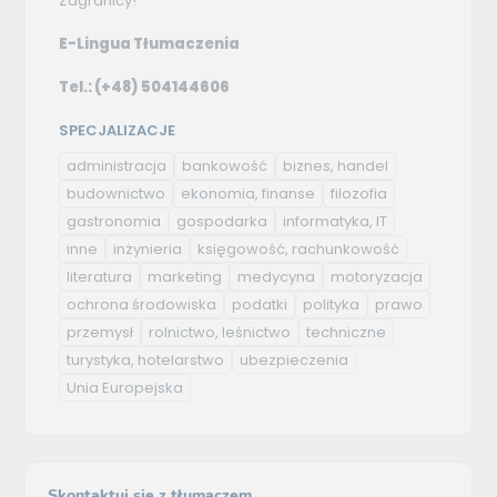
Zagranicy!
E-Lingua Tłumaczenia
Tel.: (+48) 504144606
SPECJALIZACJE
administracja
bankowość
biznes, handel
budownictwo
ekonomia, finanse
filozofia
gastronomia
gospodarka
informatyka, IT
inne
inżynieria
księgowość, rachunkowość
literatura
marketing
medycyna
motoryzacja
ochrona środowiska
podatki
polityka
prawo
przemysł
rolnictwo, leśnictwo
techniczne
turystyka, hotelarstwo
ubezpieczenia
Unia Europejska
Skontaktuj się z tłumaczem