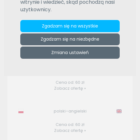
witrynie i wiedzieć, skąd pochodzą nasi
ZAMÓW REKLAMĘ W TYM MIEJSCU
użytkownicy.
e-tlumacze.net
>
Piotr Tokarek – tłumacz przysięgły i
Zgadzam się na wszystkie
konferencyjny j. angielskiego
Zgadzam się na niezbędne
Oferty użytkownika
Zmiana ustawień
angielski–polski
Cena od: 60 zł
Zobacz ofertę »
polski–angielski
Cena od: 60 zł
Zobacz ofertę »