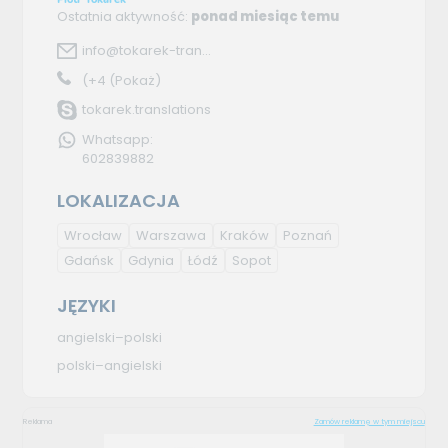
Ostatnia aktywność:
ponad miesiąc temu
info@tokarek-tran...
(+4
(Pokaż)
tokarek.translations
Whatsapp:
602839882
LOKALIZACJA
Wrocław
Warszawa
Kraków
Poznań
Gdańsk
Gdynia
Łódź
Sopot
JĘZYKI
angielski–polski
polski–angielski
Reklama
Zamów reklamę w tym miejscu