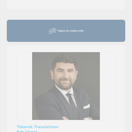
Napisz do użytkownika
Tokarek Translations
Piotr Tokarek