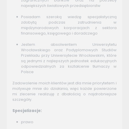
zagranicznych banków oraz na potrzeby
największych światowych przedsiębiorstw
Posiadam szeroką wiedzę specjalistyczną
zdobytą podczas zatrudnienia w
międzynarodowych korporacjach z sektora
finansowego, księgowego i doradczego
Jestem absolwentem Uniwersytetu
Wrocławskiego oraz Podyplomowych Studiów
Przekładu przy Uniwersytecie Wrocławskim, które
są jednymi z najlepszych jednostek edukacyjnych
odpowiedzialnych za kształcenie tłumaczy w
Polsce
Zadowolenie moich klientów jest dla mnie priorytetem i
motywuje mnie do działania, więc każde powierzone
mi zlecenie realizuję z dbałością o najdrobniejsze
szczegóły.
Specjalizacje:
prawo