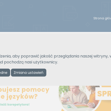
Strona gł
Na język
Typ tłumaczenia
Wybierz język
Pisemne czy ustne
zenia, aby poprawić jakość przeglądania naszej witryny, 
kąd pochodzą nasi użytkownicy.
Reklama
ędne
Zmiana ustawień