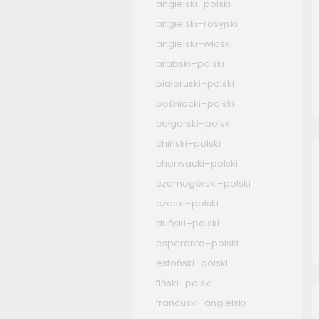
angielski–polski
angielski–rosyjski
angielski–włoski
arabski–polski
białoruski–polski
bośniacki–polski
bułgarski–polski
chiński–polski
chorwacki–polski
czarnogórski–polski
czeski–polski
duński–polski
esperanto–polski
estoński–polski
fiński–polski
francuski–angielski