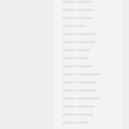
polski–irlandzki
polski–islandzki
polski–japoński
polski–jidysz
polski–kataloński
polski–koreański
polski–litewski
polski–łacina
polski–łotewski
polski–macedoński
polski–mołdawski
polski–mongolski
polski–niderlandzki
polski–niemiecki
polski–norweski
polski–perski