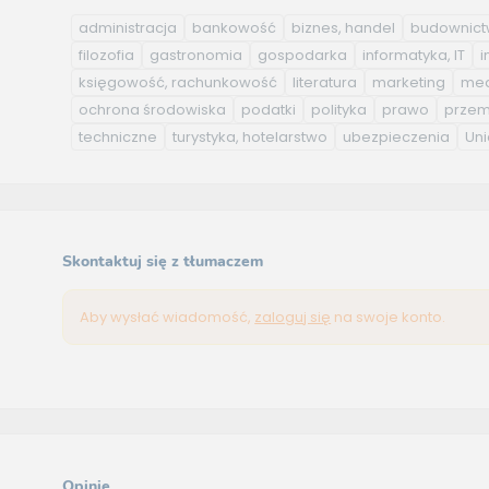
administracja
bankowość
biznes, handel
budownic
filozofia
gastronomia
gospodarka
informatyka, IT
i
księgowość, rachunkowość
literatura
marketing
med
ochrona środowiska
podatki
polityka
prawo
przem
techniczne
turystyka, hotelarstwo
ubezpieczenia
Uni
Skontaktuj się z tłumaczem
Aby wysłać wiadomość,
zaloguj się
na swoje konto.
Opinie