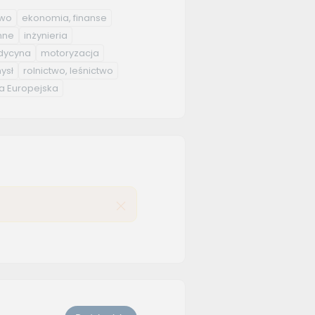
two
ekonomia, finanse
nne
inżynieria
ycyna
motoryzacja
ysł
rolnictwo, leśnictwo
a Europejska