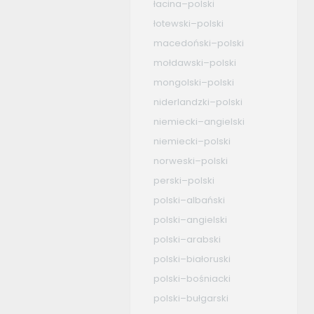
łacina–polski
łotewski–polski
macedoński–polski
mołdawski–polski
mongolski–polski
niderlandzki–polski
niemiecki–angielski
niemiecki–polski
norweski–polski
perski–polski
polski–albański
polski–angielski
polski–arabski
polski–białoruski
polski–bośniacki
polski–bułgarski