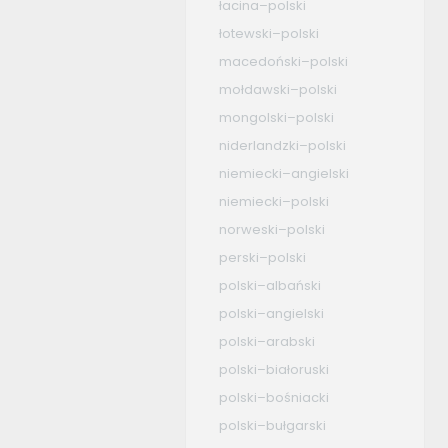
łacina–polski
łotewski–polski
macedoński–polski
mołdawski–polski
mongolski–polski
niderlandzki–polski
niemiecki–angielski
niemiecki–polski
norweski–polski
perski–polski
polski–albański
polski–angielski
polski–arabski
polski–białoruski
polski–bośniacki
polski–bułgarski