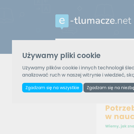
Z języka
Używamy pliki cookie
Wybierz język
Używamy plików cookie i innych technologii śled
analizować ruch w naszej witrynie i wiedzieć, s
Zgadzam się na wszystkie
Zgadzam się na niezb