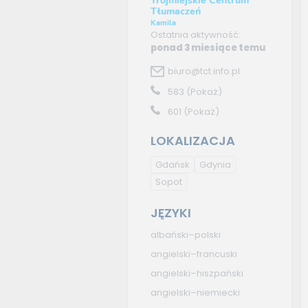
Trójmiejskie Centrum
Tłumaczeń
Kamila
Ostatnia aktywność:
ponad 3 miesiące temu
biuro@tct.info.pl
583
(Pokaż)
601
(Pokaż)
LOKALIZACJA
Gdańsk
Gdynia
Sopot
JĘZYKI
albański–polski
angielski–francuski
angielski–hiszpański
angielski–niemiecki