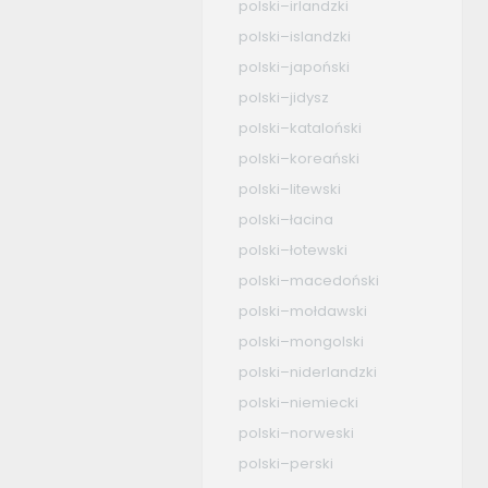
polski–irlandzki
polski–islandzki
polski–japoński
polski–jidysz
polski–kataloński
polski–koreański
polski–litewski
polski–łacina
polski–łotewski
polski–macedoński
polski–mołdawski
polski–mongolski
polski–niderlandzki
polski–niemiecki
polski–norweski
polski–perski