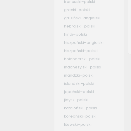
francuski–polski
grecki–polski
gruziński–angielski
hebrajski–polski
hindi–polski
hiszpański–angielski
hiszpański–polski
holenderski–polski
indonezyjski–polski
irlandzki–polski
islandzki–polski
japoński–polski
jidysz–polski
kataloński–polski
koreański–polski
litewski–polski