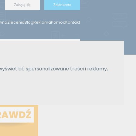
Zaloguj się
Załóż konto
ówna
Zlecenia
Blog
Reklama
Pomoc
Kontakt
Znajdź tłumacza
wyświetlać spersonalizowane treści i reklamy,
Wyszukiwanie zaawansowane