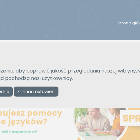
Strona gł
Na język
Typ tłumaczenia
Wybierz język
Pisemne czy ustne
zenia, aby poprawić jakość przeglądania naszej witryny, 
kąd pochodzą nasi użytkownicy.
Reklama
ędne
Zmiana ustawień