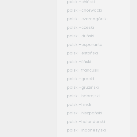
polski–chiński
polski–chorwacki
polski–czarnogórski
polski–czeski
polski–duński
polski–esperanto
polski–estoński
polski–fiński
polski–francuski
polski–grecki
polski–gruziński
polski–hebrajski
polski–hindi
polski–hiszpański
polski–holenderski
polski–indonezyjski