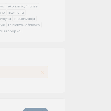
two
ekonomia, finanse
nne
inżynieria
ycyna
motoryzacja
ysł
rolnictwo, leśnictwo
a Europejska