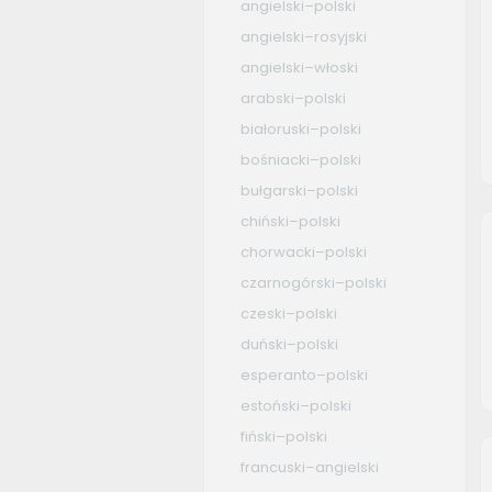
angielski–polski
angielski–rosyjski
angielski–włoski
arabski–polski
białoruski–polski
bośniacki–polski
bułgarski–polski
chiński–polski
chorwacki–polski
czarnogórski–polski
czeski–polski
duński–polski
esperanto–polski
estoński–polski
fiński–polski
francuski–angielski