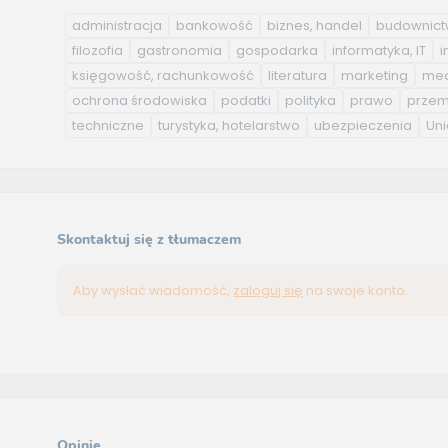
administracja
bankowość
biznes, handel
budownic
filozofia
gastronomia
gospodarka
informatyka, IT
i
księgowość, rachunkowość
literatura
marketing
med
ochrona środowiska
podatki
polityka
prawo
przem
techniczne
turystyka, hotelarstwo
ubezpieczenia
Uni
Skontaktuj się z tłumaczem
Aby wysłać wiadomość,
zaloguj się
na swoje konto.
Opinie