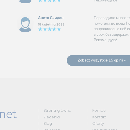
Рекомендую!
Анита Скидан
Переводила много т
помогала во всем ( 
18 kwietnia 2022
понравилось с ней с
в срок без задержек
Рекомендую!
Zobacz wszystkie 15 opinii »
Strona główna
Pomoc
Zlecenia
Kontakt
Blog
Oferty