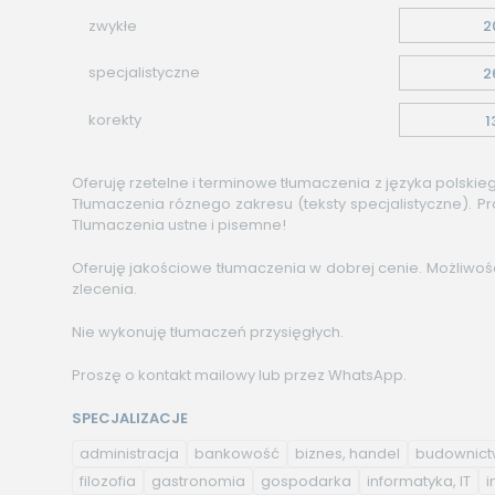
zwykłe
2
specjalistyczne
2
korekty
1
Oferuję rzetelne i terminowe tłumaczenia z języka polskieg
Tłumaczenia róznego zakresu (teksty specjalistyczne). Pra
Tlumaczenia ustne i pisemne!
Oferuję jakościowe tłumaczenia w dobrej cenie. Możliwoś
zlecenia.
Nie wykonuję tłumaczeń przysięgłych.
Proszę o kontakt mailowy lub przez WhatsApp.
SPECJALIZACJE
administracja
bankowość
biznes, handel
budownic
filozofia
gastronomia
gospodarka
informatyka, IT
i