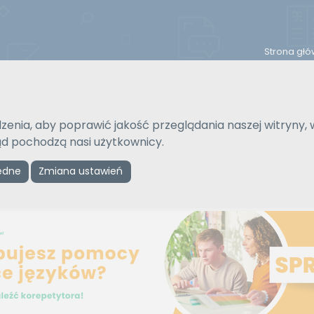
Strona gł
Na język
Typ tłumaczenia
zenia, aby poprawić jakość przeglądania naszej witryny, 
Wybierz język
Pisemne czy ustne
kąd pochodzą nasi użytkownicy.
ędne
Zmiana ustawień
Reklama