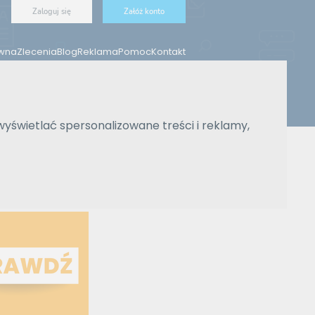
Zaloguj się
Załóż konto
ówna
Zlecenia
Blog
Reklama
Pomoc
Kontakt
wyświetlać spersonalizowane treści i reklamy,
Znajdź tłumacza
Wyszukiwanie zaawansowane