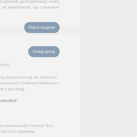
згодження дати реалізації плану
 на виробництві, що спричиняє
Pokaż oryginał
Dodaj opinię
wnika
cią dołączam się do dobrych
izmie pani Switłany Nikitienko i
 z jej usług.
ownika:
ессиональный и точный. Всё
ро и без задержек.