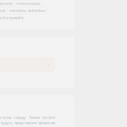
ycyna
motoryzacja
ysł
rolnictwo, leśnictwo
a Europejska
ступну середу. Темою зустрічі
 будуть представлені фінансові