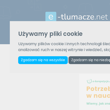
Używamy pliki cookie
Z języka
Używamy plików cookie i innych technologii śled
Wybierz język
analizować ruch w naszej witrynie i wiedzieć, s
Zgadzam się na wszystkie
Zgadzam się na niezb