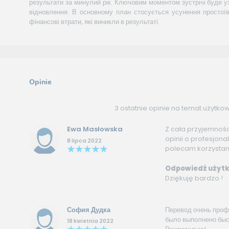
результати за минулий рік. Ключовим моментом зустрічі буде у
відновлення. В основному план стосується усунення простоїв
фінансові втрати, які виникли в результаті.
Opinie
3 ostatnie opinie na temat użytko
Ewa Masłowska
Z cała przyjemnoś
opinii o profesjonal
8 lipca 2022
polecam korzystanie
Odpowiedź użytk
Dziękuję bardzo !
София Дудка
Перевод очень проф
было выполнено быст
18 kwietnia 2022