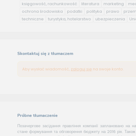
księgowość, rachunkowość
literatura
marketing
med
ochrona środowiska
podatki
polityka
prawo
przem
techniczne
turystyka, hotelarstwo
ubezpieczenia
Uni
Skontaktuj się z tłumaczem
Aby wysłać wiadomość,
zaloguj się
na swoje konto.
Próbne tłumaczenie
Позачергове засідання правління компанії заплановано на на
стане формування та обговорення бюджету на 2016 рік. Також