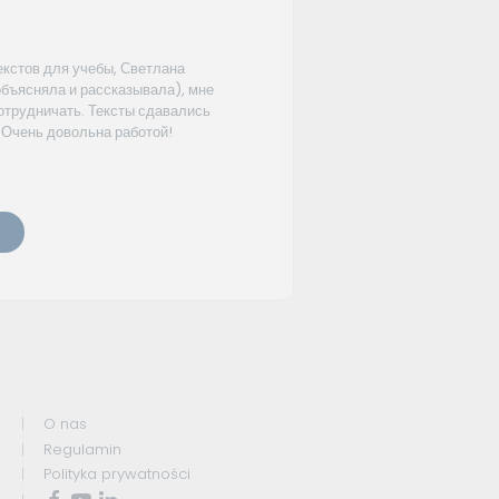
екстов для учебы, Светлана
объясняла и рассказывала), мне
отрудничать. Тексты сдавались
. Очень довольна работой!
O nas
Regulamin
Polityka prywatności