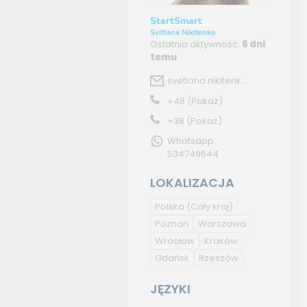
StartSmart
Svitlana Nikitenko
Ostatnia aktywność:
6 dni
temu
svetlana.nikitenk...
+48
(Pokaż)
+38
(Pokaż)
Whatsapp:
534749644
LOKALIZACJA
Polska
(Cały kraj)
Poznań
Warszawa
Wrocław
Kraków
Gdańsk
Rzeszów
JĘZYKI