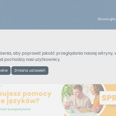
Strona gł
Na język
Typ tłumaczenia
Wybierz język
Pisemne czy ustne
zenia, aby poprawić jakość przeglądania naszej witryny, 
kąd pochodzą nasi użytkownicy.
ędne
Zmiana ustawień
Reklama