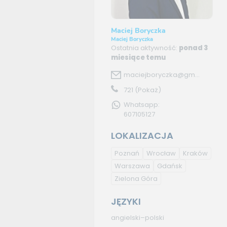
Maciej Boryczka
Maciej Boryczka
Ostatnia aktywność:
ponad 3
miesiące temu
maciejboryczka@gm...
721
(Pokaż)
Whatsapp:
607105127
LOKALIZACJA
Poznań
Wrocław
Kraków
Warszawa
Gdańsk
Zielona Góra
JĘZYKI
angielski–polski