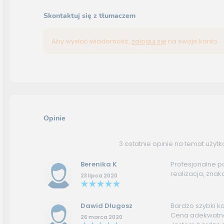
Skontaktuj się z tłumaczem
Aby wysłać wiadomość,
zaloguj się
na swoje konto.
Opinie
3 ostatnie opinie na temat użyt
Berenika K
Profesjonalne po
realizacja, zna
23 lipca 2020
Dawid Długosz
Bardzo szybki k
Cena adekwatna
26 marca 2020