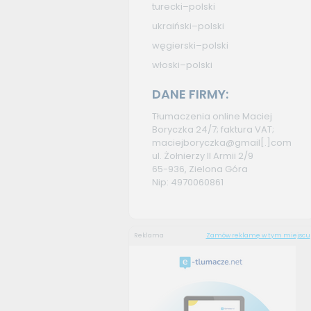
turecki–polski
ukraiński–polski
węgierski–polski
włoski–polski
DANE FIRMY:
Tłumaczenia online Maciej
Boryczka 24/7; faktura VAT;
maciejboryczka@gmail[.]com
ul. Żołnierzy II Armii 2/9
65-936, Zielona Góra
Nip: 4970060861
Reklama
Zamów reklamę w tym miejscu