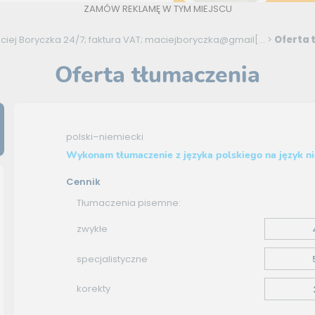
ZAMÓW REKLAMĘ W TYM MIEJSCU
iej Boryczka 24/7; faktura VAT; maciejboryczka@gmail[...
>
Oferta 
Oferta tłumaczenia
polski–niemiecki
Wykonam tłumaczenie z języka polskiego na język n
Cennik
Tłumaczenia pisemne:
zwykłe
specjalistyczne
korekty