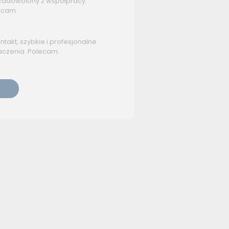
zadowolony z współpracy.
ecam.
takt, szybkie i profesjonalne
aczenia. Polecam.