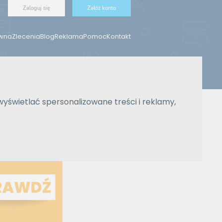
Zaloguj się
Załóż konto
ówna
Zlecenia
Blog
Reklama
Pomoc
Kontakt
Znajdź tłumacza
wyświetlać spersonalizowane treści i reklamy,
Wyszukiwanie zaawansowane