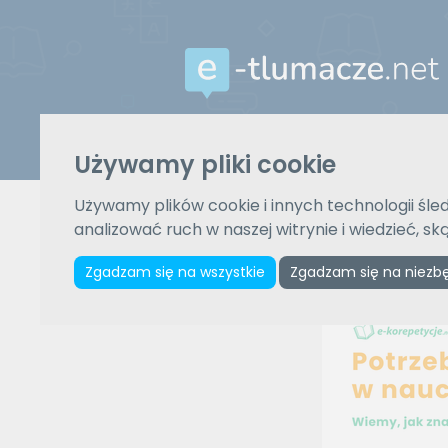
Używamy pliki cookie
Z języka
Wybierz język
Używamy plików cookie i innych technologii śled
analizować ruch w naszej witrynie i wiedzieć, s
Zgadzam się na wszystkie
Zgadzam się na niezb