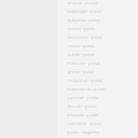
arabski–polski
białoruski–polski
bułgarski–polski
chiński–polski
chorwacki–polski
czeski–polski
duński–polski
francuski–polski
grecki–polski
hiszpański–polski
holenderski–polski
japoński–polski
litewski–polski
łotewski–polski
niemiecki–polski
polski–angielski