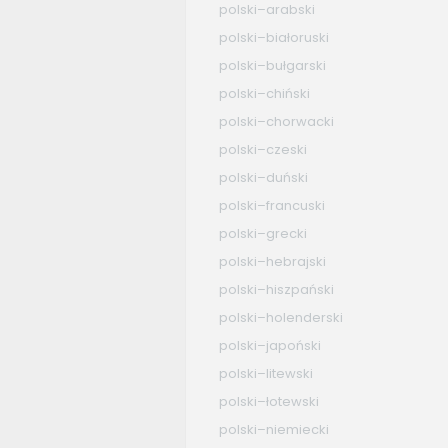
polski–arabski
polski–białoruski
polski–bułgarski
polski–chiński
polski–chorwacki
polski–czeski
polski–duński
polski–francuski
polski–grecki
polski–hebrajski
polski–hiszpański
polski–holenderski
polski–japoński
polski–litewski
polski–łotewski
polski–niemiecki