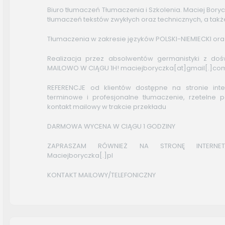
Biuro tłumaczeń Tłumaczenia i Szkolenia. Maciej Boryc
tłumaczeń tekstów zwykłych oraz technicznych, a takż
Tłumaczenia w zakresie języków POLSKI-NIEMIECKI ora
Realizacja przez absolwentów germanistyki z d
MAILOWO W CIĄGU 1H! maciejboryczka[at]gmail[.]c
REFERENCJE od klientów dostępne na stronie inte
terminowe i profesjonalne tłumaczenie, rzetelne p
kontakt mailowy w trakcie przekładu
DARMOWA WYCENA W CIĄGU 1 GODZINY
ZAPRASZAM RÓWNIEŻ NA STRONĘ INTERNE
Maciejboryczka[.]pl
KONTAKT MAILOWY/TELEFONICZNY