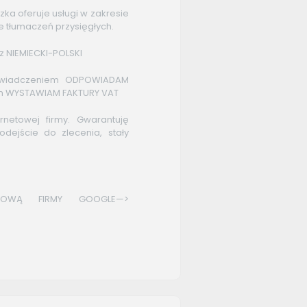
zka oferuje usługi w zakresie
e tłumaczeń przysięgłych.
z NIEMIECKI-POLSKI
oświadczeniem ODPOWIADAM
om WYSTAWIAM FAKTURY VAT
rnetowej firmy. Gwarantuję
odejście do zlecenia, stały
TOWĄ FIRMY GOOGLE—>