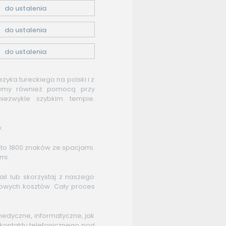
do ustalenia
do ustalenia
do ustalenia
zyka tureckiego na polski i z
użymy również pomocą przy
iezwykle szybkim tempie.
.
.
 to 1800 znaków ze spacjami.
mi.
ail lub skorzystaj z naszego
owych kosztów. Cały proces
edyczne, informatyczne, jak
kontaktu telefonicznego pod