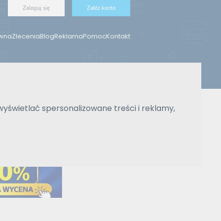
Zaloguj się
Załóż konto
ówna
Zlecenia
Blog
Reklama
Pomoc
Kontakt
Znajdź tłumacza
wyświetlać spersonalizowane treści i reklamy,
Wyszukiwanie zaawansowane