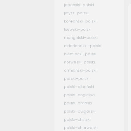
japoński–polski
jidysz–polski
koreański–polski
litewski–polski
mongolski–polski
niderlandzki–polski
niemiecki–polski
norweski–polski
ormiański–polski
perski–polski
polski–albański
polski–angielski
polski–arabski
polski–bułgarski
polski–chiński
polski–chorwacki