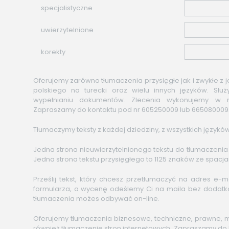
specjalistyczne
uwierzytelnione
korekty
Oferujemy zarówno tłumaczenia przysięgłe jak i zwykłe z je
polskiego na turecki oraz wielu innych języków. Sł
wypełnianiu dokumentów. Zlecenia wykonujemy w n
Zapraszamy do kontaktu pod nr 605250009 lub 665080009
Tłumaczymy teksty z każdej dziedziny, z wszystkich języków
Jedna strona nieuwierzytelnionego tekstu do tłumaczenia
Jedna strona tekstu przysięgłego to 1125 znaków ze spacja
Prześlij tekst, który chcesz przetłumaczyć na adres e-m
formularza, a wycenę odeślemy Ci na maila bez dodatk
tłumaczenia możes odbywać on-line.
Oferujemy tłumaczenia biznesowe, techniczne, prawne, m
również tłumaczenie stron internetowych. Zapraszamy do 