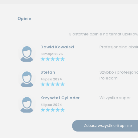
Opinie
3 ostatnie opinie na temat użytko
Dawid Kowalski
Profesjonalna obs
19 maja 2025
Stefan
Szybko i profesjon
Polecam
4 lipca 2024
Krzysztof Cylinder
Wszystko super
4 lipca 2024
Zobacz wszystkie 6 opinii »