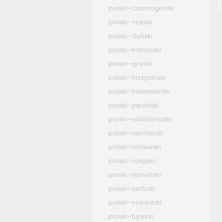
polski–czarnogórski
polski–czeski
polski–duński
polski–francuski
polski–grecki
polski–hiszpański
polski–holenderski
polski–japoński
polski–niderlandzki
polski–niemiecki
polski–norweski
polski–rosyjski
polski–rumuński
polski–serbski
polski–szwedzki
polski–turecki