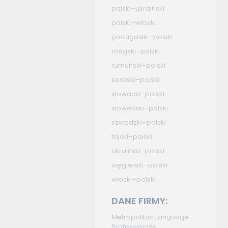
polski–ukraiński
polski–włoski
portugalski–polski
rosyjski–polski
rumuński–polski
serbski–polski
słowacki–polski
słoweński–polski
szwedzki–polski
tajski–polski
ukraiński–polski
węgierski–polski
włoski–polski
DANE FIRMY:
Metropolitan Language
Professionals