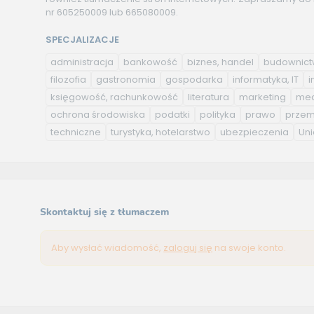
nr 605250009 lub 665080009.
SPECJALIZACJE
administracja
bankowość
biznes, handel
budownic
filozofia
gastronomia
gospodarka
informatyka, IT
i
księgowość, rachunkowość
literatura
marketing
med
ochrona środowiska
podatki
polityka
prawo
przem
techniczne
turystyka, hotelarstwo
ubezpieczenia
Uni
Skontaktuj się z tłumaczem
Aby wysłać wiadomość,
zaloguj się
na swoje konto.