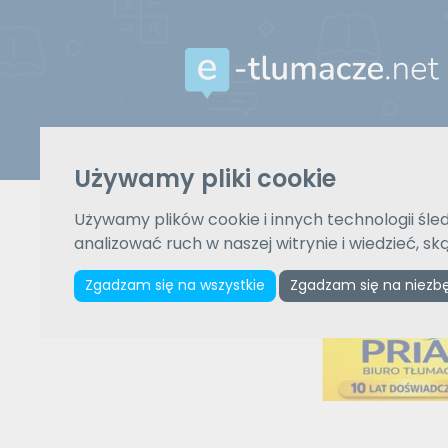
Z języka
Używamy pliki cookie
Wybierz język
Używamy plików cookie i innych technologii śled
analizować ruch w naszej witrynie i wiedzieć, s
Zgadzam się na wszystkie
Zgadzam się na niezb