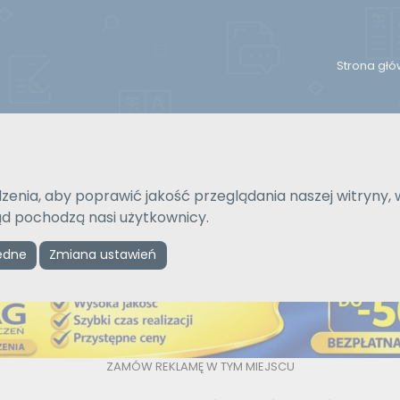
Strona gł
Na język
Typ tłumaczenia
Wybierz język
Pisemne czy ustne
zenia, aby poprawić jakość przeglądania naszej witryny, 
kąd pochodzą nasi użytkownicy.
ędne
Zmiana ustawień
Reklama
ZAMÓW REKLAMĘ W TYM MIEJSCU