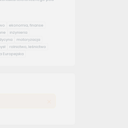
two
ekonomia, finanse
nne
inżynieria
ycyna
motoryzacja
ysł
rolnictwo, leśnictwo
a Europejska