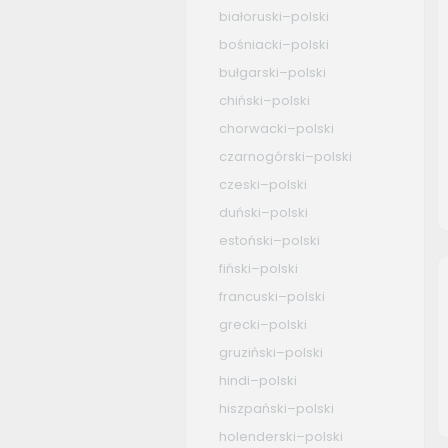
białoruski–polski
bośniacki–polski
bułgarski–polski
chiński–polski
chorwacki–polski
czarnogórski–polski
czeski–polski
duński–polski
estoński–polski
fiński–polski
francuski–polski
grecki–polski
gruziński–polski
hindi–polski
hiszpański–polski
holenderski–polski