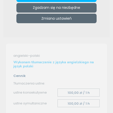
ZAMÓW REKLAMĘ W TYM MIEJSCU
Zgadzam się na niezbędne
e-tlumacze.net
>
Katarzyna Strębska-Liszewska
>
Oferta
Zmiana ustawień
tłumaczenia - angielski–polski
Oferta tłumaczenia
angielski–polski
Wykonam tłumaczenie z języka angielskiego na
język polski
Cennik
Tłumaczenia ustne:
ustne konsekutywne
100,00 zł / 1 h
ustne symultaniczne
100,00 zł / 1 h