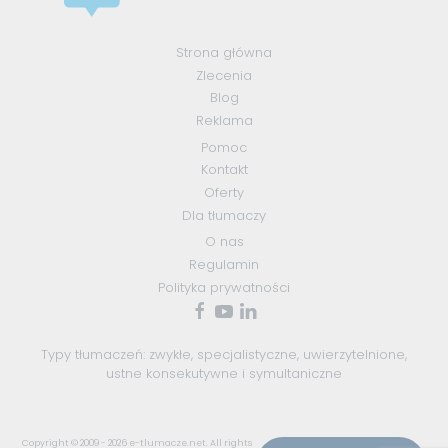
Strona główna
Zlecenia
Blog
Reklama
Pomoc
Kontakt
Oferty
Dla tłumaczy
O nas
Regulamin
Polityka prywatności
Typy tłumaczeń:
zwykłe
,
specjalistyczne
,
uwierzytelnione
,
ustne konsekutywne
i
symultaniczne
Copyright © 2009 - 2026
e-tlumacze.net
. All rights