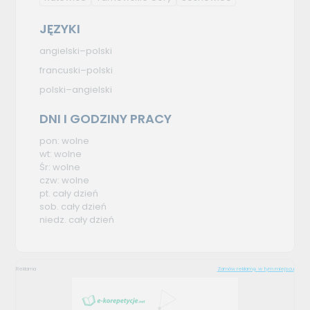
JĘZYKI
angielski–polski
francuski–polski
polski–angielski
DNI I GODZINY PRACY
pon: wolne
wt: wolne
Śr: wolne
czw: wolne
pt. cały dzień
sob. cały dzień
niedz. cały dzień
Reklama
Zamów reklamę w tym miejscu