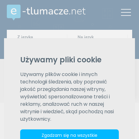
Z języka
Na język
Wybierz język
Wybierz język
Używamy pliki cookie
Typ tłumaczenia
Pisemne czy ustne
Używamy plików cookie i innych
Znajdź tłumacza
technologii śledzenia, aby poprawić
jakość przeglądania naszej witryny,
wyświetlać spersonalizowane treści i
Wyszukiwanie zaawansowane
reklamy, analizować ruch w naszej
witrynie i wiedzieć, skąd pochodzą nasi
Reklama
użytkownicy.
Zgadzam się na wszystkie