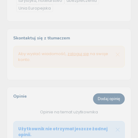
turystyka, hotelarstwo
ubezpieczenia
Unia Europejska
Skontaktuj się z tłumaczem
Aby wysłać wiadomość,
zaloguj się
na swoje
konto.
Opinie
Dodaj opinię
Opinie na temat użytkownika
Użytkownik nie otrzymał jeszcze żadnej
opinii.