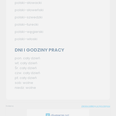
polski–słowacki
polski–słoweński
polski–szwedzki
polski–turecki
polski–węgierski
polski–włoski
DNI I GODZINY PRACY
pon. cały dzień
wt. cały dzień
Śr. cały dzień
czw. cały dzień
pt. cały dzień
sob: wolne
niedz: wolne
Reklama
Zamów reklamę w tym miejscu