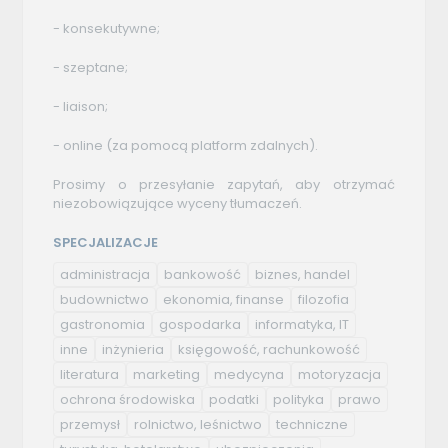
- konsekutywne;
- szeptane;
- liaison;
- online (za pomocą platform zdalnych).
Prosimy o przesyłanie zapytań, aby otrzymać
niezobowiązujące wyceny tłumaczeń.
SPECJALIZACJE
administracja
bankowość
biznes, handel
budownictwo
ekonomia, finanse
filozofia
gastronomia
gospodarka
informatyka, IT
inne
inżynieria
księgowość, rachunkowość
literatura
marketing
medycyna
motoryzacja
ochrona środowiska
podatki
polityka
prawo
przemysł
rolnictwo, leśnictwo
techniczne