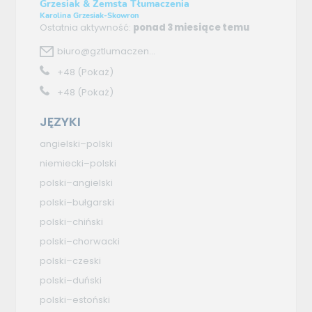
Grzesiak & Zemsta Tłumaczenia
Karolina Grzesiak-Skowron
Ostatnia aktywność:
ponad 3 miesiące temu
biuro@gztlumaczen...
+48
(Pokaż)
+48
(Pokaż)
JĘZYKI
angielski–polski
niemiecki–polski
polski–angielski
polski–bułgarski
polski–chiński
polski–chorwacki
polski–czeski
polski–duński
polski–estoński