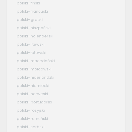
polski–fiński
polski–francuski
polski–grecki
polski–hiszpański
polski–holenderski
polski–litewski
polski–łotewski
polski–macedoński
polski–mołdawski
polski–niderlandzki
polski–niemiecki
polski–norweski
polski–portugalski
polski–rosyjski
polski–rumuński
polski–serbski