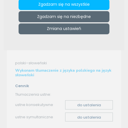
Zgadzam się na wszystkie
ZAMÓW REKLAMĘ W TYM MIEJSCU
Zgadzam się na niezbędne
e-tlumacze.net
>
Grzesiak Zemsta Tłumaczenia
>
Oferta
tłumaczenia - polski–słoweński
Zmiana ustawień
Oferta tłumaczenia
polski–słoweński
Wykonam tłumaczenie z języka polskiego na język
słoweński
Cennik
Tłumaczenia ustne:
ustne konsekutywne
do ustalenia
ustne symultaniczne
do ustalenia