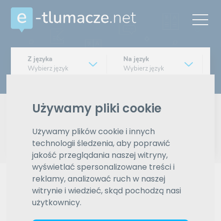
Z języka
Na język
Wybierz język
Wybierz język
Typ tłumaczenia
Pisemne czy ustne
Używamy pliki cookie
Znajdź tłumacza
Używamy plików cookie i innych
technologii śledzenia, aby poprawić
jakość przeglądania naszej witryny,
Wyszukiwanie zaawansowane
wyświetlać spersonalizowane treści i
reklamy, analizować ruch w naszej
Reklama
witrynie i wiedzieć, skąd pochodzą nasi
użytkownicy.