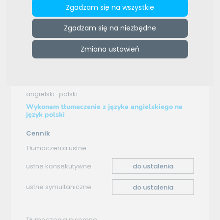
Zgadzam się na wszystkie
e-tlumacze.net
>
Grzesiak Zemsta Tłumaczenia
>
Oferta
Zgadzam się na niezbędne
tłumaczenia - angielski–polski
Oferta tłumaczenia
Zmiana ustawień
angielski–polski
Wykonam tłumaczenie z języka angielskiego na
język polski
Cennik
Tłumaczenia ustne:
ustne konsekutywne
do ustalenia
ustne symultaniczne
do ustalenia
Tłumaczenia pisemne: