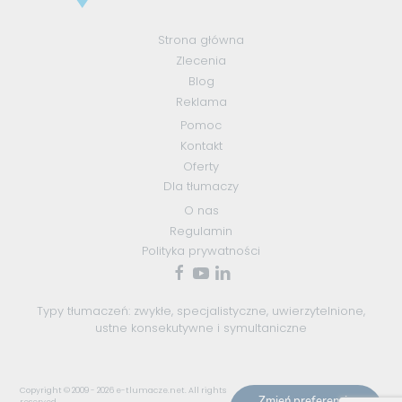
Strona główna
Zlecenia
Blog
Reklama
Pomoc
Kontakt
Oferty
Dla tłumaczy
O nas
Regulamin
Polityka prywatności
Typy tłumaczeń:
zwykłe
,
specjalistyczne
,
uwierzytelnione
,
ustne konsekutywne
i
symultaniczne
Copyright © 2009 - 2026
e-tlumacze.net
. All rights
Zmień preferencje