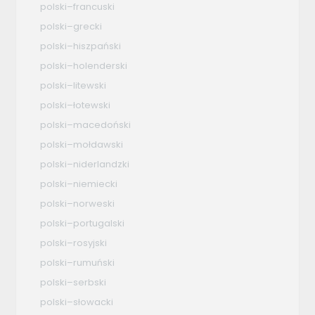
polski–francuski
polski–grecki
polski–hiszpański
polski–holenderski
polski–litewski
polski–łotewski
polski–macedoński
polski–mołdawski
polski–niderlandzki
polski–niemiecki
polski–norweski
polski–portugalski
polski–rosyjski
polski–rumuński
polski–serbski
polski–słowacki