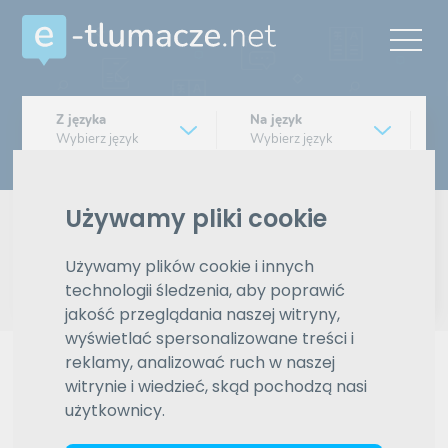
Z języka
Na język
Wybierz język
Wybierz język
Typ tłumaczenia
Pisemne czy ustne
Używamy pliki cookie
Znajdź tłumacza
Używamy plików cookie i innych
technologii śledzenia, aby poprawić
jakość przeglądania naszej witryny,
Wyszukiwanie zaawansowane
wyświetlać spersonalizowane treści i
reklamy, analizować ruch w naszej
Reklama
witrynie i wiedzieć, skąd pochodzą nasi
użytkownicy.
ZAMÓW REKLAMĘ W TYM MIEJSCU