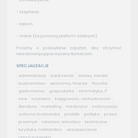
- szeptane;
- liaison;
- online (za pomocą platform zdalnych).
Prosimy o przesyłanie zapytań, aby otrzymać
niezobowiązujące wyceny tłumaczeń.
SPECJALIZACJE
administracja
bankowość
biznes, handel
budownictwo
ekonomia, finanse
filozofia
gastronomia
gospodarka
informatyka, IT
inne
inżynieria
księgowość, rachunkowość
literatura
marketing
medycyna
motoryzacja
ochrona środowiska
podatki
polityka
prawo
przemysł
rolnictwo, leśnictwo
techniczne
turystyka, hotelarstwo
ubezpieczenia
Unia Europejska