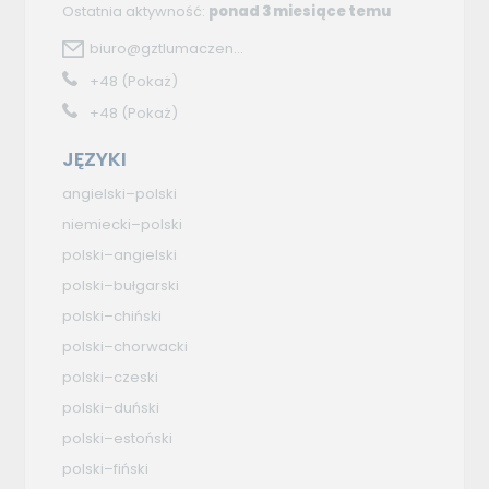
Ostatnia aktywność:
ponad 3 miesiące temu
biuro@gztlumaczen...
+48
(Pokaż)
+48
(Pokaż)
JĘZYKI
angielski–polski
niemiecki–polski
polski–angielski
polski–bułgarski
polski–chiński
polski–chorwacki
polski–czeski
polski–duński
polski–estoński
polski–fiński