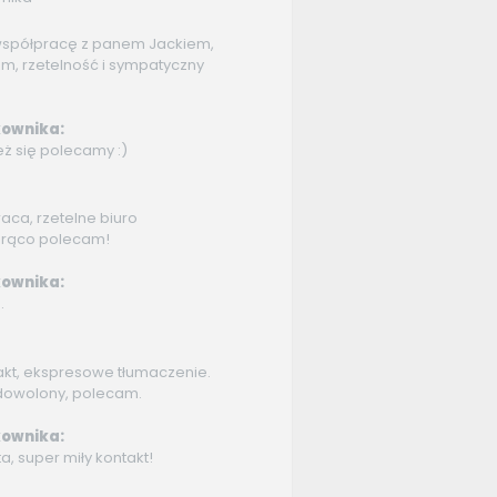
spółpracę z panem Jackiem,
zm, rzetelność i sympatyczny
ownika:
eż się polecamy :)
ca, rzetelne biuro
orąco polecam!
ownika:
.
akt, ekspresowe tłumaczenie.
dowolony, polecam.
ownika:
, super miły kontakt!