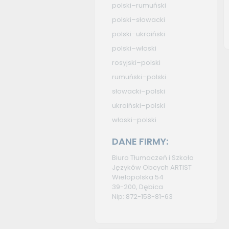
polski–rumuński
polski–słowacki
polski–ukraiński
polski–włoski
rosyjski–polski
rumuński–polski
słowacki–polski
ukraiński–polski
włoski–polski
DANE FIRMY:
Biuro Tłumaczeń i Szkoła
Języków Obcych ARTIST
Wielopolska 54
39-200, Dębica
Nip: 872-158-81-63