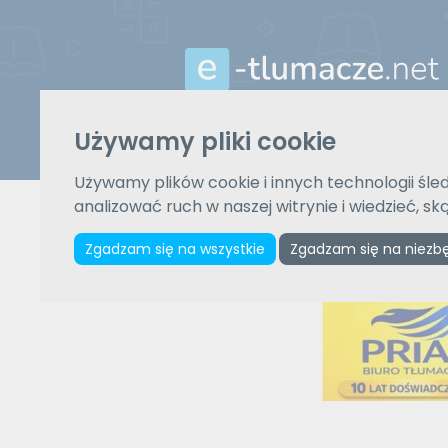
Używamy pliki cookie
Z języka
Używamy plików cookie i innych technologii śled
Wybierz język
analizować ruch w naszej witrynie i wiedzieć, s
Zgadzam się na wszystkie
Zgadzam się na niezb