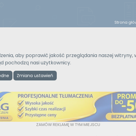
Strona gł
Na język
Typ tłumaczenia
zenia, aby poprawić jakość przeglądania naszej witryny, 
Wybierz język
Pisemne czy ustne
kąd pochodzą nasi użytkownicy.
ędne
Zmiana ustawień
Reklama
ZAMÓW REKLAMĘ W TYM MIEJSCU