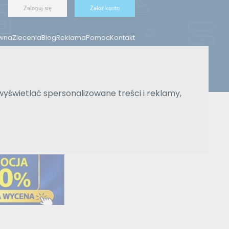
Zaloguj się
Załóż konto
ówna
Zlecenia
Blog
Reklama
Pomoc
Kontakt
Znajdź tłumacza
wyświetlać spersonalizowane treści i reklamy,
Wyszukiwanie zaawansowane