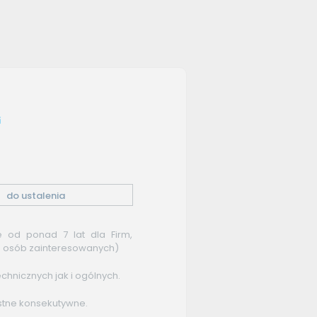
i
do ustalenia
 od ponad 7 lat dla Firm,
bę osób zainteresowanych)
hnicznych jak i ogólnych.
stne konsekutywne.