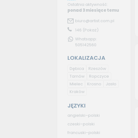
Ostatnia aktywność:
ponad 3 miesiące temu
biuro@artist.com.pl
146
(Pokaż)
Whatsapp:
505142560
LOKALIZACJA
Dębica
Rzeszów
Tarnów
Ropczyce
Mielec
Krosno
Jasło
Kraków
JĘZYKI
angielski–polski
czeski–polski
francuski–polski