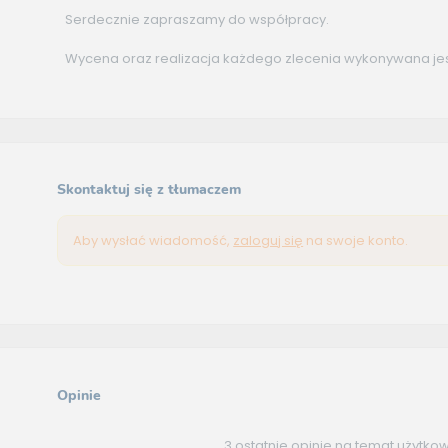
Serdecznie zapraszamy do współpracy.
Wycena oraz realizacja każdego zlecenia wykonywana jest
Skontaktuj się z tłumaczem
Aby wysłać wiadomość,
zaloguj się
na swoje konto.
Opinie
3 ostatnie opinie na temat użytko