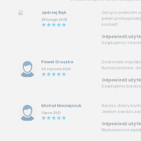
Jędrzej Bąk
Gorąco polecam w
pełen profesjonali
28 lutego 2025
kontakt!
Odpowiedź użytk
Dziękujemy i równi
Pawel Gruszka
Doskonała współpra
tłumaczeniowe. G
24 stycznia 2023
Odpowiedź użytk
Dziękujemy bardzo
Michał Maciejczuk
Bardzo dobry kont
Jestem bardzo za
1 lipca 2021
Odpowiedź użytk
Błyskawiczna wpłata