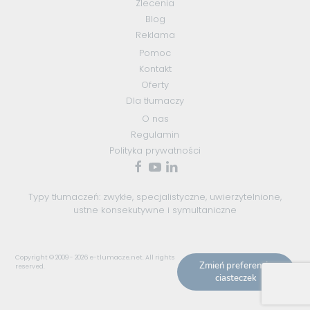
Zlecenia
Blog
Reklama
Pomoc
Kontakt
Oferty
Dla tłumaczy
O nas
Regulamin
Polityka prywatności
Typy tłumaczeń:
zwykłe
,
specjalistyczne
,
uwierzytelnione
,
ustne konsekutywne
i
symultaniczne
Copyright © 2009 - 2026
e-tlumacze.net
. All rights
Zmień preferencje
reserved.
ciasteczek