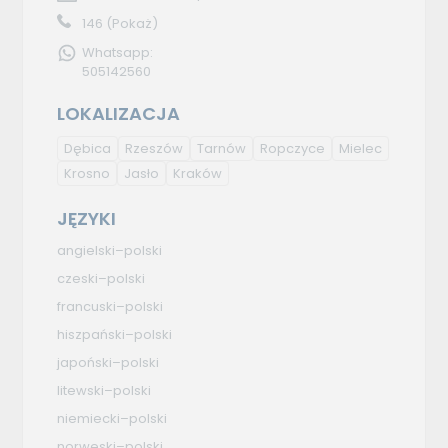
146
(Pokaż)
Whatsapp:
505142560
LOKALIZACJA
Dębica
Rzeszów
Tarnów
Ropczyce
Mielec
Krosno
Jasło
Kraków
JĘZYKI
angielski–polski
czeski–polski
francuski–polski
hiszpański–polski
japoński–polski
litewski–polski
niemiecki–polski
norweski–polski