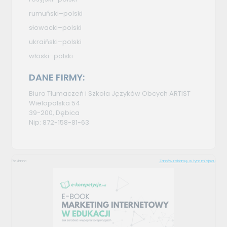
rumuński–polski
słowacki–polski
ukraiński–polski
włoski–polski
DANE FIRMY:
Biuro Tłumaczeń i Szkoła Języków Obcych ARTIST
Wielopolska 54
39-200, Dębica
Nip: 872-158-81-63
Reklama
Zamów reklamę w tym miejscu