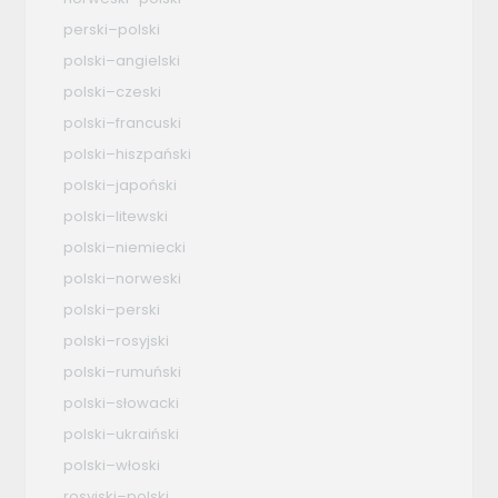
perski–polski
polski–angielski
polski–czeski
polski–francuski
polski–hiszpański
polski–japoński
polski–litewski
polski–niemiecki
polski–norweski
polski–perski
polski–rosyjski
polski–rumuński
polski–słowacki
polski–ukraiński
polski–włoski
rosyjski–polski