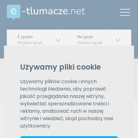
Z języka
Na język
Wybierz język
Wybierz język
Typ tłumaczenia
Pisemne czy ustne
Używamy pliki cookie
Znajdź tłumacza
Używamy plików cookie i innych
technologii śledzenia, aby poprawić
jakość przeglądania naszej witryny,
Wyszukiwanie zaawansowane
wyświetlać spersonalizowane treści i
reklamy, analizować ruch w naszej
Reklama
witrynie i wiedzieć, skąd pochodzą nasi
użytkownicy.
ZAMÓW REKLAMĘ W TYM MIEJSCU