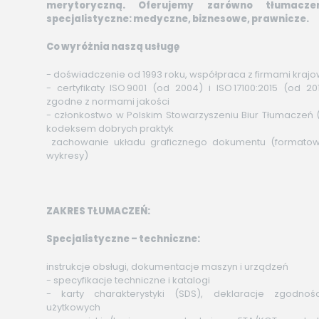
merytoryczną. Oferujemy zarówno tłumacze
specjalistyczne: medyczne, biznesowe, prawnicze.
Co wyróżnia naszą usługę
- doświadczenie od 1993 roku, współpraca z firmami krajo
- certyfikaty ISO 9001 (od 2004) i ISO 17100:2015 (od 
zgodne z normami jakości
- członkostwo w Polskim Stowarzyszeniu Biur Tłumaczeń 
kodeksem dobrych praktyk
zachowanie układu graficznego dokumentu (formatowani
wykresy)
ZAKRES TŁUMACZEŃ:
Specjalistyczne – techniczne:
instrukcje obsługi, dokumentacje maszyn i urządzeń
- specyfikacje techniczne i katalogi
- karty charakterystyki (SDS), deklaracje zgodnośc
użytkowych