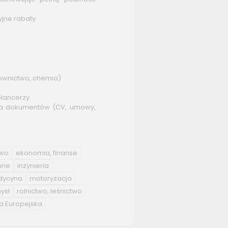
yjne rabaty
udownictwo, chemia)
elancerzy
enia dokumentów (CV, umowy,
two
ekonomia, finanse
nne
inżynieria
ycyna
motoryzacja
ysł
rolnictwo, leśnictwo
a Europejska