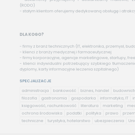
(RODO)
- stałym klientom oferujemy dedykowaną obsługę i atrakc
DLA KOGO?
- firmy z branż technicznych (IT, elektronika, przemysł, b
- klienci z branży medycznej i farmaceutycznej
- firmy korporacyjne, agencje marketingowe, startupy, fre
- klienci indywidualni potrzebujący szybkiego tłumacz
dyplomy, karty informacyjne leczenia szpitalnego)
SPECJALIZACJE
administracja
bankowość
biznes, handel
budownic
filozofia
gastronomia
gospodarka
informatyka, IT
i
księgowość, rachunkowość
literatura
marketing
med
ochrona środowiska
podatki
polityka
prawo
przem
techniczne
turystyka, hotelarstwo
ubezpieczenia
Uni