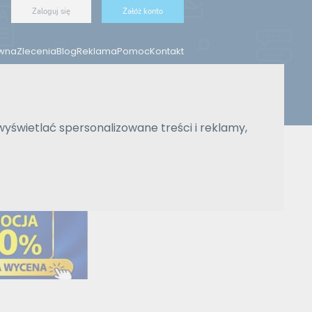
Zaloguj się
Załóż konto
ówna
Zlecenia
Blog
Reklama
Pomoc
Kontakt
Znajdź tłumacza
wyświetlać spersonalizowane treści i reklamy,
Wyszukiwanie zaawansowane