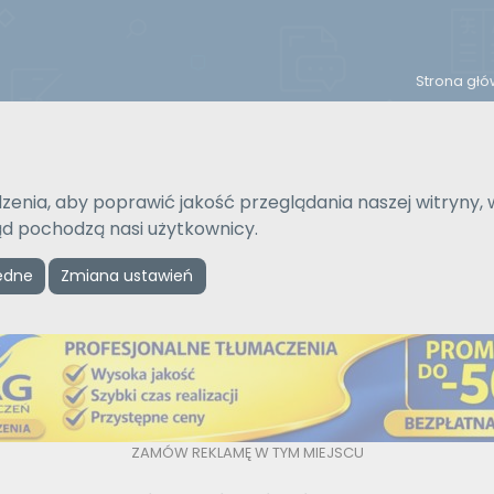
Strona gł
Na język
Typ tłumaczenia
zenia, aby poprawić jakość przeglądania naszej witryny, 
Wybierz język
Pisemne czy ustne
kąd pochodzą nasi użytkownicy.
ędne
Zmiana ustawień
Reklama
ZAMÓW REKLAMĘ W TYM MIEJSCU