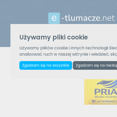
Używamy pliki cookie
Z języka
Używamy plików cookie i innych technologii śled
Wybierz język
analizować ruch w naszej witrynie i wiedzieć, s
Zgadzam się na wszystkie
Zgadzam się na niezb