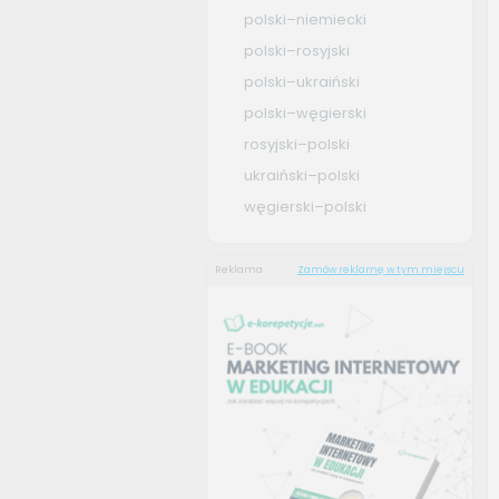
polski–niemiecki
polski–rosyjski
polski–ukraiński
polski–węgierski
rosyjski–polski
ukraiński–polski
węgierski–polski
Reklama
Zamów reklamę w tym miejscu