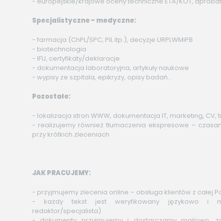
- europejskie/krajowe oceny techniczne ETA/KOT, aprobat
Specjalistyczne – medyczne:
- farmacja (ChPL/SPC, PIL itp.), decyzje URPLWMiPB
- biotechnologia
- IFU, certyfikaty/deklaracje
- dokumentacja laboratoryjna, artykuły naukowe
- wypisy ze szpitala, epikryzy, opisy badań…
Pozostałe:
- lokalizacja stron WWW, dokumentacja IT, marketing, CV, 
- realizujemy również tłumaczenia ekspresowe – czas
przy krótkich zleceniach
JAK PRACUJEMY:
- przyjmujemy zlecenia online – obsługa klientów z całej Po
- każdy tekst jest weryfikowany językowo i m
redaktor/specjalista)
- dokumenty przyjmujemy i dostarczamy mailowo, z