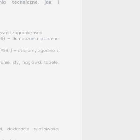
nia techniczne, jak i
wymi i zagranicznymi
2016) – tłumaczenia pisemne
(PSBT) – działamy zgodnie z
e, styl, nagłówki, tabele,
i, deklaracje właściwości