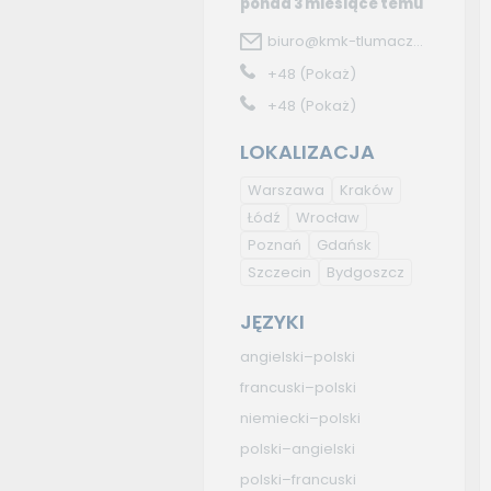
ponad 3 miesiące temu
biuro@kmk-tlumacz...
+48
(Pokaż)
+48
(Pokaż)
LOKALIZACJA
Warszawa
Kraków
Łódź
Wrocław
Poznań
Gdańsk
Szczecin
Bydgoszcz
JĘZYKI
angielski–polski
francuski–polski
niemiecki–polski
polski–angielski
polski–francuski