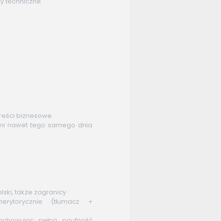
y techniczne
treści biznesowe
ami nawet tego samego dnia
lski, także zagranicy
erytorycznie (tłumacz +
achowując pełną poufność