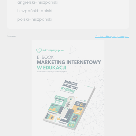
angielski–hiszpański
hiszpański–polski
polski–hiszpański
Reklama
Zamów reklamę w tym miejscu