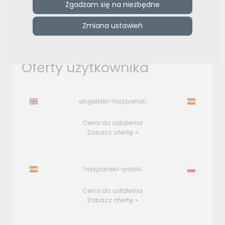
Zgadzam się na niezbędne
ZAMÓW REKLAMĘ W TYM MIEJSCU
Zmiana ustawień
e-tlumacze.net
>
Adriana
Oferty użytkownika
angielski–hiszpański
Cena do ustalenia
Zobacz ofertę »
hiszpański–polski
Cena do ustalenia
Zobacz ofertę »