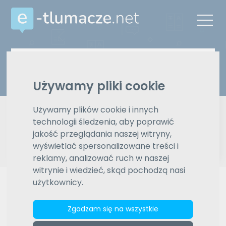
Z języka
Na język
Wybierz język
Wybierz język
Używamy pliki cookie
Typ tłumaczenia
Pisemne czy ustne
Używamy plików cookie i innych
technologii śledzenia, aby poprawić
Znajdź tłumacza
jakość przeglądania naszej witryny,
wyświetlać spersonalizowane treści i
reklamy, analizować ruch w naszej
Wyszukiwanie zaawansowane
witrynie i wiedzieć, skąd pochodzą nasi
użytkownicy.
Reklama
Zgadzam się na wszystkie