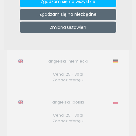
Zgadzam się na wszystkie
ZAMÓW REKLAMĘ W TYM MIEJSCU
Zgadzam się na niezbędne
e-tlumacze.net
>
Uebersetzerin
Zmiana ustawień
Oferty użytkownika
angielski–niemiecki
Cena: 25 - 30 zł
Zobacz ofertę »
angielski–polski
Cena: 25 - 30 zł
Zobacz ofertę »