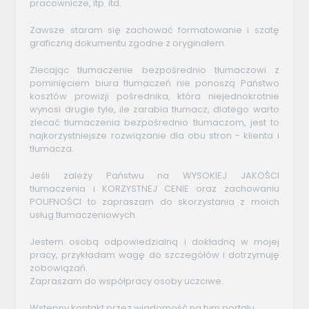
pracownicze, itp. itd.
Zawsze staram się zachować formatowanie i szatę
graficzną dokumentu zgodne z oryginałem.
Zlecając tłumaczenie bezpośrednio tłumaczowi z
pominięciem biura tłumaczeń nie ponoszą Państwo
kosztów prowizji pośrednika, która niejednokrotnie
wynosi drugie tyle, ile zarabia tłumacz, dlatego warto
zlecać tłumaczenia bezpośrednio tłumaczom, jest to
najkorzystniejsze rozwiązanie dla obu stron - klienta i
tłumacza.
Jeśli zależy Państwu na WYSOKIEJ JAKOŚCI
tłumaczenia i KORZYSTNEJ CENIE oraz zachowaniu
POUFNOŚCI to zapraszam do skorzystania z moich
usług tłumaczeniowych.
Jestem osobą odpowiedzialną i dokładną w mojej
pracy, przykładam wagę do szczegółów i dotrzymuję
zobowiązań.
Zapraszam do współpracy osoby uczciwe.
Wstępny kontakt przez wiadomość na tym portalu.