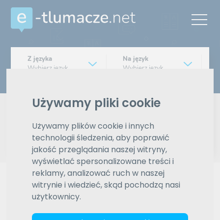
Z języka
Na język
Wybierz język
Wybierz język
Typ tłumaczenia
Używamy pliki cookie
Pisemne czy ustne
Używamy plików cookie i innych
Znajdź tłumacza
technologii śledzenia, aby poprawić
jakość przeglądania naszej witryny,
Wyszukiwanie zaawansowane
wyświetlać spersonalizowane treści i
reklamy, analizować ruch w naszej
Reklama
witrynie i wiedzieć, skąd pochodzą nasi
użytkownicy.