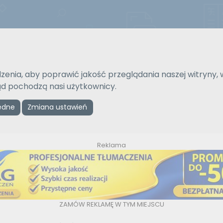
Strona gł
zenia, aby poprawić jakość przeglądania naszej witryny, 
Na język
Typ tłumaczenia
kąd pochodzą nasi użytkownicy.
Wybierz język
Pisemne czy ustne
ędne
Zmiana ustawień
Reklama
ZAMÓW REKLAMĘ W TYM MIEJSCU