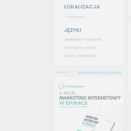
LOKALIZACJA
Pszczyna
JĘZYKI
angielski–niemiecki
niemiecki–polski
polski–niemiecki
Reklama
Zamów reklamę w tym miejscu