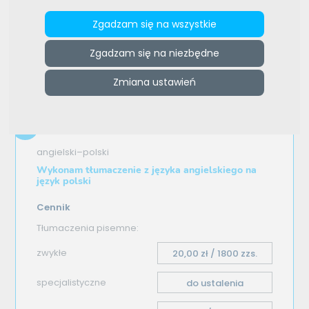
ZAMÓW REKLAMĘ W TYM MIEJSCU
Zgadzam się na wszystkie
e-tlumacze.net
>
E-tlumacz - TŁUMACZENIA
>
Oferta
Zgadzam się na niezbędne
tłumaczenia - angielski–polski
Zmiana ustawień
Oferta tłumaczenia
angielski–polski
Wykonam tłumaczenie z języka angielskiego na
język polski
Cennik
Tłumaczenia pisemne:
zwykłe
20,00 zł / 1800 zzs.
specjalistyczne
do ustalenia