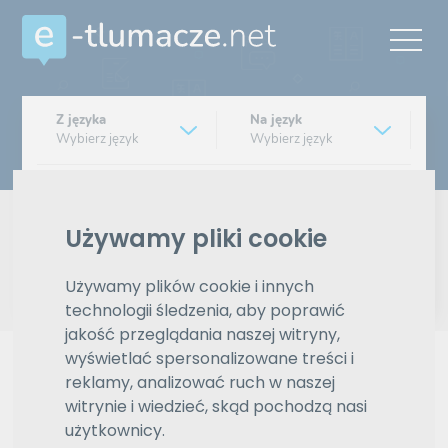
Z języka
Na język
Wybierz język
Wybierz język
Typ tłumaczenia
Pisemne czy ustne
Używamy pliki cookie
Znajdź tłumacza
Używamy plików cookie i innych
technologii śledzenia, aby poprawić
Wyszukiwanie zaawansowane
jakość przeglądania naszej witryny,
wyświetlać spersonalizowane treści i
Reklama
reklamy, analizować ruch w naszej
witrynie i wiedzieć, skąd pochodzą nasi
użytkownicy.