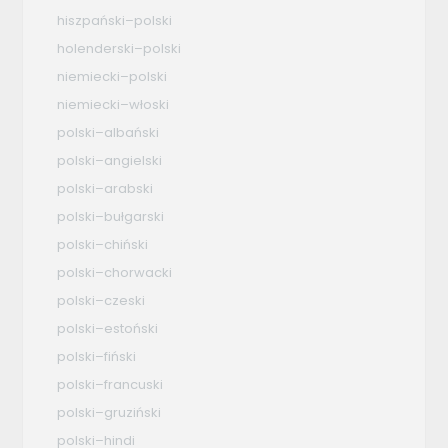
hiszpański–polski
holenderski–polski
niemiecki–polski
niemiecki–włoski
polski–albański
polski–angielski
polski–arabski
polski–bułgarski
polski–chiński
polski–chorwacki
polski–czeski
polski–estoński
polski–fiński
polski–francuski
polski–gruziński
polski–hindi