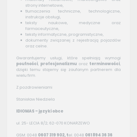
strony internetowe,
tłumaczenia techniczne, technologiczne,
instrukcje obsługi,
teksty naukowe, medyczne oraz
farmaceutyczne,
teksty informatyczne, programistyczne,
dokumenty związanej z rejestracją pojazdów
oraz celne.
Gwarantujemy usługi, które spełniają wymogi
poufności
,
profesjonalizmu
oraz
terminowości
,
dzięki temu stajemy się zaufanym partnerem dla
wielu firm.
Z pozdrowieniami
Stanisław Niedziela
IDIOMAS – języki obce
ul. 25- LECIA 8/2; 62-070 KONARZEWO
GSM: 0048
0607 319 902, t
el. 0048
061 894 36 36