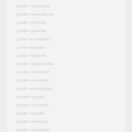
polski–hiszpański
polski–holenderski
polski–irlandzki
polski–japoński
polski–koreański
polski–litewski
polski–łotewski
polski–niderlandzki
polski–niemiecki
polski–norweski
polski–portugalski
polski–rosyjski
polski–rumuński
polski–serbski
polski–słowacki
polski–słoweński