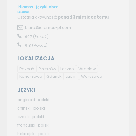
Idiomas- języki obce
Idiomas
Ostatnia aktywność:
ponad 3 miesiące temu
biuro@idiomas-pl.com
607
(Pokaż)
618
(Pokaż)
LOKALIZACJA
Poznań
Rzeszów
Leszno
Wrocław
Konarzewo
Gdańsk
Lublin
Warszawa
JĘZYKI
angielski–polski
chiński–polski
czeski–polski
francuski–polski
hebrajski–polski