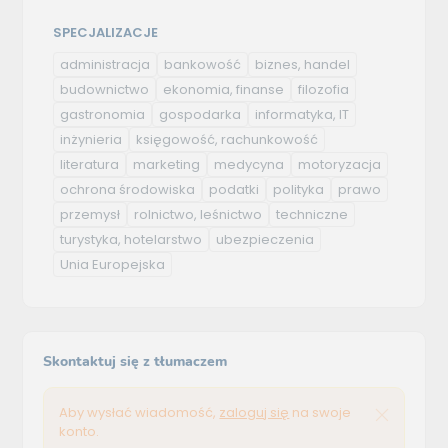
SPECJALIZACJE
administracja
bankowość
biznes, handel
budownictwo
ekonomia, finanse
filozofia
gastronomia
gospodarka
informatyka, IT
inżynieria
księgowość, rachunkowość
literatura
marketing
medycyna
motoryzacja
ochrona środowiska
podatki
polityka
prawo
przemysł
rolnictwo, leśnictwo
techniczne
turystyka, hotelarstwo
ubezpieczenia
Unia Europejska
Skontaktuj się z tłumaczem
Aby wysłać wiadomość,
zaloguj się
na swoje
konto.