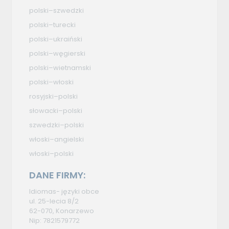
polski–szwedzki
polski–turecki
polski–ukraiński
polski–węgierski
polski–wietnamski
polski–włoski
rosyjski–polski
słowacki–polski
szwedzki–polski
włoski–angielski
włoski–polski
DANE FIRMY:
Idiomas- języki obce
ul. 25-lecia 8/2
62-070, Konarzewo
Nip: 7821579772