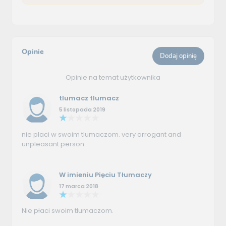
Opinie
Dodaj opinię
Opinie na temat użytkownika
tlumacz tlumacz
5 listopada 2019
nie placi w swoim tlumaczom. very arrogant and
unpleasant person.
W imieniu Pięciu Tłumaczy
17 marca 2018
Nie płaci swoim tłumaczom.