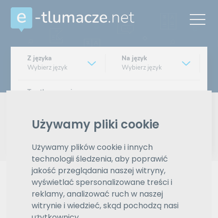
Z języka
Na język
Wybierz język
Wybierz język
Typ tłumaczenia
Pisemne czy ustne
Używamy pliki cookie
Znajdź tłumacza
Używamy plików cookie i innych
Wyszukiwanie zaawansowane
technologii śledzenia, aby poprawić
jakość przeglądania naszej witryny,
Reklama
wyświetlać spersonalizowane treści i
reklamy, analizować ruch w naszej
witrynie i wiedzieć, skąd pochodzą nasi
ZAMÓW REKLAMĘ W TYM MIEJSCU
użytkownicy.