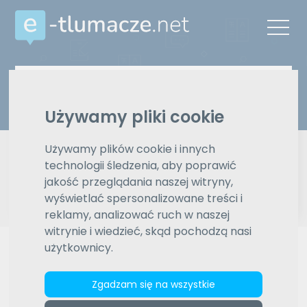
Z języka
Na język
Wybierz język
Wybierz język
Używamy pliki cookie
Typ tłumaczenia
Pisemne czy ustne
Używamy plików cookie i innych
technologii śledzenia, aby poprawić
Znajdź tłumacza
jakość przeglądania naszej witryny,
wyświetlać spersonalizowane treści i
reklamy, analizować ruch w naszej
Wyszukiwanie zaawansowane
witrynie i wiedzieć, skąd pochodzą nasi
użytkownicy.
Reklama
Zgadzam się na wszystkie
ZAMÓW REKLAMĘ W TYM MIEJSCU