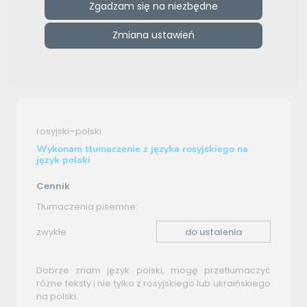
Zgadzam się na niezbędne
e-tlumacze.net
>
Sofia Kiseleva
>
Oferta tłumaczenia -
Zmiana ustawień
rosyjski–polski
Oferta tłumaczenia
rosyjski–polski
Wykonam tłumaczenie z języka rosyjskiego na
język polski
Cennik
Tłumaczenia pisemne:
zwykłe
do ustalenia
Dobrze znam język polski, mogę przetłumaczyć
różne teksty i nie tylko z rosyjskiego lub ukraińskiego
na polski.