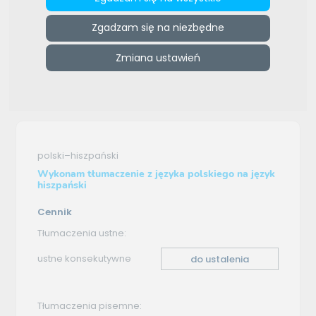
ZAMÓW REKLAMĘ W TYM MIEJSCU
Zgadzam się na niezbędne
e-tlumacze.net
>
JP Romanista Instytut Języków Romańskich
>
Zmiana ustawień
Oferta tłumaczenia - polski–hiszpański
Oferta tłumaczenia
polski–hiszpański
Wykonam tłumaczenie z języka polskiego na język
hiszpański
Cennik
Tłumaczenia ustne:
ustne konsekutywne
do ustalenia
Tłumaczenia pisemne: