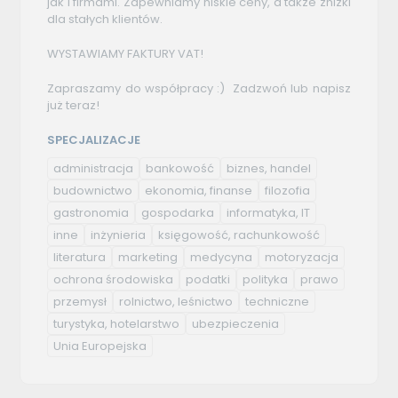
jak i firmami. Zapewniamy niskie ceny, a także zniżki
dla stałych klientów.
WYSTAWIAMY FAKTURY VAT!
Zapraszamy do współpracy :) Zadzwoń lub napisz
już teraz!
SPECJALIZACJE
administracja
bankowość
biznes, handel
budownictwo
ekonomia, finanse
filozofia
gastronomia
gospodarka
informatyka, IT
inne
inżynieria
księgowość, rachunkowość
literatura
marketing
medycyna
motoryzacja
ochrona środowiska
podatki
polityka
prawo
przemysł
rolnictwo, leśnictwo
techniczne
turystyka, hotelarstwo
ubezpieczenia
Unia Europejska