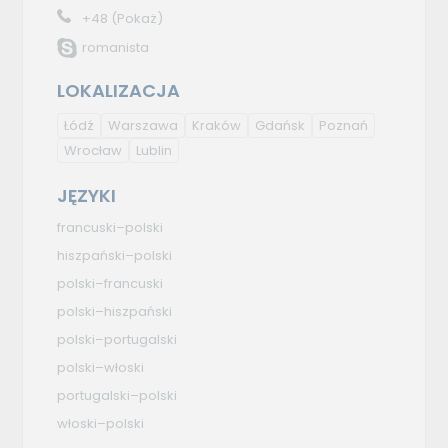
+48
(Pokaż)
romanista
LOKALIZACJA
Łódź
Warszawa
Kraków
Gdańsk
Poznań
Wrocław
Lublin
JĘZYKI
francuski–polski
hiszpański–polski
polski–francuski
polski–hiszpański
polski–portugalski
polski–włoski
portugalski–polski
włoski–polski