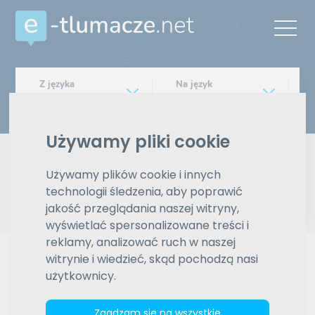
Z języka
Na język
Wybierz język
Wybierz język
Typ tłumaczenia
Używamy pliki cookie
Pisemne czy ustne
Używamy plików cookie i innych
Znajdź tłumacza
technologii śledzenia, aby poprawić
jakość przeglądania naszej witryny,
wyświetlać spersonalizowane treści i
Wyszukiwanie zaawansowane
reklamy, analizować ruch w naszej
Reklama
witrynie i wiedzieć, skąd pochodzą nasi
użytkownicy.
Zgadzam się na wszystkie