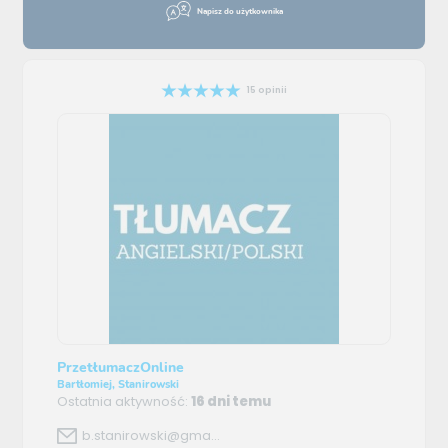
Napisz do użytkownika
15 opinii
PrzetłumaczOnline
Bartłomiej, Stanirowski
Ostatnia aktywność:
16 dni temu
b.stanirowski@gma...