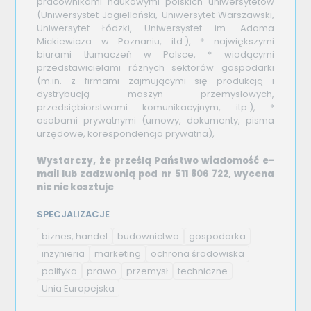
pracownikami naukowymi polskich uniwersytetów
(Uniwersystet Jagielloński, Uniwersytet Warszawski,
Uniwersytet Łódzki, Uniwersystet im. Adama
Mickiewicza w Poznaniu, itd.), * największymi
biurami tłumaczeń w Polsce, * wiodącymi
przedstawicielami różnych sektorów gospodarki
(m.in. z firmami zajmującymi się produkcją i
dystrybucją maszyn przemysłowych,
przedsiębiorstwami komunikacyjnym, itp.), *
osobami prywatnymi (umowy, dokumenty, pisma
urzędowe, korespondencja prywatna),
Wystarczy, że prześlą Państwo wiadomość e-
mail lub zadzwonią pod nr 511 806 722, wycena
nic nie kosztuje
SPECJALIZACJE
biznes, handel
budownictwo
gospodarka
inżynieria
marketing
ochrona środowiska
polityka
prawo
przemysł
techniczne
Unia Europejska