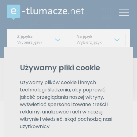
Z języka
Na język
Wybierz język
Wybierz język
Typ tłumaczenia
Pisemne czy ustne
Używamy pliki cookie
Znajdź tłumacza
Używamy plików cookie i innych
technologii śledzenia, aby poprawić
jakość przeglądania naszej witryny,
Wyszukiwanie zaawansowane
wyświetlać spersonalizowane treści i
reklamy, analizować ruch w naszej
Reklama
witrynie i wiedzieć, skąd pochodzą nasi
użytkownicy.