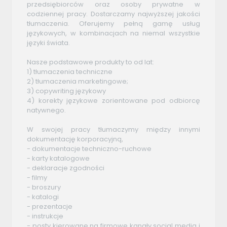
przedsiębiorców oraz osoby prywatne w
codziennej pracy. Dostarczamy najwyższej jakości
tłumaczenia. Oferujemy pełną gamę usług
językowych, w kombinacjach na niemal wszystkie
języki świata.
Nasze podstawowe produkty to od lat:
1) tłumaczenia techniczne
2) tłumaczenia marketingowe;
3) copywriting językowy
4) korekty językowe zorientowane pod odbiorcę
natywnego.
W swojej pracy tłumaczymy między innymi
dokumentację korporacyjną,
- dokumentacje techniczno-ruchowe
- karty katalogowe
- deklaracje zgodności
- filmy
- broszury
- katalogi
- prezentacje
- instrukcje
- posty kierowane na firmowe kanały social media i