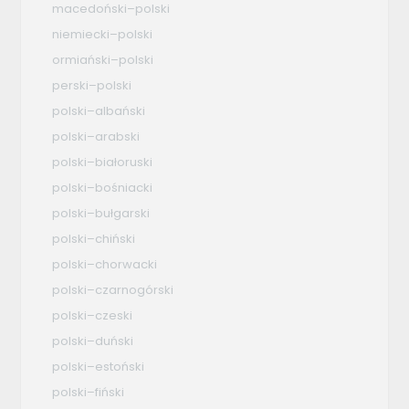
macedoński–polski
niemiecki–polski
ormiański–polski
perski–polski
polski–albański
polski–arabski
polski–białoruski
polski–bośniacki
polski–bułgarski
polski–chiński
polski–chorwacki
polski–czarnogórski
polski–czeski
polski–duński
polski–estoński
polski–fiński