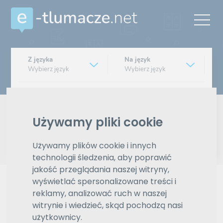
Z języka
Na język
Wybierz język
Wybierz język
Typ tłumaczenia
Pisemne czy ustne
Używamy pliki cookie
Znajdź tłumacza
Używamy plików cookie i innych
technologii śledzenia, aby poprawić
Wyszukiwanie zaawansowane
jakość przeglądania naszej witryny,
wyświetlać spersonalizowane treści i
Reklama
reklamy, analizować ruch w naszej
witrynie i wiedzieć, skąd pochodzą nasi
użytkownicy.
ZAMÓW REKLAMĘ W TYM MIEJSCU