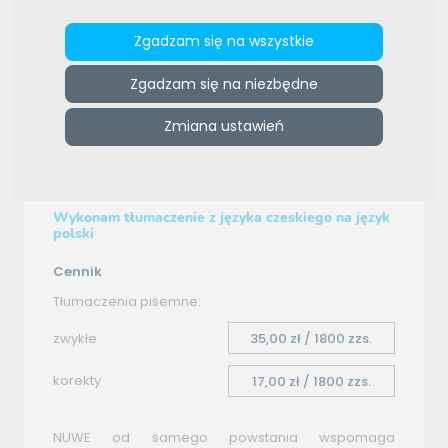
e-tlumacze.net
>
NUWE, Konrad Komorniczak
>
Oferta
Zgadzam się na wszystkie
tłumaczenia - czeski–polski
Zgadzam się na niezbędne
Oferta tłumaczenia
Zmiana ustawień
czeski–polski
Wykonam tłumaczenie z języka czeskiego na język
polski
Cennik
Tłumaczenia pisemne:
zwykłe
35,00 zł / 1800 zzs.
korekty
17,00 zł / 1800 zzs.
NUWE od samego powstania wspomaga