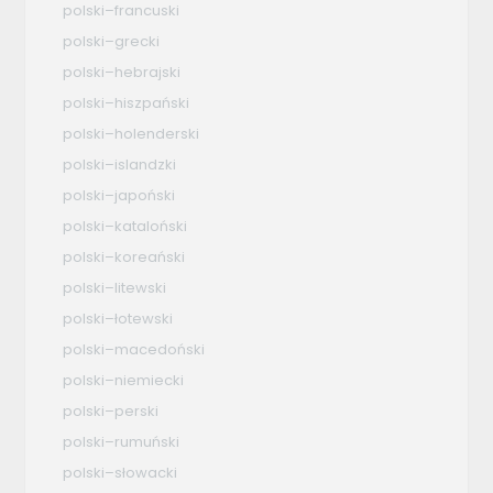
polski–francuski
polski–grecki
polski–hebrajski
polski–hiszpański
polski–holenderski
polski–islandzki
polski–japoński
polski–kataloński
polski–koreański
polski–litewski
polski–łotewski
polski–macedoński
polski–niemiecki
polski–perski
polski–rumuński
polski–słowacki