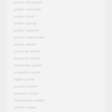
polski–słoweński
polski–szwedzki
polski–tajski
polski–turecki
polski–uzbecki
polski–wietnamski
polski–włoski
rumuński–polski
słowacki–polski
słoweński–polski
szwedzki–polski
tajski–polski
turecki–polski
uzbecki–polski
wietnamski–polski
włoski–polski