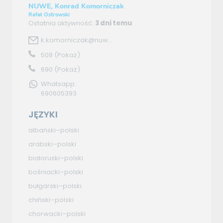
NUWE, Konrad Komorniczak
Rafał Ostrowski
Ostatnia aktywność:
3 dni temu
k.komorniczak@nuw...
508
(Pokaż)
690
(Pokaż)
Whatsapp:
690605393
JĘZYKI
albański–polski
arabski–polski
białoruski–polski
bośniacki–polski
bułgarski–polski
chiński–polski
chorwacki–polski