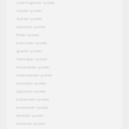
czarnogórski–polski
czeski–polski
duński–polski
estoński–polski
fiński–polski
francuski–polski
grecki–polski
hebrajski–polski
hiszpański–polski
holenderski–polski
islandzki–polski
japoński–polski
kataloński–polski
koreański–polski
litewski–polski
łotewski–polski