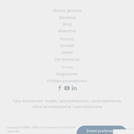
Strona główna
Zlecenia
Blog
Reklama
Pomoc
Kontakt
Oferty
Dla tłumaczy
O nas
Regulamin
Polityka prywatności
Typy tłumaczeń:
zwykłe
,
specjalistyczne
,
uwierzytelnione
,
ustne konsekutywne
i
symultaniczne
Copyright © 2009 - 2026
e-tlumacze.net
. All rights
Zmień preferencje
reserved.