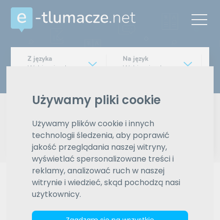
Z języka
Na język
Wybierz język
Wybierz język
Typ tłumaczenia
Używamy pliki cookie
Pisemne czy ustne
Używamy plików cookie i innych
Znajdź tłumacza
technologii śledzenia, aby poprawić
jakość przeglądania naszej witryny,
wyświetlać spersonalizowane treści i
Wyszukiwanie zaawansowane
reklamy, analizować ruch w naszej
Reklama
witrynie i wiedzieć, skąd pochodzą nasi
użytkownicy.
Zgadzam się na wszystkie