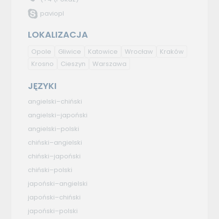
paviopl
LOKALIZACJA
Opole
Gliwice
Katowice
Wrocław
Kraków
Krosno
Cieszyn
Warszawa
JĘZYKI
angielski–chiński
angielski–japoński
angielski–polski
chiński–angielski
chiński–japoński
chiński–polski
japoński–angielski
japoński–chiński
japoński–polski