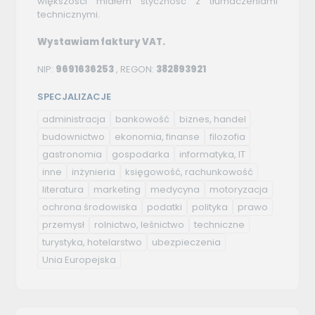
większości miałem styczność z tłumaczeniami
technicznymi.
Wystawiam faktury VAT.
NIP:
9691636253
, REGON:
382893921
SPECJALIZACJE
administracja
bankowość
biznes, handel
budownictwo
ekonomia, finanse
filozofia
gastronomia
gospodarka
informatyka, IT
inne
inżynieria
księgowość, rachunkowość
literatura
marketing
medycyna
motoryzacja
ochrona środowiska
podatki
polityka
prawo
przemysł
rolnictwo, leśnictwo
techniczne
turystyka, hotelarstwo
ubezpieczenia
Unia Europejska