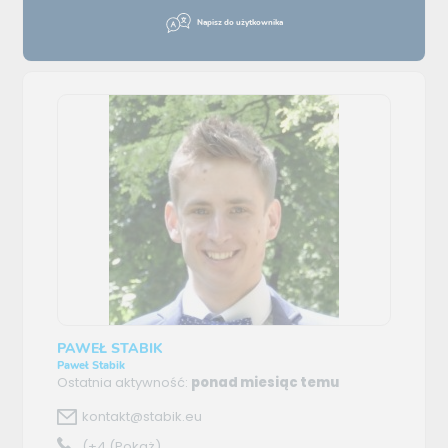
Napisz do użytkownika
PAWEŁ STABIK
Paweł Stabik
Ostatnia aktywność:
ponad miesiąc temu
kontakt@stabik.eu
(+4
(Pokaż)