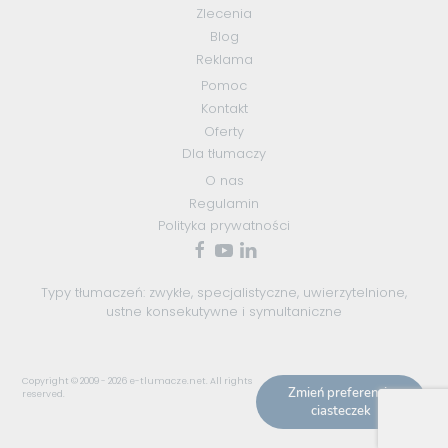
Zlecenia
Blog
Reklama
Pomoc
Kontakt
Oferty
Dla tłumaczy
O nas
Regulamin
Polityka prywatności
Typy tłumaczeń:
zwykłe
,
specjalistyczne
,
uwierzytelnione
,
ustne konsekutywne
i
symultaniczne
Copyright © 2009 - 2026
e-tlumacze.net
. All rights
Zmień preferencje
reserved.
ciasteczek