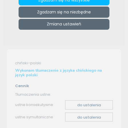
ZAMÓW REKLAMĘ W TYM MIEJSCU
Zgadzam się na niezbędne
e-tlumacze.net
>
PAWEŁ STABIK
>
Oferta tłumaczenia -
Zmiana ustawień
chiński–polski
Oferta tłumaczenia
chiński–polski
Wykonam tłumaczenie z języka chińskiego na
język polski
Cennik
Tłumaczenia ustne:
ustne konsekutywne
do ustalenia
ustne symultaniczne
do ustalenia