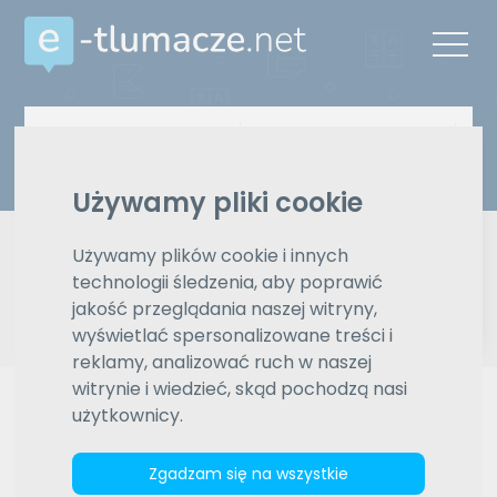
Z języka
Na język
Wybierz język
Wybierz język
Używamy pliki cookie
Typ tłumaczenia
Pisemne czy ustne
Używamy plików cookie i innych
technologii śledzenia, aby poprawić
Znajdź tłumacza
jakość przeglądania naszej witryny,
wyświetlać spersonalizowane treści i
Wyszukiwanie zaawansowane
reklamy, analizować ruch w naszej
witrynie i wiedzieć, skąd pochodzą nasi
Reklama
użytkownicy.
Zgadzam się na wszystkie
ZAMÓW REKLAMĘ W TYM MIEJSCU