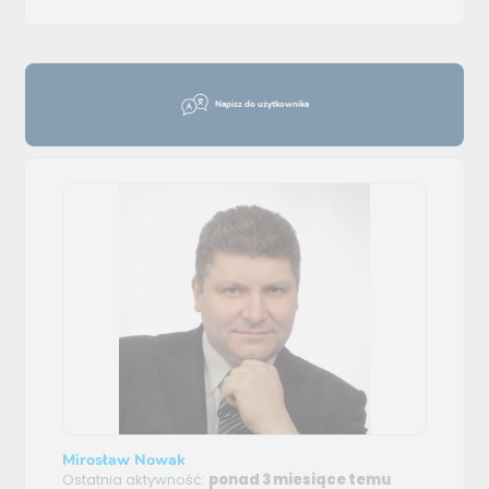
Napisz do użytkownika
Mirosław Nowak
Ostatnia aktywność:
ponad 3 miesiące temu