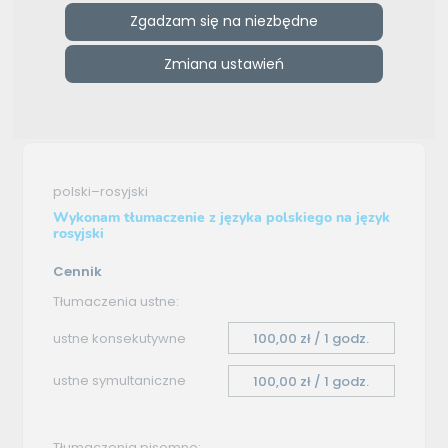
Zgadzam się na niezbędne
e-tlumacze.net
>
Mirosław Nowak
>
Oferta tłumaczenia -
polski–rosyjski
Zmiana ustawień
Oferta tłumaczenia
polski–rosyjski
Wykonam tłumaczenie z języka polskiego na język
rosyjski
Cennik
Tłumaczenia ustne:
ustne konsekutywne
100,00 zł / 1 godz.
ustne symultaniczne
100,00 zł / 1 godz.
Tłumaczenia pisemne: