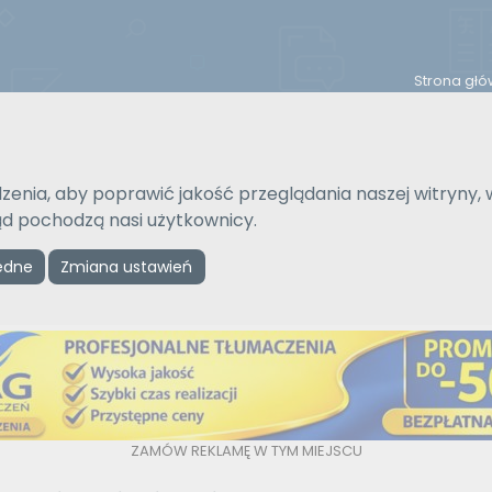
Strona gł
Na język
Typ tłumaczenia
zenia, aby poprawić jakość przeglądania naszej witryny, 
Wybierz język
Pisemne czy ustne
kąd pochodzą nasi użytkownicy.
ędne
Zmiana ustawień
Reklama
ZAMÓW REKLAMĘ W TYM MIEJSCU