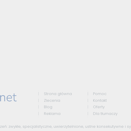
Strona główna
Pomoc
Zlecenia
Kontakt
Blog
Oferty
Reklama
Dla tłumaczy
czeń:
zwykłe
,
specjalistyczne
,
uwierzytelnione
,
ustne konsekutywne
i
s