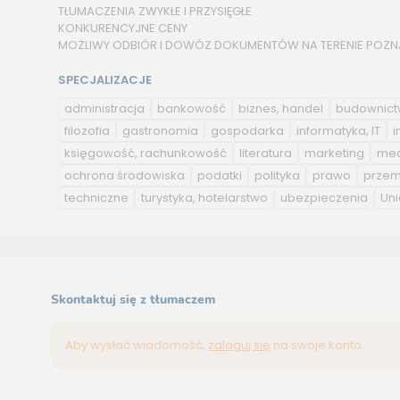
TŁUMACZENIA ZWYKŁE I PRZYSIĘGŁE
KONKURENCYJNE CENY
MOŻLIWY ODBIÓR I DOWÓZ DOKUMENTÓW NA TERENIE POZNA
SPECJALIZACJE
administracja
bankowość
biznes, handel
budownic
filozofia
gastronomia
gospodarka
informatyka, IT
i
księgowość, rachunkowość
literatura
marketing
med
ochrona środowiska
podatki
polityka
prawo
przem
techniczne
turystyka, hotelarstwo
ubezpieczenia
Uni
Skontaktuj się z tłumaczem
Aby wysłać wiadomość,
zaloguj się
na swoje konto.