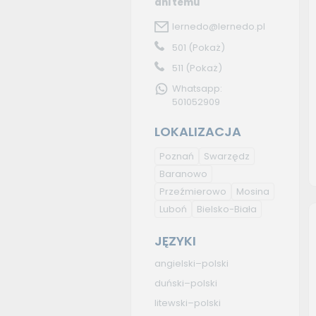
dni temu
lernedo@lernedo.pl
501
(Pokaż)
511
(Pokaż)
Whatsapp:
501052909
LOKALIZACJA
Poznań
Swarzędz
Baranowo
Przeźmierowo
Mosina
Luboń
Bielsko-Biała
JĘZYKI
angielski–polski
duński–polski
litewski–polski