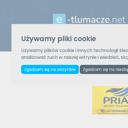
Używamy pliki cookie
Z języka
Używamy plików cookie i innych technologii śled
Wybierz język
analizować ruch w naszej witrynie i wiedzieć, s
Zgadzam się na wszystkie
Zgadzam się na niezb