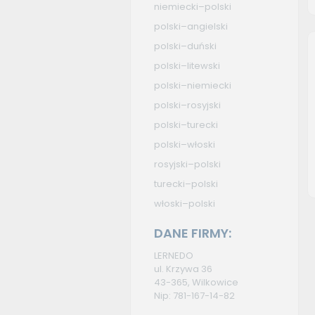
niemiecki–polski
polski–angielski
polski–duński
polski–litewski
polski–niemiecki
polski–rosyjski
polski–turecki
polski–włoski
rosyjski–polski
turecki–polski
włoski–polski
DANE FIRMY:
LERNEDO
ul. Krzywa 36
43-365, Wilkowice
Nip: 781-167-14-82