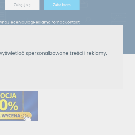
Zaloguj się
Załóż konto
ówna
Zlecenia
Blog
Reklama
Pomoc
Kontakt
wyświetlać spersonalizowane treści i reklamy,
Znajdź tłumacza
Wyszukiwanie zaawansowane