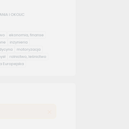
NIA I OKOLIC
two
ekonomia, finanse
nne
inżynieria
ycyna
motoryzacja
ysł
rolnictwo, leśnictwo
a Europejska