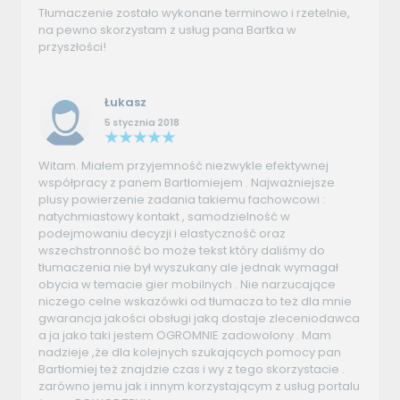
Tłumaczenie zostało wykonane terminowo i rzetelnie,
na pewno skorzystam z usług pana Bartka w
przyszłości!
Łukasz
5 stycznia 2018
Witam. Miałem przyjemność niezwykle efektywnej
współpracy z panem Bartłomiejem . Najważniejsze
plusy powierzenie zadania takiemu fachowcowi :
natychmiastowy kontakt , samodzielność w
podejmowaniu decyzji i elastyczność oraz
wszechstronność bo może tekst który daliśmy do
tłumaczenia nie był wyszukany ale jednak wymagał
obycia w temacie gier mobilnych . Nie narzucające
niczego celne wskazówki od tłumacza to też dla mnie
gwarancja jakości obsługi jaką dostaje zleceniodawca
a ja jako taki jestem OGROMNIE zadowolony . Mam
nadzieje ,że dla kolejnych szukających pomocy pan
Bartłomiej też znajdzie czas i wy z tego skorzystacie .
zarówno jemu jak i innym korzystającym z usług portalu