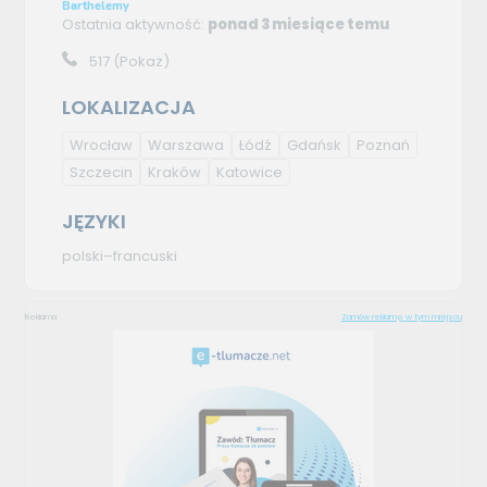
Barthelemy
Ostatnia aktywność:
ponad 3 miesiące temu
517
(Pokaż)
LOKALIZACJA
Wrocław
Warszawa
Łódź
Gdańsk
Poznań
Szczecin
Kraków
Katowice
JĘZYKI
polski–francuski
Reklama
Zamów reklamę w tym miejscu