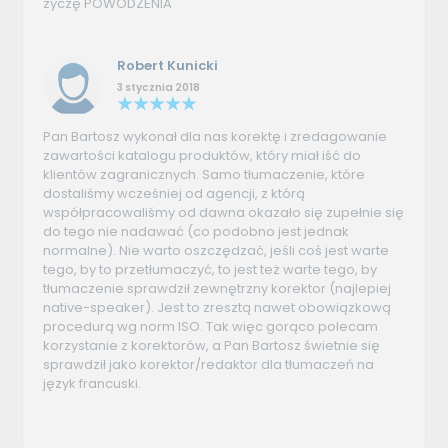
życzę POWODZENIA
Robert Kunicki
3 stycznia 2018
Pan Bartosz wykonał dla nas korektę i zredagowanie
zawartości katalogu produktów, który miał iść do
klientów zagranicznych. Samo tłumaczenie, które
dostaliśmy wcześniej od agencji, z którą
współpracowaliśmy od dawna okazało się zupełnie się
do tego nie nadawać (co podobno jest jednak
normalne). Nie warto oszczędzać, jeśli coś jest warte
tego, by to przetłumaczyć, to jest też warte tego, by
tłumaczenie sprawdził zewnętrzny korektor (najlepiej
native-speaker). Jest to zresztą nawet obowiązkową
procedurą wg norm ISO. Tak więc gorąco polecam
korzystanie z korektorów, a Pan Bartosz świetnie się
sprawdził jako korektor/redaktor dla tłumaczeń na
język francuski.