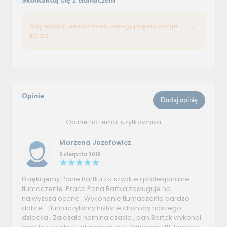
Skontaktuj się z tłumaczem
Aby wysłać wiadomość,
zaloguj się
na swoje
konto.
Opinie
Dodaj opinię
Opinie na temat użytkownika
Marzena Jozefowicz
8 sierpnia 2018
Dziękujemy Panie Bartku za szybkie i profesjonalne
tłumaczenie. Praca Pana Bartka zasługuje na
najwyższą ocene . Wykonanie tłumaczenia bardzo
dobre . Tłumaczyliśmy historie choroby naszego
dziecka . Zależało nam na czasie , pan Bartek wykonał