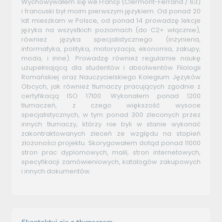
Wychowywałem się we Francji (Clermont-Ferrand / 63)
i francuski był moim pierwszym językiem. Od ponad 20
lat mieszkam w Polsce, od ponad 14 prowadzę lekcje
języka na wszystkich poziomach (do C2+ włącznie),
również języka specjalistycznego (inżynieria,
informatyka, polityka, motoryzacja, ekonomia, zakupy,
moda, i inne). Prowadzę również regularnie naukę
uzupełniającą dla studentów i absolwentów Filologii
Romańskiej oraz Nauczycielskiego Kolegium Języków
Obcych, jak również tłumaczy pracujących zgodnie z
certyfikacją ISO 17100. Wykonałem ponad 1200
tłumaczeń, z czego większość wysoce
specjalistycznych, w tym ponad 300 zleconych przez
innych tłumaczy, którzy nie byli w stanie wykonać
zakontraktowanych zleceń ze względu na stopień
złożoności projektu. Skorygowałem dotąd ponad 11000
stron prac dyplomowych, maili, stron internetowych,
specyfikacji zamówieniowych, katalogów zakupowych
i innych dokumentów.