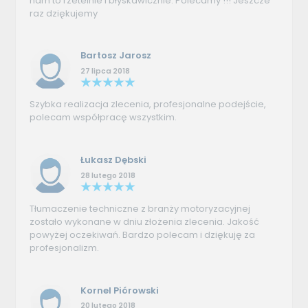
nam to rzetelnie i błyskawicznie. Polecamy !!! Jeszcze
raz dziękujemy
Bartosz Jarosz
27 lipca 2018
Szybka realizacja zlecenia, profesjonalne podejście,
polecam współpracę wszystkim.
Łukasz Dębski
28 lutego 2018
Tłumaczenie techniczne z branży motoryzacyjnej
zostało wykonane w dniu złożenia zlecenia. Jakość
powyżej oczekiwań. Bardzo polecam i dziękuję za
profesjonalizm.
Kornel Piórowski
20 lutego 2018