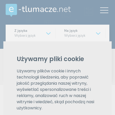
Z języka
Na język
Wybierz język
Wybierz język
Typ tłumaczenia
Pisemne czy ustne
Używamy pliki cookie
Znajdź tłumacza
Używamy plików cookie i innych
technologii śledzenia, aby poprawić
Wyszukiwanie zaawansowane
jakość przeglądania naszej witryny,
wyświetlać spersonalizowane treści i
Reklama
reklamy, analizować ruch w naszej
witrynie i wiedzieć, skąd pochodzą nasi
użytkownicy.
ZAMÓW REKLAMĘ W TYM MIEJSCU