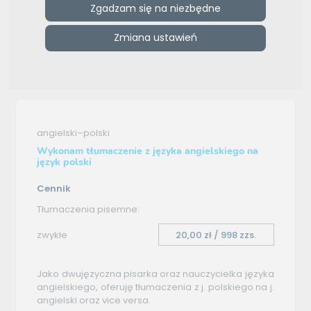
Zgadzam się na niezbędne
e-tlumacze.net
>
Jude Michalik
>
Oferta tłumaczenia -
Zmiana ustawień
angielski–polski
Oferta tłumaczenia
angielski–polski
Wykonam tłumaczenie z języka angielskiego na
język polski
Cennik
Tłumaczenia pisemne:
zwykłe
20,00 zł / 998 zzs.
Jako dwujęzyczna pisarka oraz nauczycielka języka
angielskiego, oferuję tłumaczenia z j. polskiego na j.
angielski oraz vice versa.