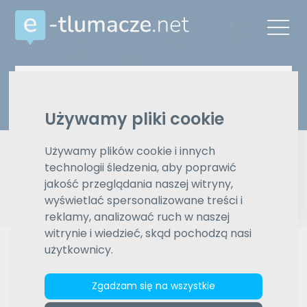
Z języka
Na język
Wybierz język
Wybierz język
Używamy pliki cookie
Typ tłumaczenia
Pisemne czy ustne
Używamy plików cookie i innych
technologii śledzenia, aby poprawić
Znajdź tłumacza
jakość przeglądania naszej witryny,
wyświetlać spersonalizowane treści i
reklamy, analizować ruch w naszej
Wyszukiwanie zaawansowane
witrynie i wiedzieć, skąd pochodzą nasi
użytkownicy.
Reklama
Zgadzam się na wszystkie
ZAMÓW REKLAMĘ W TYM MIEJSCU