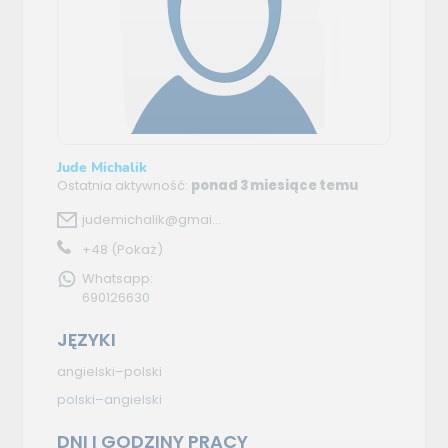
Jude Michalik
Ostatnia aktywność:
ponad 3 miesiące temu
judemichalik@gmai...
+48
(Pokaż)
Whatsapp:
690126630
JĘZYKI
angielski–polski
polski–angielski
DNI I GODZINY PRACY