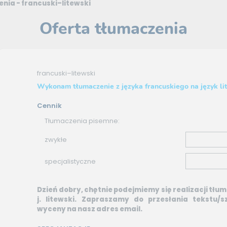
nia - francuski–litewski
Oferta tłumaczenia
francuski–litewski
Wykonam tłumaczenie z języka francuskiego na język li
Cennik
Tłumaczenia pisemne:
zwykłe
specjalistyczne
Dzień dobry, chętnie podejmiemy się realizacji tłum
j. litewski. Zapraszamy do przesłania tekstu/
wyceny na nasz adres email.