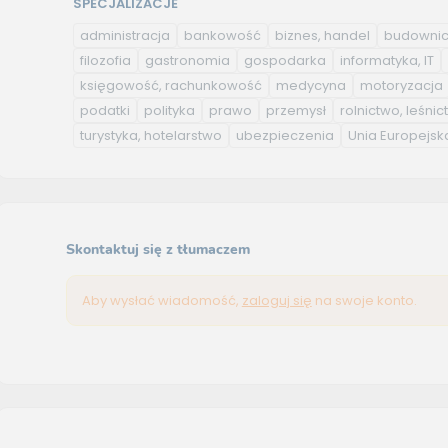
SPECJALIZACJE
administracja
bankowość
biznes, handel
budowni
filozofia
gastronomia
gospodarka
informatyka, IT
księgowość, rachunkowość
medycyna
motoryzacja
podatki
polityka
prawo
przemysł
rolnictwo, leśni
turystyka, hotelarstwo
ubezpieczenia
Unia Europejsk
Skontaktuj się z tłumaczem
Aby wysłać wiadomość,
zaloguj się
na swoje konto.