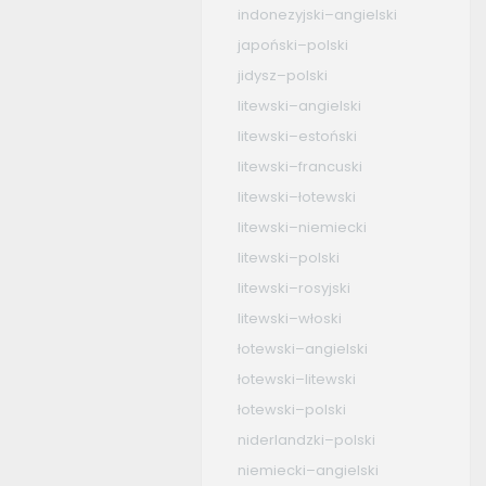
indonezyjski–angielski
japoński–polski
jidysz–polski
litewski–angielski
litewski–estoński
litewski–francuski
litewski–łotewski
litewski–niemiecki
litewski–polski
litewski–rosyjski
litewski–włoski
łotewski–angielski
łotewski–litewski
łotewski–polski
niderlandzki–polski
niemiecki–angielski