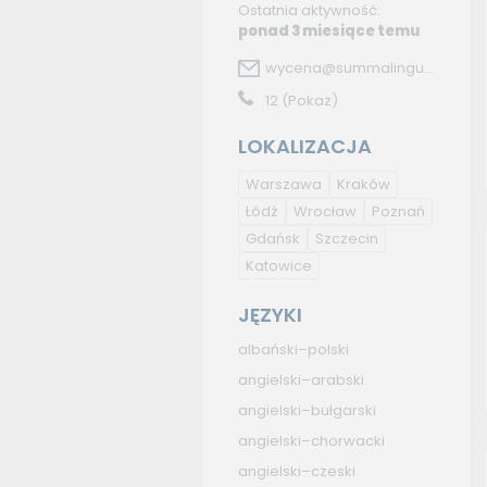
Ostatnia aktywność:
ponad 3 miesiące temu
wycena@summalingu...
12
(Pokaż)
LOKALIZACJA
Warszawa
Kraków
Łódź
Wrocław
Poznań
Gdańsk
Szczecin
Katowice
JĘZYKI
albański–polski
angielski–arabski
angielski–bułgarski
angielski–chorwacki
angielski–czeski