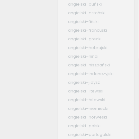
angielski–duński
angielski–estoński
angielski–fiński
angielski–francuski
angielski–grecki
angielski–hebrajski
angielski–hindi
angielski–hiszpański
angielski–indonezyjski
angielski–jidysz
angielski–litewski
angielski–łotewski
angielski–niemiecki
angielski–norweski
angielski–polski
angielski–portugalski