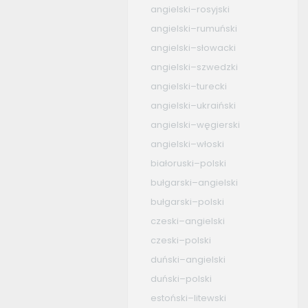
angielski–rosyjski
angielski–rumuński
angielski–słowacki
angielski–szwedzki
angielski–turecki
angielski–ukraiński
angielski–węgierski
angielski–włoski
białoruski–polski
bułgarski–angielski
bułgarski–polski
czeski–angielski
czeski–polski
duński–angielski
duński–polski
estoński–litewski