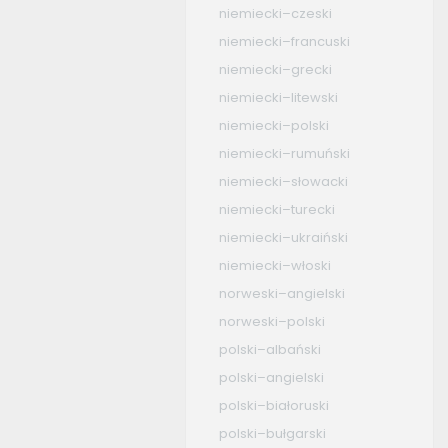
niemiecki–czeski
niemiecki–francuski
niemiecki–grecki
niemiecki–litewski
niemiecki–polski
niemiecki–rumuński
niemiecki–słowacki
niemiecki–turecki
niemiecki–ukraiński
niemiecki–włoski
norweski–angielski
norweski–polski
polski–albański
polski–angielski
polski–białoruski
polski–bułgarski