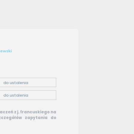
tewski
do ustalenia
do ustalenia
aczeń z j. francuskiego na
szczegółów zapytania do