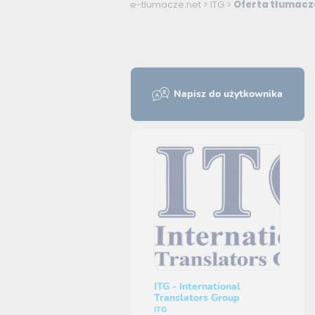
e-tlumacze.net
>
ITG
>
Oferta tłumacze
Napisz do użytkownika
ITG - International
Translators Group
ITG