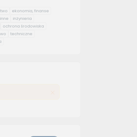
ctwo
ekonomia, finanse
inne
inżynieria
ochrona środowiska
ctwo
techniczne
a