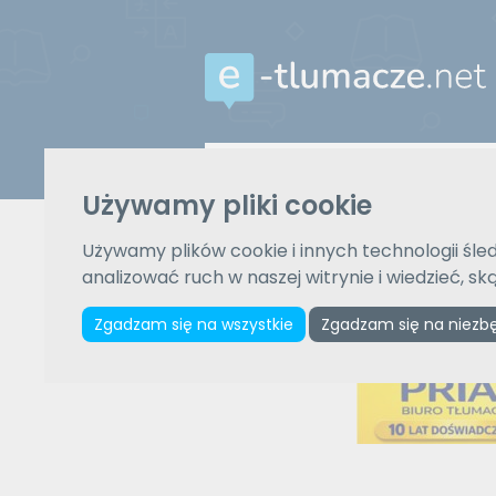
Z języka
Używamy pliki cookie
Wybierz język
Używamy plików cookie i innych technologii śled
analizować ruch w naszej witrynie i wiedzieć, s
Zgadzam się na wszystkie
Zgadzam się na niezb