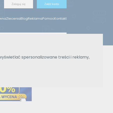
Zaloguj się
Załóż konto
ówna
Zlecenia
Blog
Reklama
Pomoc
Kontakt
Znajdź tłumacza
wyświetlać spersonalizowane treści i reklamy,
Wyszukiwanie zaawansowane