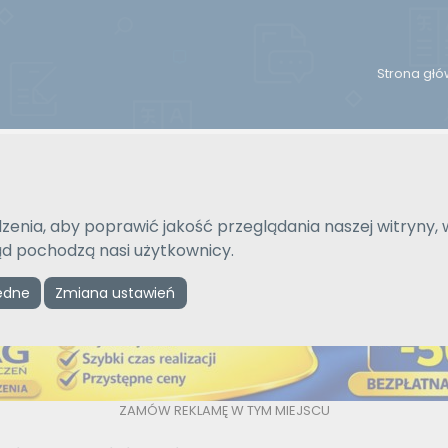
Strona gł
Na język
Typ tłumaczenia
Wybierz język
Pisemne czy ustne
zenia, aby poprawić jakość przeglądania naszej witryny, 
kąd pochodzą nasi użytkownicy.
Reklama
ędne
Zmiana ustawień
ZAMÓW REKLAMĘ W TYM MIEJSCU