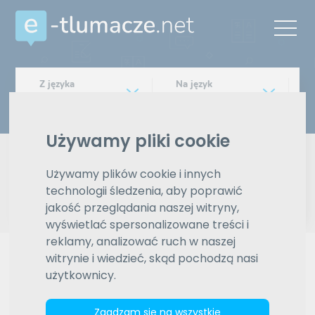
Z języka
Na język
Wybierz język
Wybierz język
Typ tłumaczenia
Używamy pliki cookie
Pisemne czy ustne
Używamy plików cookie i innych
Znajdź tłumacza
technologii śledzenia, aby poprawić
jakość przeglądania naszej witryny,
wyświetlać spersonalizowane treści i
Wyszukiwanie zaawansowane
reklamy, analizować ruch w naszej
witrynie i wiedzieć, skąd pochodzą nasi
Reklama
użytkownicy.
Zgadzam się na wszystkie