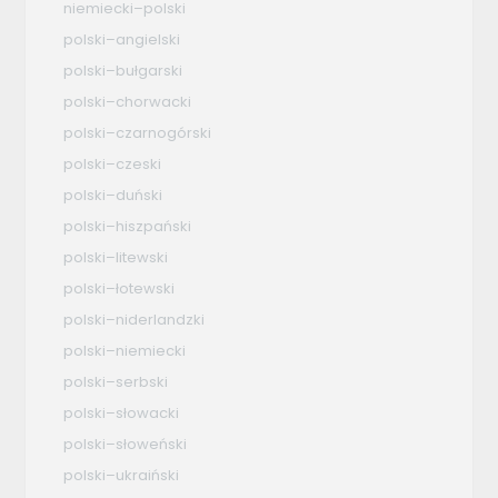
niemiecki–polski
polski–angielski
polski–bułgarski
polski–chorwacki
polski–czarnogórski
polski–czeski
polski–duński
polski–hiszpański
polski–litewski
polski–łotewski
polski–niderlandzki
polski–niemiecki
polski–serbski
polski–słowacki
polski–słoweński
polski–ukraiński