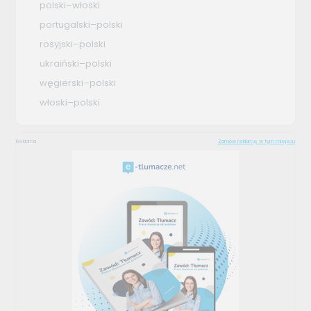
polski–włoski
portugalski–polski
rosyjski–polski
ukraiński–polski
węgierski–polski
włoski–polski
Reklama
Zamów reklamę w tym miejscu