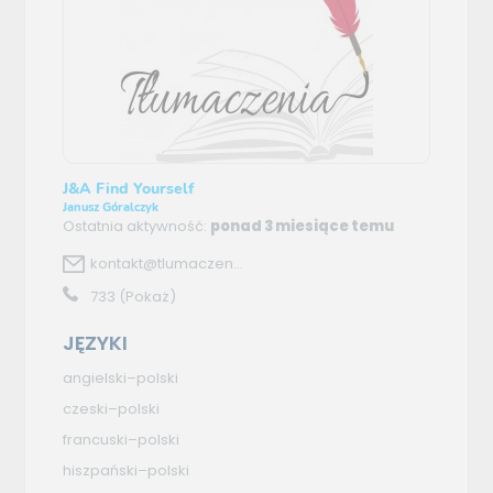
J&A Find Yourself
Janusz Góralczyk
Ostatnia aktywność:
ponad 3 miesiące temu
kontakt@tlumaczen...
733
(Pokaż)
JĘZYKI
angielski–polski
czeski–polski
francuski–polski
hiszpański–polski