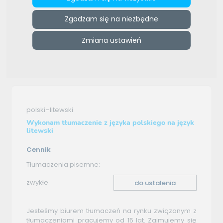
ZAMÓW REKLAMĘ W TYM MIEJSCU
Zgadzam się na niezbędne
e-tlumacze.net
>
JA Find Yourself Janusz Góralczyk
>
Oferta
Zmiana ustawień
tłumaczenia - polski–litewski
Oferta tłumaczenia
polski–litewski
Wykonam tłumaczenie z języka polskiego na język
litewski
Cennik
Tłumaczenia pisemne:
zwykłe
do ustalenia
Jesteśmy biurem tłumaczeń na rynku związanym z
tłumaczeniami pracujemy od 15 lat. Zajmujemy się