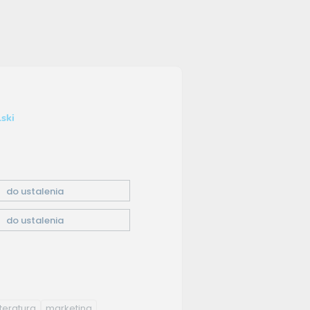
ski
do ustalenia
do ustalenia
iteratura
marketing