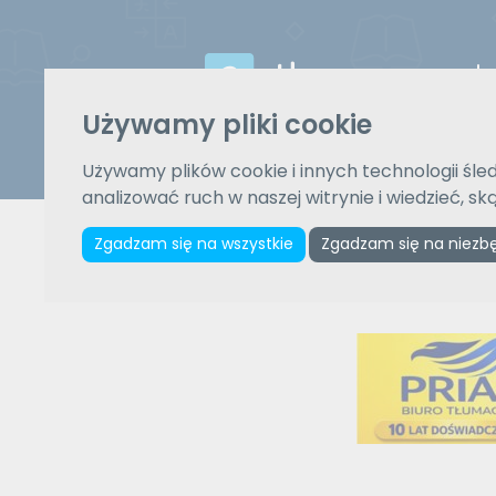
Używamy pliki cookie
Używamy plików cookie i innych technologii śled
Z języka
analizować ruch w naszej witrynie i wiedzieć, s
Wybierz język
Zgadzam się na wszystkie
Zgadzam się na niezb