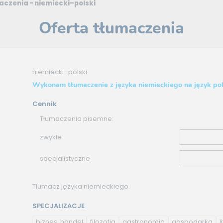
aczenia - niemiecki–polski
Oferta tłumaczenia
niemiecki–polski
Wykonam tłumaczenie z języka niemieckiego na język pol
Cennik
Tłumaczenia pisemne:
zwykłe
specjalistyczne
Tlumacz języka niemieckiego.
SPECJALIZACJE
biznes, handel
filozofia
gastronomia
gospodarka
l