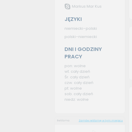
Markus Mar Kus
JĘZYKI
niemiecki–polski
polski–niemiecki
DNI I GODZINY
PRACY
pon: wolne
wt. cały dzień
Śr. cały dzień
czw. cały dzień
pt: wolne
sob. cały dzień
niedz: wolne
Reklama
Zamów reklamę w tym miejscu