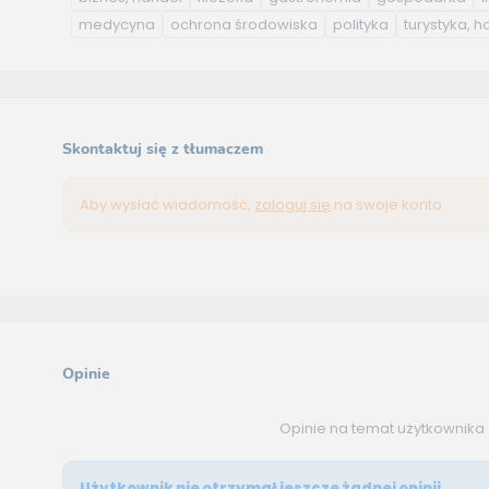
medycyna
ochrona środowiska
polityka
turystyka, h
Skontaktuj się z tłumaczem
Aby wysłać wiadomość,
zaloguj się
na swoje konto.
Opinie
Opinie na temat użytkownika
Użytkownik nie otrzymał jeszcze żadnej opinii.