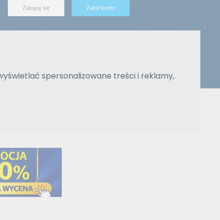
Zaloguj się
Załóż konto
ówna
Zlecenia
Blog
Reklama
Pomoc
Kontakt
wyświetlać spersonalizowane treści i reklamy,
Znajdź tłumacza
Wyszukiwanie zaawansowane