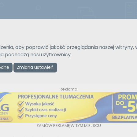
Strona gł
zenia, aby poprawić jakość przeglądania naszej witryny, 
Na język
Typ tłumaczenia
kąd pochodzą nasi użytkownicy.
Wybierz język
Pisemne czy ustne
ędne
Zmiana ustawień
Reklama
ZAMÓW REKLAMĘ W TYM MIEJSCU