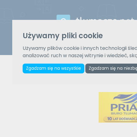
Używamy pliki cookie
Używamy plików cookie i innych technologii śled
Z języka
analizować ruch w naszej witrynie i wiedzieć, s
Wybierz język
Zgadzam się na wszystkie
Zgadzam się na niezb