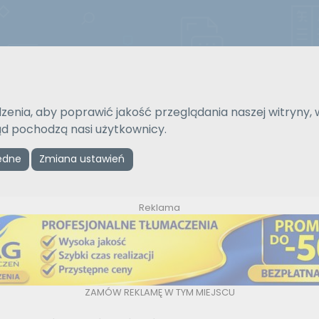
Strona gł
zenia, aby poprawić jakość przeglądania naszej witryny, 
Na język
Typ tłumaczenia
kąd pochodzą nasi użytkownicy.
Wybierz język
Pisemne czy ustne
ędne
Zmiana ustawień
Reklama
ZAMÓW REKLAMĘ W TYM MIEJSCU