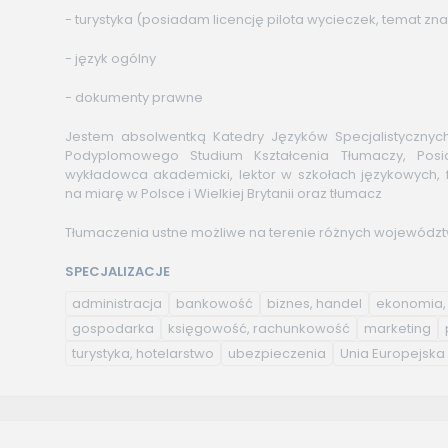
- turystyka (posiadam licencję pilota wycieczek, temat zna
- język ogólny
- dokumenty prawne
Jestem absolwentką Katedry Języków Specjalistycznych
Podyplomowego Studium Kształcenia Tłumaczy, Pos
wykładowca akademicki, lektor w szkołach językowych, f
na miarę w Polsce i Wielkiej Brytanii oraz tłumacz
Tłumaczenia ustne możliwe na terenie różnych wojewódz
SPECJALIZACJE
administracja
bankowość
biznes, handel
ekonomia, 
gospodarka
księgowość, rachunkowość
marketing
turystyka, hotelarstwo
ubezpieczenia
Unia Europejska