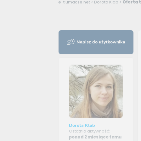
e-tlumacze.net
>
Dorota Klab
>
Oferta 
Napisz do użytkownika
Dorota Klab
Ostatnia aktywność:
ponad 2 miesiące temu