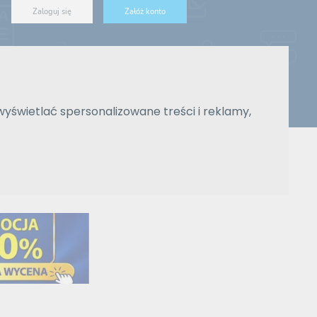
Zaloguj się
Załóż konto
ówna
Zlecenia
Blog
Reklama
Pomoc
Kontakt
wyświetlać spersonalizowane treści i reklamy,
Znajdź tłumacza
Wyszukiwanie zaawansowane