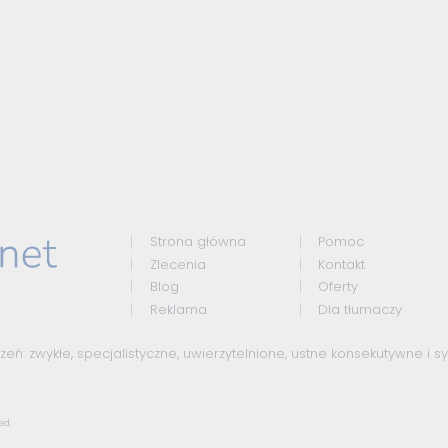
Strona główna
Pomoc
Zlecenia
Kontakt
Blog
Oferty
Reklama
Dla tłumaczy
czeń:
zwykłe
,
specjalistyczne
,
uwierzytelnione
,
ustne konsekutywne
i
s
ed.