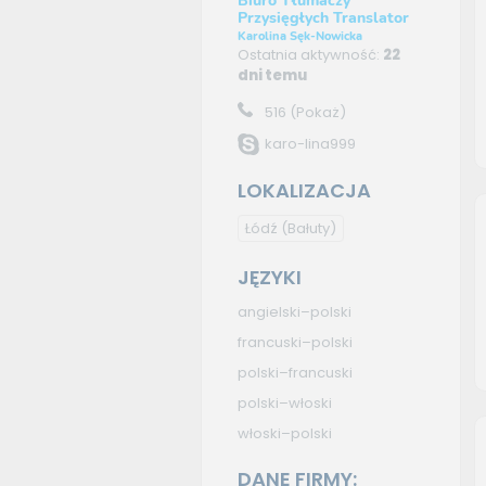
Biuro Tłumaczy
Przysięgłych Translator
Karolina Sęk-Nowicka
Ostatnia aktywność:
22
dni temu
516
(Pokaż)
karo-lina999
LOKALIZACJA
Łódź
(Bałuty)
JĘZYKI
angielski–polski
francuski–polski
polski–francuski
polski–włoski
włoski–polski
DANE FIRMY: