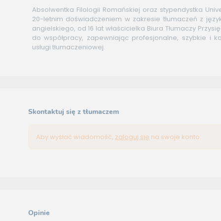
Absolwentka Filologii Romańskiej oraz stypendystka Univer
20-letnim doświadczeniem w zakresie tłumaczeń z język
angielskiego, od 16 lat właścicielka Biura Tłumaczy Przys
do współpracy, zapewniając profesjonalne, szybkie i 
usługi tłumaczeniowej.
Skontaktuj się z tłumaczem
Aby wysłać wiadomość,
zaloguj się
na swoje konto.
Opinie