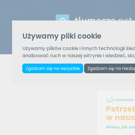
Używamy pliki cookie
Używamy plików cookie i innych technologii śled
Z języka
analizować ruch w naszej witrynie i wiedzieć, s
Wybierz język
Zgadzam się na wszystkie
Zgadzam się na niezb