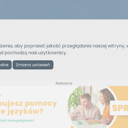
Strona gł
zenia, aby poprawić jakość przeglądania naszej witryny, 
Na język
Typ tłumaczenia
kąd pochodzą nasi użytkownicy.
Wybierz język
Pisemne czy ustne
ędne
Zmiana ustawień
Reklama